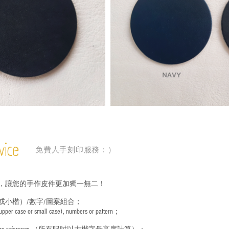
vice
免費人手刻印服務：）
，讓您的手作皮件更加獨一無二！
或小楷）/數字/圖案組合；
 (upper case or small case), numbers or pattern；