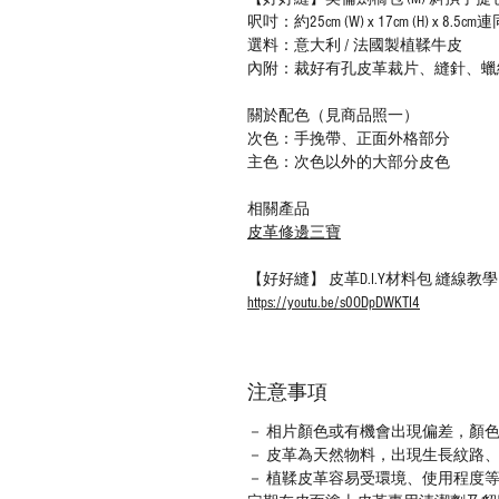
呎吋：約25cm (W) x 17cm (H) x 8.
選料：意大利 / 法國製植鞣牛皮
內附：裁好有孔皮革裁片、縫針、蠟
關於配色（見商品照一）
次色：手挽帶、正面外格部分
主色：次色以外的大部分皮色
相關產品
皮革修邊三寶
【好好縫】 皮革D.I.Y材料包 縫線
https://youtu.be/s0ODpDWKTI4
注意事項
－ 相片顏色或有機會出現偏差，顏
－ 皮革為天然物料，出現生長紋路
－ 植鞣皮革容易受環境、使用程度