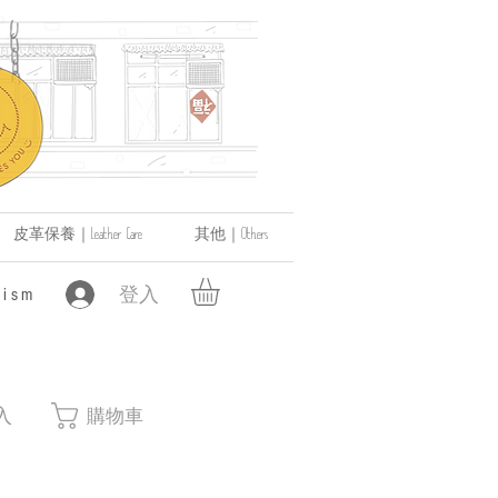
皮革保養｜Leather Care
其他｜Others
登入
ism
入
購物車