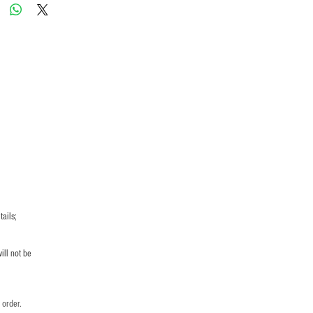
ails;
ill not be
 order.