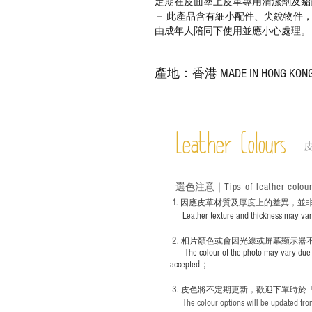
定期在皮面塗上皮革專用清潔劑及貂
－ 此產品含有細小配件、尖銳物件
由成年人陪同下使用並應小心處理。
產地：香港 MADE IN HONG KON
Leather Colours
Tips of leather colou
選色
注意｜
1
. ​
因應皮革材質及厚度上的差異，並
Leather texture and thickness may vary; S
2.
​
相片顏色或
會因光線或屏幕顯示器
The colour of the photo may vary due 
accepted；
3.
皮色將不定期更新，歡迎下單時於
The colour options will be updated from 