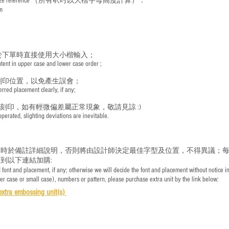
ize reference
（所有呎吋以大楷字母高度計算）：
m
於下單時直接使用大小楷輸入；
nt in upper case and lower case order ;
刻印位置，以免產生誤會；
red placement clearly, if any;
手刻印，如有輕微偏差屬正常現象，敬請見諒 :)
rated, slighting deviations are inevitable.
時於備註詳細說明，否則將由設計師決定最佳字型及位置，不得異議；每
到以下連結加購:
font and placement, if any; otherwise we will decide the font and placement without notice i
per case or small case), numbers or pattern, please purchase extra unit by the link below:
e
xtra embossing unit(s)