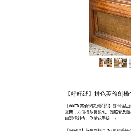
【好好縫】拼色英倫劍橋包 (
【#OOTD 英倫學院風🇬🇧】雙
空間，方便擺放長銀包、護照套及隨
由選擇斜揹、側揹或手提：）
【好好縫】英倫劍橋包 (M) 斜孭手提包