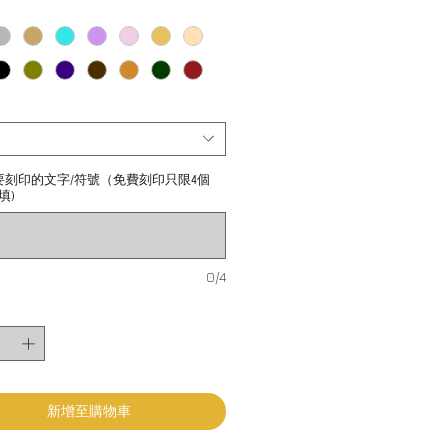
要刻印的文字/符號（免費刻印只限4個
填)
0/4
新增至購物車