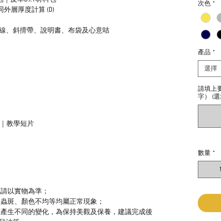
次色
*
5cm連同外層厚度計算 (D)
線、斜揹帶、說明書、布袋及心意咭
產品
*
選擇
請填上
字） (選
教學｜教學短片
數量
*
色請以實物為準；
、蟲斑、顏色不均等均屬正常現象；
等產生不同的變化，為保持美觀及保養，建議完成後