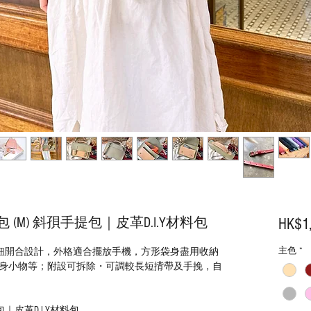
M) 斜孭手提包｜皮革D.I.Y材料包
HK$1
主色
*
間隔磁鈕開合設計，外格適合擺放手機，方形袋身盡用收納
身小物等；附設可拆除・可調較長短揹帶及手挽，自
｜皮革D.I.Y材料包