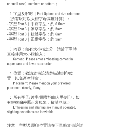
or small case), numbers or pattern；
2. 字型及呎吋｜
Font Options and size reference
（所有呎吋以大楷字母高度計算）：
-- 字型 Font A｜手寫字型：約 6.5mm
-- 字型 Font B｜潦草字型：
約 5mm
-- 字型 Font C｜粗體字型：約 6mm
-- 字型 Font D｜正楷字型：
約 5mm
3. 內容：如有大小楷之分，請於下單時
直接使用大小楷輸入；
​ Content: Please enter embossing content in
upper case and lower case order ;
4. 位置：敬請於備註清楚描述刻印位
置，以免產生誤會；
​ Placement: Please mention your preferred
placement clearly, if any;
5. 所有字母/數字/圖案均由人手刻印，如
有輕微偏差屬正常現象，敬請見諒 :)
​ Embossing and aligning are manual operated,
slighting deviations are inevitable.
注意：字型及壓印位置請在下單時於備註詳