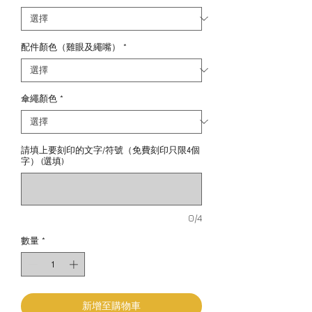
配件顏色（雞眼及繩嘴）
*
傘繩顏色
*
請填上要刻印的文字/符號（免費刻印只限4個
字） (選填)
0/4
數量
*
新增至購物車