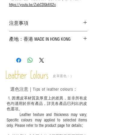
https://youtu.be/ZabCDGk6G2c
注意事項
－ 相片顏色或有機會出現偏差，顏色請以
產地：香港 MADE IN HONG KONG
實物為準；
－ 皮革為天然物料，出現生長紋路、蟲
斑、顏色不均等均屬正常現象；
－ 植鞣皮革容易受環境、使用程度等產生
不同的變化，為保持美觀及保養，建議完
成後定期在皮面塗上皮革專用清潔劑及貂
Leather Colours
皮革選色：）
鼠油等；
－ 此產品含有細小配件、尖銳物件，恕不
選色
注意｜
Tips of leather colours
：
適合六歲以下兒童使用；六至十二歲兒童
必須由成年人陪同下使用並應小心處理。
1
. ​
因應皮革材質及厚度上的差異，並非所有皮
色均適用於所有產品，詳見各產品巳列出的皮
色選項。
Leather texture and thickness may vary;
Specific colours may applied to selected items
only. Please refer to the product page for details;