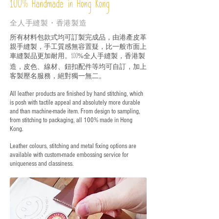
%
Handmade in Hong Kong
100
全人手縫製・香港製造
所有材料包款式均可訂製完成品，由港產皮革
親手縫製，手工質感無容置疑，比一般市面上
車縫製品更加耐用。
全人手縫製，香港製
100%
造，皮色、線材、鈕扣配件等均可自訂，加上
客製壓名服務，絕對獨一無二。
All leather products are finished by hand stitching, which
is posh with tactile appeal and absolutely more durable
and than machine-made item. From design to sampling,
from stitching to packaging, all 100% made in Hong
Kong.
Leather colours, stitching and metal fixing options are
available with custom-made embossing service for
uniqueness and classiness.