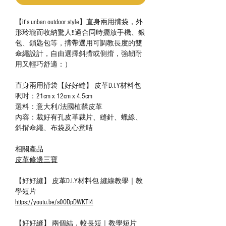
【it’s unban outdoor style】直身兩用揹袋，外
形玲瓏而收納驚人‼️適合同時擺放手機、銀
包、鎖匙包等，揹帶選用可調教長度的雙
傘繩設計，自由選擇斜揹或側揹，強韌耐
用又輕巧舒適：）
直身兩用揹袋【好好縫】 皮革D.I.Y材料包
呎吋：21cm x 12cm x 4.5cm
選料：意大利/法國植鞣皮革
內容：裁好有孔皮革裁片、縫針、蠟線、
斜揹傘繩、布袋及心意咭
相關產品
皮革修邊三寶
【好好縫】 皮革D.I.Y材料包 縫線教學｜教
學短片
https://youtu.be/s0ODpDWKTI4
【好好縫】 兩個結，較長短｜教學短片