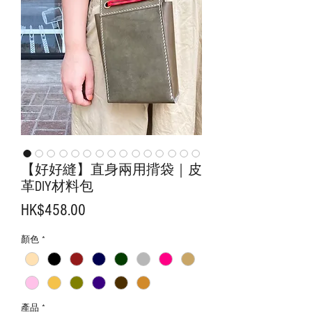
【好好縫】直身兩用揹袋｜皮
革DIY材料包
價
HK$458.00
格
顏色
*
產品
*