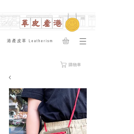
​港產皮革 Leatherism
購物車