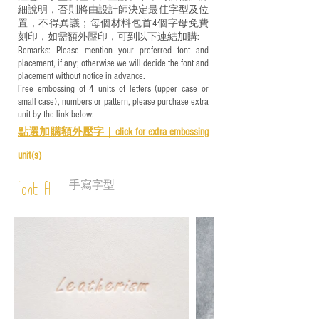
細說明，否則將由設計師決定最佳字型及位
置，不得異議；每個材料包首4個字母免費
刻印，如需額外壓印，可到以下連結加購:
Remarks: Please mention your preferred font and
placement, if any; otherwise we will decide the font and
placement without notice in advance.
Free embossing of 4 units of letters (upper case or
small case), numbers or pattern, please purchase extra
unit by the link below:
點選加購額外壓字｜
click for e
xtra embossing
unit(s)
手寫字型
Font A