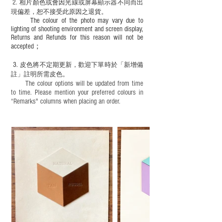
2.
​
相片顏色或
會因光線或屏幕顯示器不同而出
現
偏差，恕不接受此原因之退貨。
The colour of the photo may vary due to
lighting of shooting environment and screen display,
Returns and Refunds for this reason will not be
accepted；
3.
皮色將不定期更新，歡迎下單時於「新增備
註」註明
所需皮色。
The colour options will be updated from time
to time. Please mention your preferred colours in
“Remarks" columns when placing an order.