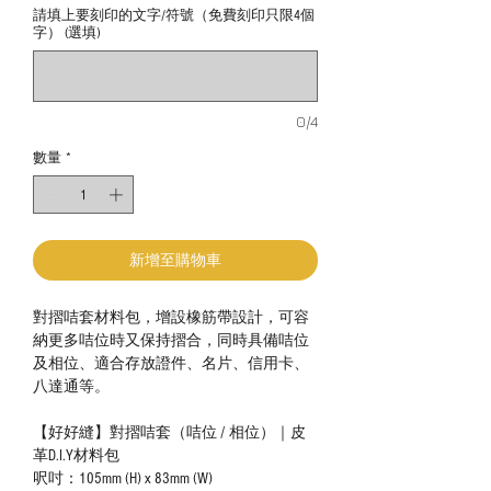
請填上要刻印的文字/符號（免費刻印只限4個
字） (選填)
0/4
數量
*
新增至購物車
對摺咭套材料包，增設橡筋帶設計，可容
納更多咭位時又保持摺合，同時具備咭位
及相位、適合存放證件、名片、信用卡、
八達通等。
【好好縫】對摺咭套（咭位 / 相位）｜皮
革D.I.Y材料包
呎吋：105mm (H) x 83mm (W)