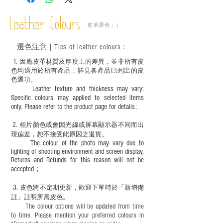
不同的變化，為保持美觀及保養，建議完
成後定期在皮面塗上皮革專用清潔劑及貂
Leather Colours
皮革選色：）
鼠油等；
－ 此產品含有細小配件、尖銳物件，恕不
選色
注意｜
Tips of leather colours
：
適合六歲以下兒童使用；六至十二歲兒童
必須由成年人陪同下使用並應小心處理。
1
. ​
因應皮革材質及厚度上的差異，並非所有皮
色均適用於所有產品，詳見各產品巳列出的皮
色選項。
Leather texture and thickness may vary;
Specific colours may applied to selected items
only. Please refer to the product page for details;
2.
​
相片顏色或
會因光線或屏幕顯示器不同而出
現
偏差，恕不接受此原因之退貨。
The colour of the photo may vary due to
lighting of shooting environment and screen display,
Returns and Refunds for this reason will not be
accepted；
3.
皮色將不定期更新，歡迎下單時於「新增備
註」註明
所需皮色。
The colour options will be updated from time
to time. Please mention your preferred colours in