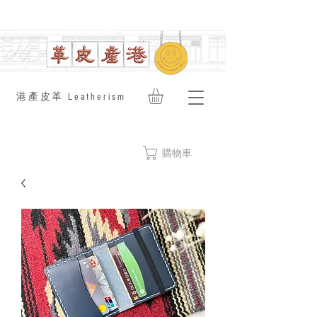
​港產皮革 Leatherism
購物車