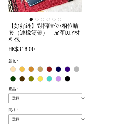
【好好縫】對摺咭位/相位咭
套（連橡筋帶）｜皮革D.I.Y材
料包
價
HK$318.00
格
顏色
*
產品
*
間格
*