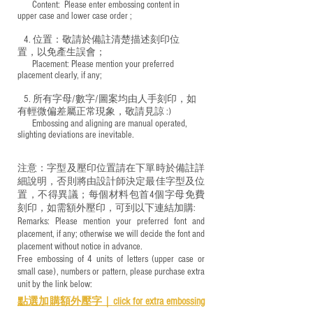
​ Content: Please enter embossing content in
upper case and lower case order ;
4. 位置：敬請於備註清楚描述刻印位
置，以免產生誤會；
​ Placement: Please mention your preferred
placement clearly, if any;
5. 所有字母/數字/圖案均由人手刻印，如
有輕微偏差屬正常現象，敬請見諒 :)
​ Embossing and aligning are manual operated,
slighting deviations are inevitable.
注意：字型及壓印位置請在下單時於備註詳
細說明，否則將由設計師決定最佳字型及位
置，不得異議；每個材料包首4個字母免費
刻印，如需額外壓印，可到以下連結加購:
Remarks: Please mention your preferred font and
placement, if any; otherwise we will decide the font and
placement without notice in advance.
Free embossing of 4 units of letters (upper case or
small case), numbers or pattern, please purchase extra
unit by the link below:
點選加購額外壓字｜
click for e
xtra embossing