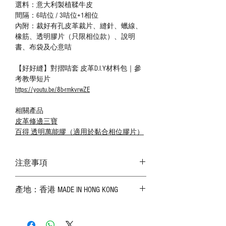
選料：意大利製植鞣牛皮
間隔：6咭位 / 3咭位+1相位
內附：裁好有孔皮革裁片、縫針、蠟線、
橡筋、透明膠片（只限相位款）、說明
書、布袋及心意咭
【好好縫】對摺咭套 皮革D.I.Y材料包｜參
考教學短片
https://youtu.be/8b-rmkvrwZE
相關產品
皮革修邊三寶
百得 透明萬能膠（適用於黏合相位膠片）
注意事項
－ 相片顏色或有機會出現偏差，顏色請以
產地：香港 MADE IN HONG KONG
實物為準；
－ 皮革為天然物料，出現生長紋路、蟲
斑、顏色不均等均屬正常現象；
－ 植鞣皮革容易受環境、使用程度等產生