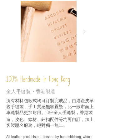
%
Handmade in Hong Kong
100
全人手縫製・香港製造
所有材料包款式均可訂製完成品，由港產皮革
親手縫製，手工質感無容置疑，比一般市面上
車縫製品更加耐用。
全人手縫製，香港製
100%
造，皮色、線材、鈕扣配件等均可自訂，加上
客製壓名服務，絕對獨一無二。
All leather products are finished by hand stitching, which