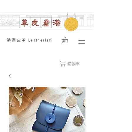
​港產皮革 Leatherism
購物車