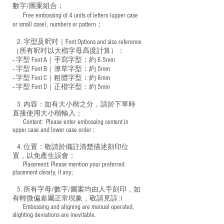
數字/圖案組合；
Free embossing of 4 units of letters (upper case
​
or small case), numbers or pattern；
2. 字型及呎吋｜
Font Options and size reference
（所有呎吋以大楷字母高度計算）：
-- 字型 Font A｜手寫字型：約 6.5mm
-- 字型 Font B｜潦草字型：
約 5mm
-- 字型 Font C｜粗體字型：約 6mm
-- 字型 Font D｜正楷字型：
約 5mm
3. 內容：如有大小楷之分，請於下單時
直接使用大小楷輸入；
​ Content: Please enter embossing content in
upper case and lower case order ;
4. 位置：敬請於備註清楚描述刻印位
置，以免產生誤會；
​ Placement: Please mention your preferred
placement clearly, if any;
5. 所有字母/數字/圖案均由人手刻印，如
有輕微偏差屬正常現象，敬請見諒 :)
​ Embossing and aligning are manual operated,
slighting deviations are inevitable.