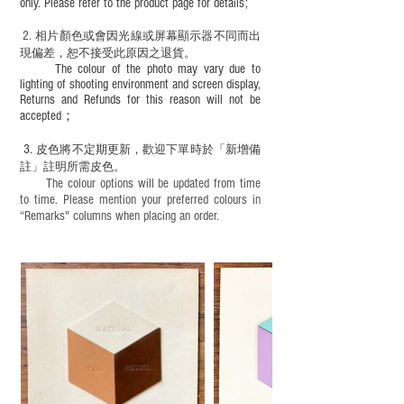
only. Please refer to the product page for details;
2.
​
相片顏色或
會因光線或屏幕顯示器不同而出
現
偏差，恕不接受此原因之退貨。
The colour of the photo may vary due to
lighting of shooting environment and screen display,
Returns and Refunds for this reason will not be
accepted；
3.
皮色將不定期更新，歡迎下單時於「新增備
註」註明
所需皮色。
The colour options will be updated from time
to time. Please mention your preferred colours in
“Remarks" columns when placing an order.