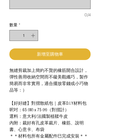
0/4
數量
*
新增至購物車
無縫剪裁加上簡約不贅的橡筋開合設計，
彈性善用收納空間而不礙美觀纖巧，製作
簡易而非常實用，適合擺放零錢或小巧物
品等：）
【好好縫】對摺散紙包｜皮革D.I.Y材料包
呎吋：65 (W) x 75 (H)（對摺計）
選料：意大利/法國製植鞣牛皮
內附：裁好有孔皮革裁片、橡筋、說明
書、心意卡、布袋
＊＊材料包所有金屬配件巳完成安裝＊＊