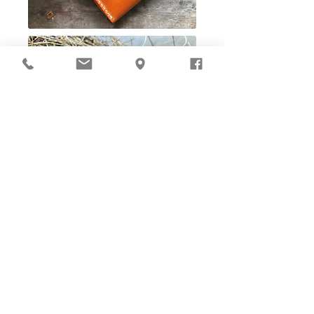
Ho-Ho-Sew DIY kit
裁好有孔立即縫：）
所有皮革材料巳剪裁好合適呎吋，為您精心開好
縫孔，內附針線及所需配件，方便客人縫製完
成，安坐家中DIY獨一無二的皮革製品。法斬縫
孔設計，按製品為您調較最合適縫孔角度，輕鬆