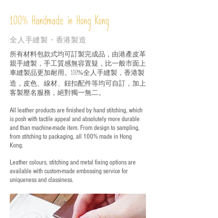
%
Handmade in Hong Kong
100
全人手縫製・香港製造
所有材料包款式均可訂製完成品，由港產皮革
親手縫製，手工質感無容置疑，比一般市面上
車縫製品更加耐用。
全人手縫製，香港製
100%
造，皮色、線材、鈕扣配件等均可自訂，加上
客製壓名服務，絕對獨一無二。
All leather products are finished by hand stitching, which
is posh with tactile appeal and absolutely more durable
and than machine-made item. From design to sampling,
from stitching to packaging, all 100% made in Hong
Kong.
Leather colours, stitching and metal fixing options are
available with custom-made embossing service for
uniqueness and classiness.