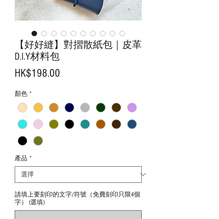
【好好縫】對摺散紙包｜皮革
D.I.Y材料包
價
HK$198.00
格
顏色
*
產品
*
請填上要刻印的文字/符號（免費刻印只限4個
字） (選填)