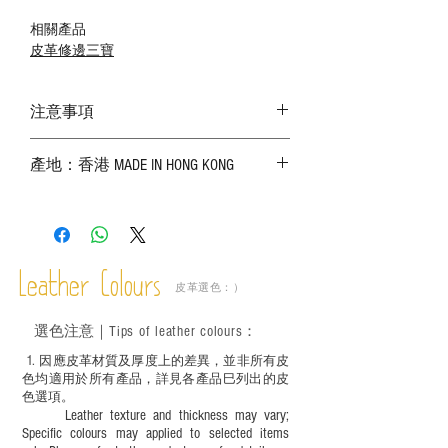
相關產品
皮革修邊三寶
注意事項
－ 相片顏色或有機會出現偏差，顏色請以
產地：香港 MADE IN HONG KONG
實物為準；
－ 皮革為天然物料，出現生長紋路、蟲
斑、顏色不均等均屬正常現象；
－ 植鞣皮革容易受環境、使用程度等產生
不同的變化，為保持美觀及保養，建議完
成後定期在皮面塗上皮革專用清潔劑及貂
Leather Colours
皮革選色：）
鼠油等；
－ 此產品含有細小配件、尖銳物件，恕不
選色
注意｜
Tips of leather colours
：
適合六歲以下兒童使用；六至十二歲兒童
必須由成年人陪同下使用並應小心處理。
1
. ​
因應皮革材質及厚度上的差異，並非所有皮
色均適用於所有產品，詳見各產品巳列出的皮
色選項。
Leather texture and thickness may vary;
Specific colours may applied to selected items