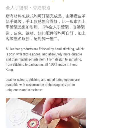
全人手縫製・香港製造
所有材料包款式均可訂製完成品，由港產皮革
親手縫製，手工質感無容置疑，比一般市面上
車縫製品更加耐用。
全人手縫製，香港製
100%
造，皮色、線材、鈕扣配件等均可自訂，加上
客製壓名服務，絕對獨一無二。
All leather products are finished by hand stitching, which
is posh with tactile appeal and absolutely more durable
and than machine-made item. From design to sampling,
from stitching to packaging, all 100% made in Hong
Kong.
Leather colours, stitching and metal fixing options are
available with custom-made embossing service for
uniqueness and classiness.