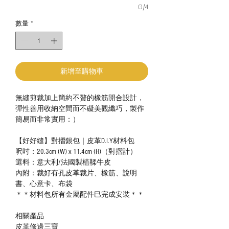
0/4
數量
*
新增至購物車
無縫剪裁加上簡約不贅的橡筋開合設計，
彈性善用收納空間而不礙美觀纖巧，製作
簡易而非常實用：）
【好好縫】對摺銀包｜皮革D.I.Y材料包
呎吋：20.3cm (W) x 11.4cm (H)（對摺計）
選料：意大利/法國製植鞣牛皮
內附：裁好有孔皮革裁片、橡筋、說明
書、心意卡、布袋
＊＊材料包所有金屬配件巳完成安裝＊＊
相關產品
皮革修邊三寶