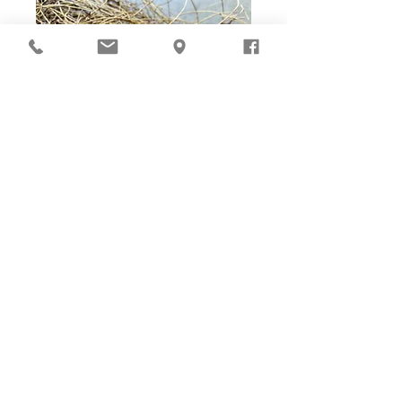
Ho-Ho-Sew DIY kit
裁好有孔立即縫：）
所有皮革材料巳剪裁好合適呎吋，為您精心開好
縫孔，內附針線及所需配件，方便客人縫製完
成，安坐家中DIY獨一無二的皮革製品。法斬縫
孔設計，按製品為您調較最合適縫孔角度，輕鬆
達致專業縫線效果！加上獨家「交叉孔」縫孔設
計（適用於部分款式），讓兩面縫線同時斜向美
觀！