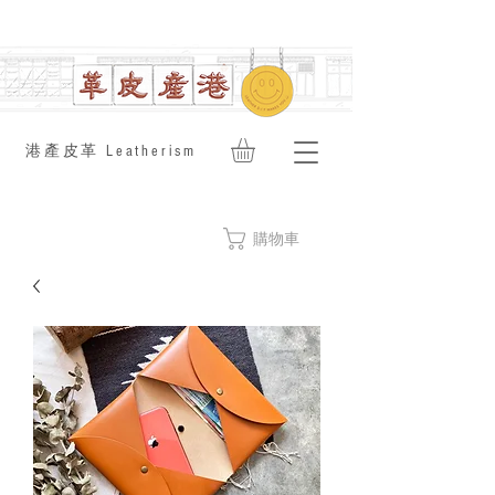
​港產皮革 Leatherism
購物車