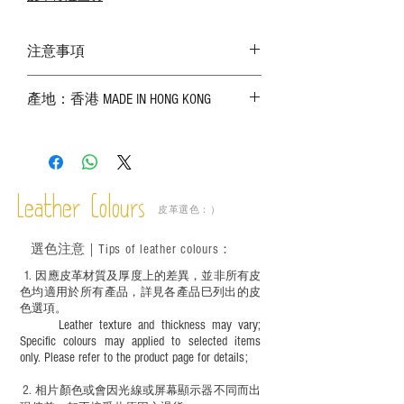
注意事項
－ 相片顏色或有機會出現偏差，顏色請以
產地：香港 MADE IN HONG KONG
實物為準；
－ 皮革為天然物料，出現生長紋路、蟲
斑、顏色不均等均屬正常現象；
－ 植鞣皮革容易受環境、使用程度等產生
不同的變化，為保持美觀及保養，建議完
成後定期在皮面塗上皮革專用清潔劑及貂
Leather Colours
皮革選色：）
鼠油等；
－ 此產品含有細小配件、尖銳物件，恕不
選色
注意｜
Tips of leather colours
：
適合六歲以下兒童使用；六至十二歲兒童
必須由成年人陪同下使用並應小心處理。
1
. ​
因應皮革材質及厚度上的差異，並非所有皮
色均適用於所有產品，詳見各產品巳列出的皮
色選項。
Leather texture and thickness may vary;
Specific colours may applied to selected items
only. Please refer to the product page for details;
2.
​
相片顏色或
會因光線或屏幕顯示器不同而出