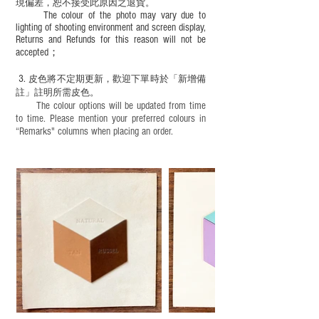
現
偏差，恕不接受此原因之退貨。
The colour of the photo may vary due to
lighting of shooting environment and screen display,
Returns and Refunds for this reason will not be
accepted；
3.
皮色將不定期更新，歡迎下單時於「新增備
註」註明
所需皮色。
The colour options will be updated from time
to time. Please mention your preferred colours in
“Remarks" columns when placing an order.