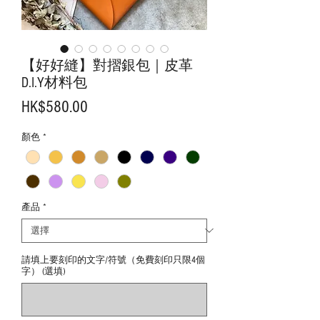
【好好縫】對摺銀包｜皮革
D.I.Y材料包
價
HK$580.00
格
顏色
*
產品
*
請填上要刻印的文字/符號（免費刻印只限4個
字） (選填)