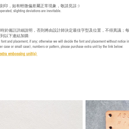
手刻印，如有輕微偏差屬正常現象，敬請見諒 :)
rated, slighting deviations are inevitable.
時於備註詳細說明，否則將由設計師決定最佳字型及位置，不得異議；每
到以下連結加購:
font and placement, if any; otherwise we will decide the font and placement without notice i
per case or small case), numbers or pattern, please purchase extra unit by the link below:
e
xtra embossing unit(s)