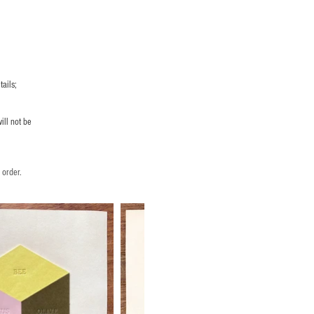
ails;
ill not be
 order.