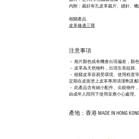
內附：裁好有孔皮革裁片、縫針、蠟
相關產品
皮革修邊三寶
注意事項
－ 相片顏色或有機會出現偏差，顏
－ 皮革為天然物料，出現生長紋路
－ 植鞣皮革容易受環境、使用程度
定期在皮面塗上皮革專用清潔劑及貂
－ 此產品含有細小配件、尖銳物件
由成年人陪同下使用並應小心處理。
產地：香港 MADE IN HONG KON