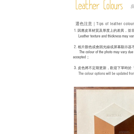
Leather Colours
Tips of leather colou
選色
注意｜
1
. ​
因應皮革材質及厚度上的差異，並
Leather texture and thickness may vary; S
2.
​
相片顏色或
會因光線或屏幕顯示器
The colour of the photo may vary due 
accepted；
3.
皮色將不定期更新，歡迎下單時於
The colour options will be updated from 