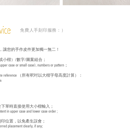
vice
免費人手刻印服務：）
，讓您的手作皮件更加獨一無二！
或小楷）/數字/圖案組合；
 (upper case or small case), numbers or pattern；
ize reference
（所有呎吋以大楷字母高度計算）：
m
於下單時直接使用大小楷輸入；
nt in upper case and lower case order ;
刻印位置，以免產生誤會；
red placement clearly, if any;