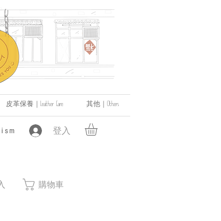
皮革保養｜Leather Care
其他｜Others
登入
ism
入
購物車