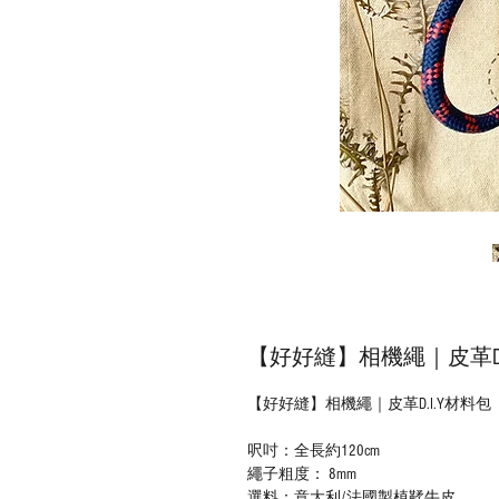
【好好縫】相機繩｜皮革D.
【好好縫】相機繩｜皮革D.I.Y材料包
呎吋：全長約120cm
繩子粗度： 8mm
選料：意大利/法國製植鞣牛皮