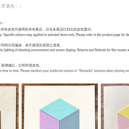
皮革選色：）
rs
：
非所有皮色均適用於所有產品，詳見各產品巳列出的皮色選項。
pecific colours may applied to selected items only. Please refer to the product page for det
不同而出現
偏差，恕不接受此原因之退貨。
to lighting of shooting environment and screen display, Returns and Refunds for this reason w
「新增備註」註明
所需皮色。
time to time. Please mention your preferred colours in “Remarks" columns when placing an