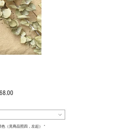
價
68.00
格
顏色（見商品照四，左起）
*