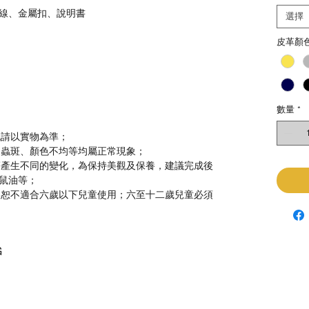
線、金屬扣、說明書
選擇
皮革顏
數量
*
色請以實物為準；
、蟲斑、顏色不均等均屬正常現象；
等產生不同的變化，為保持美觀及保養，建議完成後
鼠油等；
，恕不適合六歲以下兒童使用；六至十二歲兒童必須
G