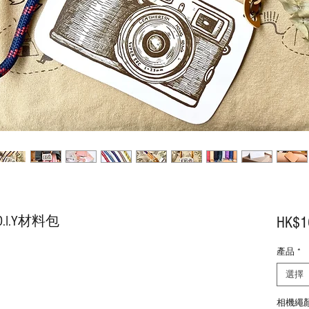
I.Y材料包
HK$1
產品
*
選擇
相機繩