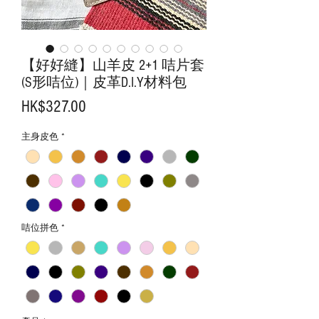
【好好縫】山羊皮 2+1 咭片套
(S形咭位)｜皮革D.I.Y材料包
價
HK$327.00
格
主身皮色
*
咭位拼色
*