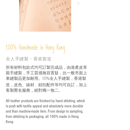
%
Handmade in Hong Kong
100
全人手縫製・香港製造
所有材料包款式均可訂製完成品，由港產皮革
親手縫製，手工質感無容置疑，比一般市面上
車縫製品更加耐用。
全人手縫製，香港製
100%
造，皮色、線材、鈕扣配件等均可自訂，加上
客製壓名服務，絕對獨一無二。
All leather products are finished by hand stitching, which
is posh with tactile appeal and absolutely more durable
and than machine-made item. From design to sampling,
from stitching to packaging, all 100% made in Hong
Kong.