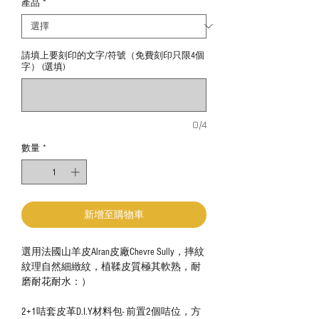
產品
*
請填上要刻印的文字/符號（免費刻印只限4個
字） (選填)
0/4
數量
*
新增至購物車
選用法國山羊皮Alran皮廠Chevre Sully，摔紋
紋理自然細緻紋，植鞣皮質極其軟熟，耐
磨耐花耐水：）
2+1咭套皮革D.I.Y材料包- 前置2個咭位，方