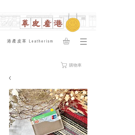
​港產皮革 Leatherism
購物車