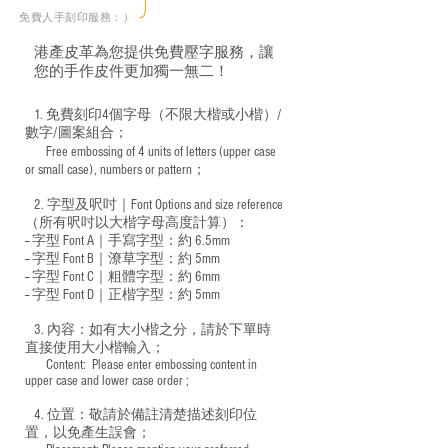
免費人手刻印服務：）
港產皮革為您提供免費壓字服務，讓
您的手作皮件更加獨一無二！
1. 免費刻印4個字母（不限大楷或小楷）/
數字/圖案組合；
Free embossing of 4 units of letters (upper case
​
or small case), numbers or pattern；
2. 字型及呎吋｜
Font Options and size reference
（所有呎吋以大楷字母高度計算）：
-- 字型 Font A｜手寫字型：約 6.5mm
-- 字型 Font B｜潦草字型：
約 5mm
-- 字型 Font C｜粗體字型：約 6mm
-- 字型 Font D｜正楷字型：
約 5mm
3. 內容：如有大小楷之分，請於下單時
直接使用大小楷輸入；
​ Content: Please enter embossing content in
upper case and lower case order ;
4. 位置：敬請於備註清楚描述刻印位
置，以免產生誤會；