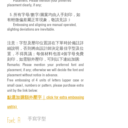
​ Placement: Please mention your preferred
placement clearly, if any;
5. 所有字母/數字/圖案均由人手刻印，如
有輕微偏差屬正常現象，敬請見諒 :)
​ Embossing and aligning are manual operated,
slighting deviations are inevitable.
注意：字型及壓印位置請在下單時於備註詳
細說明，否則將由設計師決定最佳字型及位
置，不得異議；每個材料包首4個字母免費
刻印，如需額外壓印，可到以下連結加購:
Remarks: Please mention your preferred font and
placement, if any; otherwise we will decide the font and
placement without notice in advance.
Free embossing of 4 units of letters (upper case or
small case), numbers or pattern, please purchase extra
unit by the link below:
點選加購額外壓字｜
click for e
xtra embossing
unit(s)
手寫字型
Font A