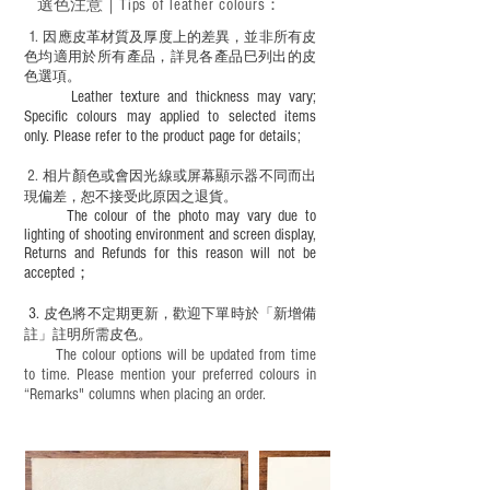
選色
注意｜
Tips of leather colours
：
適合六歲以下兒童使用；六至十二歲兒童
必須由成年人陪同下使用並應小心處理。
1
. ​
因應皮革材質及厚度上的差異，並非所有皮
色均適用於所有產品，詳見各產品巳列出的皮
色選項。
Leather texture and thickness may vary;
Specific colours may applied to selected items
only. Please refer to the product page for details;
2.
​
相片顏色或
會因光線或屏幕顯示器不同而出
現
偏差，恕不接受此原因之退貨。
The colour of the photo may vary due to
lighting of shooting environment and screen display,
Returns and Refunds for this reason will not be
accepted；
3.
皮色將不定期更新，歡迎下單時於「新增備
註」註明
所需皮色。
The colour options will be updated from time
to time. Please mention your preferred colours in
“Remarks" columns when placing an order.