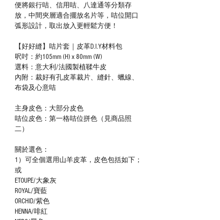
便將銀行咭、信用咭、八達通等分類存
放，中間夾層適合擺放名片等，咭位開口
弧形設計，取出放入更輕鬆方便！
【好好縫】咭片套｜皮革D.I.Y材料包
呎吋：約105mm (H) x 80mm (W)
選料：意大利/法國製植鞣牛皮
內附：裁好有孔皮革裁片、縫針、蠟線、
布袋及心意咭
主身皮色：大部分皮色
咭位皮色：第一格咭位拼色（見商品照
二）
關於選色：
1）可全個選用山羊皮革，皮色包括如下；
或
ETOUPE/大象灰
ROYAL/寶藍
ORCHID/紫色
HENNA/啡紅