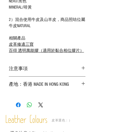
NERO/黑色
MINERAL/啡黃
2）混合使用牛皮及山羊皮，商品照咭位屬
牛皮NATURAL
相關產品
皮革修邊三寶
百得 透明萬能膠（適用於黏合相位膠片）
注意事項
－ 相片顏色或有機會出現偏差，顏色請以
產地：香港 MADE IN HONG KONG
實物為準；
－ 皮革為天然物料，出現生長紋路、蟲
斑、顏色不均等均屬正常現象；
－ 植鞣皮革容易受環境、使用程度等產生
不同的變化，為保持美觀及保養，建議完
成後定期在皮面塗上皮革專用清潔劑及貂
Leather Colours
皮革選色：）
鼠油等；
－ 此產品含有細小配件、尖銳物件，恕不