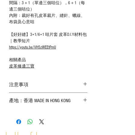
間隔：3＋1（單邊三個咭位），6＋1（每
邊三個咭位）
內附：裁好有孔皮革裁片、縫針、蠟線、
布袋及心意咭
【好好縫】3+1/6+1 咭片套 皮革D.I.Y材料包
｜教學短片
https://youtu.be/VH5zWEEtPmU
相關產品
皮革修邊三寶
注意事項
－ 相片顏色或有機會出現偏差，顏色請以
產地：香港 MADE IN HONG KONG
實物為準；
－ 皮革為天然物料，出現生長紋路、蟲
斑、顏色不均等均屬正常現象；
－ 植鞣皮革容易受環境、使用程度等產生
不同的變化，為保持美觀及保養，建議完
成後定期在皮面塗上皮革專用清潔劑及貂