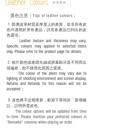
Leather Colours
皮革選色：）
鼠油等；
－ 此產品含有細小配件、尖銳物件，恕不
選色
注意｜
Tips of leather colours
：
適合六歲以下兒童使用；六至十二歲兒童
必須由成年人陪同下使用並應小心處理。
1
. ​
因應皮革材質及厚度上的差異，並非所有皮
色均適用於所有產品，詳見各產品巳列出的皮
色選項。
Leather texture and thickness may vary;
Specific colours may applied to selected items
only. Please refer to the product page for details;
2.
​
相片顏色或
會因光線或屏幕顯示器不同而出
現
偏差，恕不接受此原因之退貨。
The colour of the photo may vary due to
lighting of shooting environment and screen display,
Returns and Refunds for this reason will not be
accepted；
3.
皮色將不定期更新，歡迎下單時於「新增備
註」註明
所需皮色。
The colour options will be updated from time
to time. Please mention your preferred colours in
“Remarks" columns when placing an order.