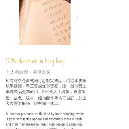
%
Handmade in Hong Kong
100
全人手縫製・香港製造
所有材料包款式均可訂製完成品，由港產皮革
親手縫製，手工質感無容置疑，比一般市面上
車縫製品更加耐用。
全人手縫製，香港製
100%
造，皮色、線材、鈕扣配件等均可自訂，加上
客製壓名服務，絕對獨一無二。
All leather products are finished by hand stitching, which
is posh with tactile appeal and absolutely more durable
and than machine-made item. From design to sampling,