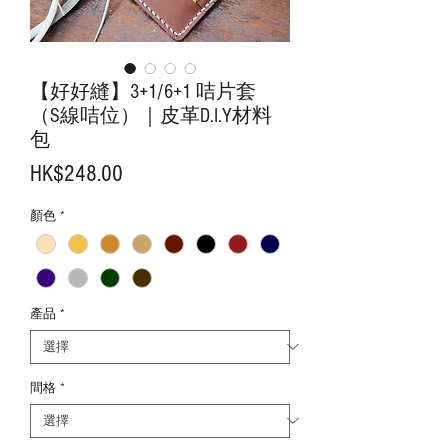
【好好縫】3+1/6+1 咭片套
（S線咭位）｜皮革D.I.Y材料
包
價
HK$248.00
格
顏色
*
產品
*
間格
*