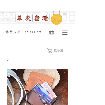
​港產皮革 Leatherism
購物車