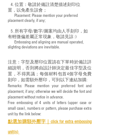
4. 位置：敬請於備註清楚描述刻印位
置，以免產生誤會；
​ Placement: Please mention your preferred
placement clearly, if any;
5. 所有字母/數字/圖案均由人手刻印，如
有輕微偏差屬正常現象，敬請見諒 :)
​ Embossing and aligning are manual operated,
slighting deviations are inevitable.
注意：字型及壓印位置請在下單時於備註詳
細說明，否則將由設計師決定最佳字型及位
置，不得異議；每個材料包首4個字母免費
刻印，如需額外壓印，可到以下連結加購:
Remarks: Please mention your preferred font and
placement, if any; otherwise we will decide the font and
placement without notice in advance.
Free embossing of 4 units of letters (upper case or
small case), numbers or pattern, please purchase extra
unit by the link below:
點選加購額外壓字｜
click for e
xtra embossing
unit(s)