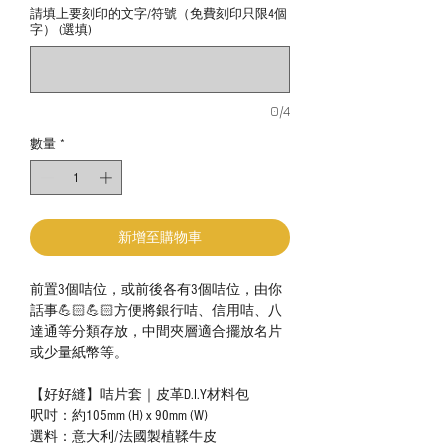
請填上要刻印的文字/符號（免費刻印只限4個
字） (選填)
0/4
數量
*
新增至購物車
前置3個咭位，或前後各有3個咭位，由你
話事💪🏻💪🏻方便將銀行咭、信用咭、八
達通等分類存放，中間夾層適合擺放名片
或少量紙幣等。
【好好縫】咭片套｜皮革D.I.Y材料包
呎吋：約105mm (H) x 90mm (W)
選料：意大利/法國製植鞣牛皮