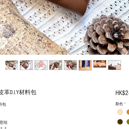
D.I.Y材料包
HK$2
顏色
*
料包
意咭
＊＊