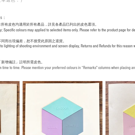
皮革選色：）
rs
：
非所有皮色均適用於所有產品，詳見各產品巳列出的皮色選項。
pecific colours may applied to selected items only. Please refer to the product page for det
不同而出現
偏差，恕不接受此原因之退貨。
to lighting of shooting environment and screen display, Returns and Refunds for this reason w
「新增備註」註明
所需皮色。
time to time. Please mention your preferred colours in “Remarks" columns when placing an