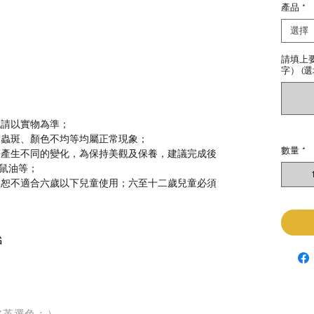
產品
*
選擇
請填上
字） (選
色請以實物為準；
、蟲斑、顏色不均等均屬正常現象；
數量
*
等產生不同的變化，為保持美觀及保養，建議完成後
鼠油等；
，恕不適合六歲以下兒童使用；六至十二歲兒童必須
G