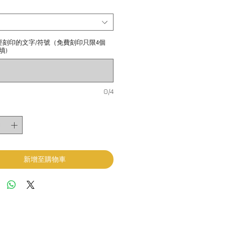
要刻印的文字/符號（免費刻印只限4個
填)
0/4
新增至購物車