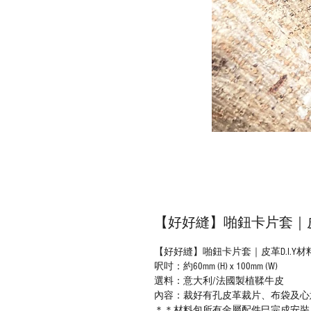
【好好縫】啪鈕卡片套｜皮革
【好好縫】啪鈕卡片套｜皮革D.I.Y材
呎吋：約60mm (H) x 100mm (W)
選料：意大利/法國製植鞣牛皮
內容：裁好有孔皮革裁片、布袋及心
＊＊材料包所有金屬配件巳完成安裝