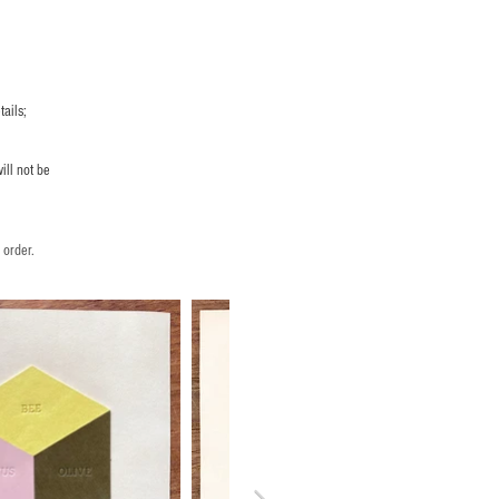
ails;
ill not be
 order.