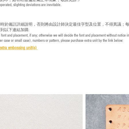
手刻印，如有輕微偏差屬正常現象，敬請見諒 :)
rated, slighting deviations are inevitable.
時於備註詳細說明，否則將由設計師決定最佳字型及位置，不得異議；每
到以下連結加購:
font and placement, if any; otherwise we will decide the font and placement without notice i
per case or small case), numbers or pattern, please purchase extra unit by the link below:
e
xtra embossing unit(s)