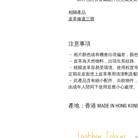
相關產品
皮革修邊三寶
注意事項
－ 相片顏色或有機會出現偏差，顏
－ 皮革為天然物料，出現生長紋路
－ 植鞣皮革容易受環境、使用程度
定期在皮面塗上皮革專用清潔劑及貂
－ 此產品含有細小配件、尖銳物件
由成年人陪同下使用並應小心處理。
產地：香港 MADE IN HONG KON