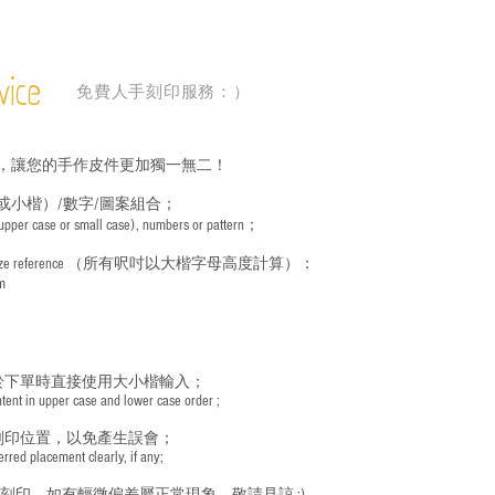
vice
免費人手刻印服務：）
，讓您的手作皮件更加獨一無二！
或小楷）/數字/圖案組合；
 (upper case or small case), numbers or pattern；
ize reference
（所有呎吋以大楷字母高度計算）：
m
於下單時直接使用大小楷輸入；
nt in upper case and lower case order ;
刻印位置，以免產生誤會；
red placement clearly, if any;