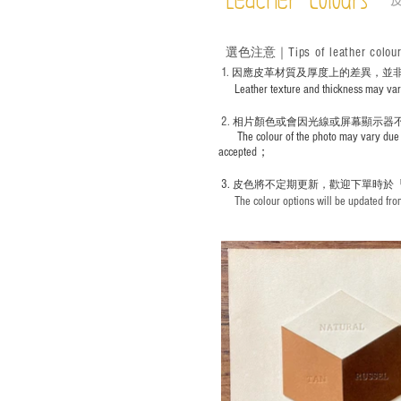
Leather Colours
Tips of leather colou
選色
注意｜
1
. ​
因應皮革材質及厚度上的差異，並
Leather texture and thickness may vary; S
2.
​
相片顏色或
會因光線或屏幕顯示器
The colour of the photo may vary due 
accepted；
3.
皮色將不定期更新，歡迎下單時於
The colour options will be updated from 