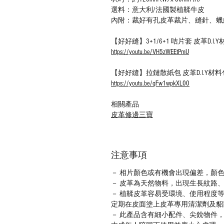
選料：意大利/法國製植鞣牛皮
內附：裁好有孔皮革裁片、縫針、蠟
【好好縫】3+1/6+1 咭片套 皮革D.
https://youtu.be/VH5zWEEtPmU
【好好縫】拉鏈散紙包 皮革D.I.Y
https://youtu.be/qFw1wpkXL00
相關產品
皮革修邊三寶
注意事項
－ 相片顏色或有機會出現偏差，顏
－ 皮革為天然物料，出現生長紋路
－ 植鞣皮革容易受環境、使用程度
定期在皮面塗上皮革專用清潔劑及貂
－ 此產品含有細小配件、尖銳物件