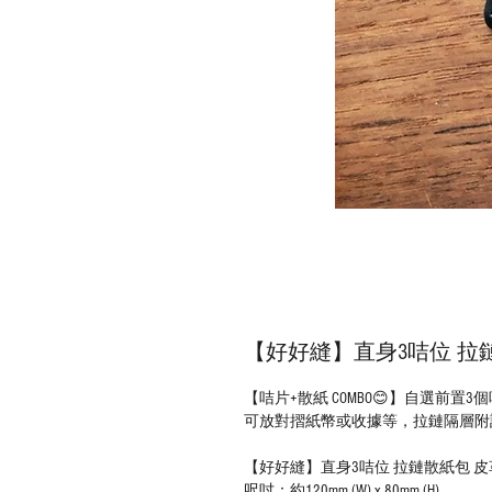
【好好縫】直身3咭位 拉鏈散
【咭片+散紙 COMBO😊】自選前
可放對摺紙幣或收據等，拉鏈隔層附
【好好縫】直身3咭位 拉鏈散紙包 皮革D
呎吋：約120mm (W) x 80mm (H)