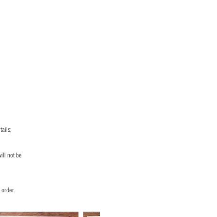
ails;
ill not be
 order.