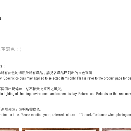
G
皮革選色：）
rs
：
非所有皮色均適用於所有產品，詳見各產品巳列出的皮色選項。
pecific colours may applied to selected items only. Please refer to the product page for det
不同而出現
偏差，恕不接受此原因之退貨。
to lighting of shooting environment and screen display, Returns and Refunds for this reason w
「新增備註」註明
所需皮色。
time to time. Please mention your preferred colours in “Remarks" columns when placing an