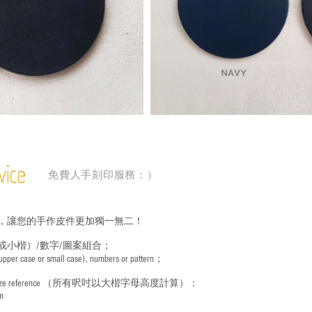
vice
免費人手刻印服務：）
，讓您的手作皮件更加獨一無二！
或小楷）/數字/圖案組合；
 (upper case or small case), numbers or pattern；
ize reference
（所有呎吋以大楷字母高度計算）：
m