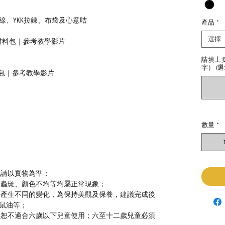
線、YKK拉鍊、布袋及心意咭
產品
*
選擇
I.Y材料包｜參考教學影片
請填上
字） (選
材料包｜參考教學影片
數量
*
色請以實物為準；
、蟲斑、顏色不均等均屬正常現象；
等產生不同的變化，為保持美觀及保養，建議完成後
鼠油等；
，恕不適合六歲以下兒童使用；六至十二歲兒童必須