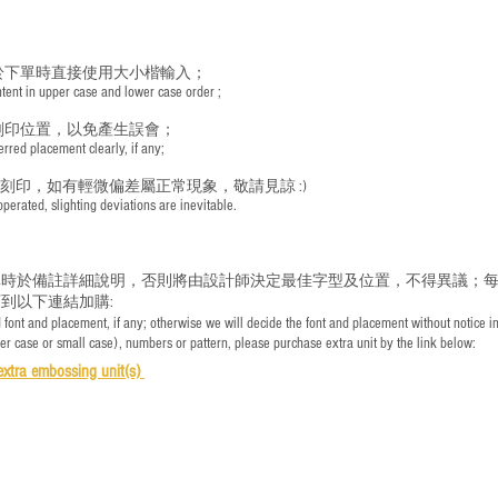
於下單時直接使用大小楷輸入；
nt in upper case and lower case order ;
刻印位置，以免產生誤會；
red placement clearly, if any;
手刻印，如有輕微偏差屬正常現象，敬請見諒 :)
rated, slighting deviations are inevitable.
時於備註詳細說明，否則將由設計師決定最佳字型及位置，不得異議；每
到以下連結加購:
font and placement, if any; otherwise we will decide the font and placement without notice i
per case or small case), numbers or pattern, please purchase extra unit by the link below:
e
xtra embossing unit(s)