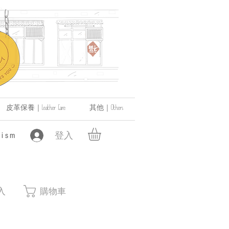
皮革保養｜Leather Care
其他｜Others
登入
ism
入
購物車