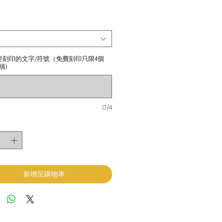
要刻印的文字/符號（免費刻印只限4個
填)
0/4
新增至購物車