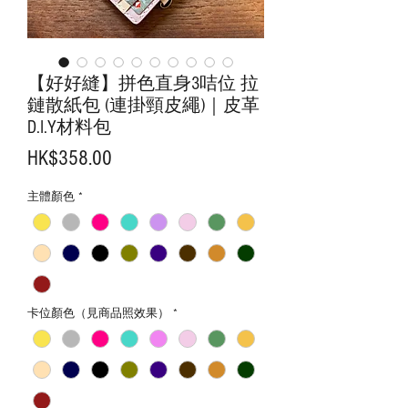
【好好縫】拼色直身3咭位 拉
鏈散紙包 (連掛頸皮繩)｜皮革
D.I.Y材料包
價
HK$358.00
格
主體顏色
*
卡位顏色（見商品照效果）
*