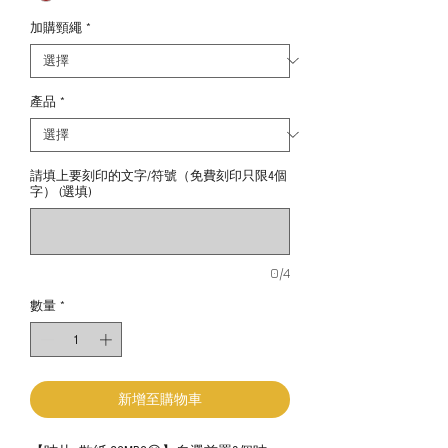
加購頸繩
*
產品
*
請填上要刻印的文字/符號（免費刻印只限4個
字） (選填)
0/4
數量
*
新增至購物車