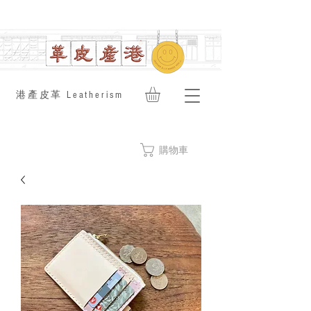
​港產皮革 Leatherism
購物車