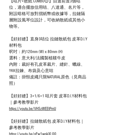
【咭片+散紙 COMBO😊】自選前置3個咭
位，適合擺放信用咭、八達通、名片等，
附設暗格可放對摺紙幣或收據等，拉鏈隔
層附設風琴位設計，可收納散紙或其他小
物等。
【好好縫】直身3咭位 拉鏈散紙包 皮革D.I.Y
材料包
呎吋：約120mm (W) x 80mm (H)
選料：意大利/法國製植鞣牛皮
內附：裁好有孔皮革裁片、縫針、蠟線、
YKK拉鍊、布袋及心意咭
備註：掛頸皮繩只限NATURAL原色（見商品
照）
【好好縫】3+1/6+1 咭片套 皮革D.I.Y材料包
｜參考教學影片
https://youtu.be/VH5zWEEtPmU
【好好縫】拉鏈散紙包 皮革D.I.Y材料包｜
參考教學影片
https://youtu.be/qFw1wpkXL00