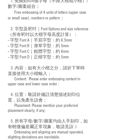
1. 免費刻印4個字母（不限大楷或小楷）/
數字/圖案組合；
Free embossing of 4 units of letters (upper case
​
or small case), numbers or pattern；
2. 字型及呎吋｜
Font Options and size reference
（所有呎吋以大楷字母高度計算）：
-- 字型 Font A｜手寫字型：約 6.5mm
-- 字型 Font B｜潦草字型：
約 5mm
-- 字型 Font C｜粗體字型：約 6mm
-- 字型 Font D｜正楷字型：
約 5mm
3. 內容：如有大小楷之分，請於下單時
直接使用大小楷輸入；
​ Content: Please enter embossing content in
upper case and lower case order ;
4. 位置：敬請於備註清楚描述刻印位
置，以免產生誤會；
​ Placement: Please mention your preferred
placement clearly, if any;
5. 所有字母/數字/圖案均由人手刻印，如
有輕微偏差屬正常現象，敬請見諒 :)
​ Embossing and aligning are manual operated,
slighting deviations are inevitable.