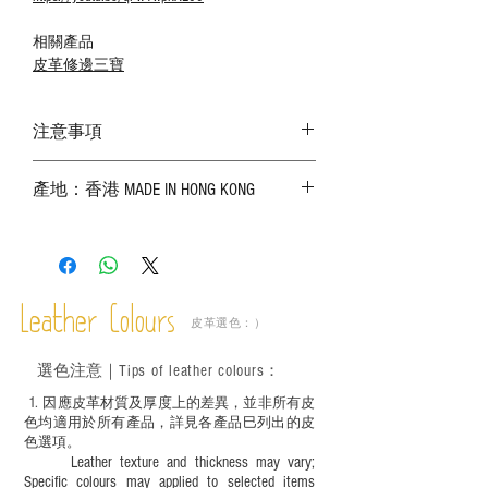
相關產品
皮革修邊三寶
注意事項
－ 相片顏色或有機會出現偏差，顏色請以
產地：香港 MADE IN HONG KONG
實物為準；
－ 皮革為天然物料，出現生長紋路、蟲
斑、顏色不均等均屬正常現象；
－ 植鞣皮革容易受環境、使用程度等產生
不同的變化，為保持美觀及保養，建議完
成後定期在皮面塗上皮革專用清潔劑及貂
Leather Colours
皮革選色：）
鼠油等；
－ 此產品含有細小配件、尖銳物件，恕不
選色
注意｜
Tips of leather colours
：
適合六歲以下兒童使用；六至十二歲兒童
必須由成年人陪同下使用並應小心處理。
1
. ​
因應皮革材質及厚度上的差異，並非所有皮
色均適用於所有產品，詳見各產品巳列出的皮
色選項。
Leather texture and thickness may vary;
Specific colours may applied to selected items