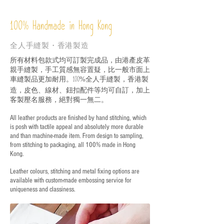
%
Handmade in Hong Kong
100
全人手縫製・香港製造
所有材料包款式均可訂製完成品，由港產皮革
親手縫製，手工質感無容置疑，比一般市面上
車縫製品更加耐用。
全人手縫製，香港製
100%
造，皮色、線材、鈕扣配件等均可自訂，加上
客製壓名服務，絕對獨一無二。
All leather products are finished by hand stitching, which
is posh with tactile appeal and absolutely more durable
and than machine-made item. From design to sampling,
from stitching to packaging, all 100% made in Hong
Kong.
Leather colours, stitching and metal fixing options are
available with custom-made embossing service for
uniqueness and classiness.