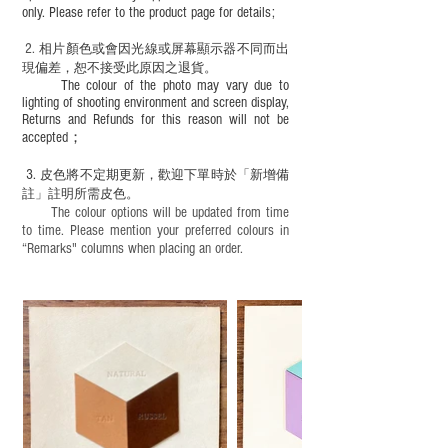
only. Please refer to the product page for details;
2.
​
相片顏色或
會因光線或屏幕顯示器不同而出
現
偏差，恕不接受此原因之退貨。
The colour of the photo may vary due to
lighting of shooting environment and screen display,
Returns and Refunds for this reason will not be
accepted；
3.
皮色將不定期更新，歡迎下單時於「新增備
註」註明
所需皮色。
The colour options will be updated from time
to time. Please mention your preferred colours in
“Remarks" columns when placing an order.