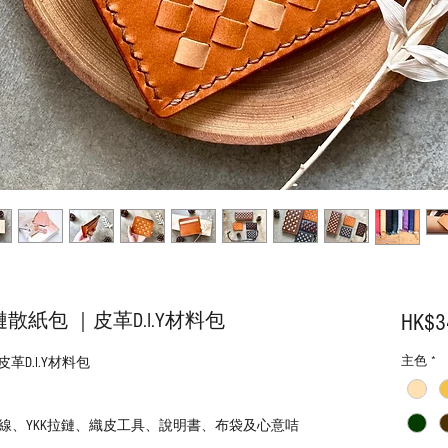
紙包 ｜皮革D.I.Y材料包
HK$3
主色
*
D.I.Y材料包
線、YKK拉鏈、織皮工具、說明書、布袋及心意咭