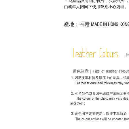
－ 此產品含有細小配件、尖銳物件
由成年人陪同下使用並應小心處理。
產地：香港 MADE IN HONG KON
Leather Colours
Tips of leather colou
選色
注意｜
1
. ​
因應皮革材質及厚度上的差異，並
Leather texture and thickness may vary; S
2.
​
相片顏色或
會因光線或屏幕顯示器
The colour of the photo may vary due 
accepted；
3.
皮色將不定期更新，歡迎下單時於
The colour options will be updated from 