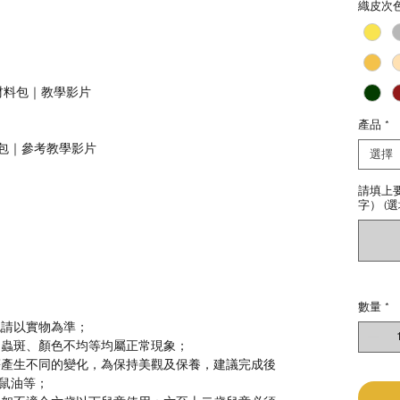
織皮次
.Y材料包｜教學影片
產品
*
材料包｜參考教學影片
選擇
請填上
字） (選
數量
*
色請以實物為準；
、蟲斑、顏色不均等均屬正常現象；
等產生不同的變化，為保持美觀及保養，建議完成後
鼠油等；