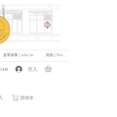
皮革保養｜Leather Care
其他｜Others
登入
ism
入
購物車