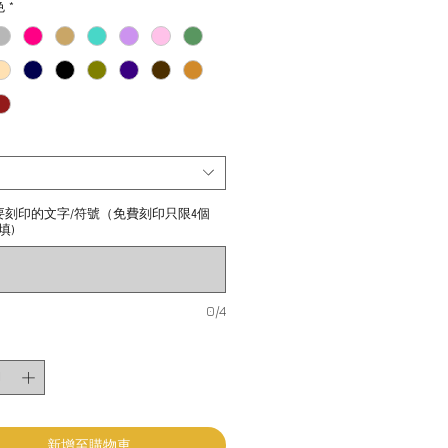
色
*
要刻印的文字/符號（免費刻印只限4個
填)
0/4
新增至購物車