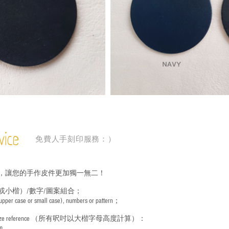
vice
免費人手刻印服務：）
，讓您的手作皮件更加獨一無二！
或小楷）/數字/圖案組合；
 (upper case or small case), numbers or pattern；
ize reference
（所有呎吋以大楷字母高度計算）：
m