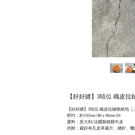
【好好縫】3咭位 織皮拉鏈散
【好好縫】3咭位 織皮拉鏈散紙包 ｜皮革
呎吋：約105mm (W) x 90mm (H)
選料：意大利/法國製植鞣牛皮
內附：裁好有孔皮革裁片、縫針、蠟