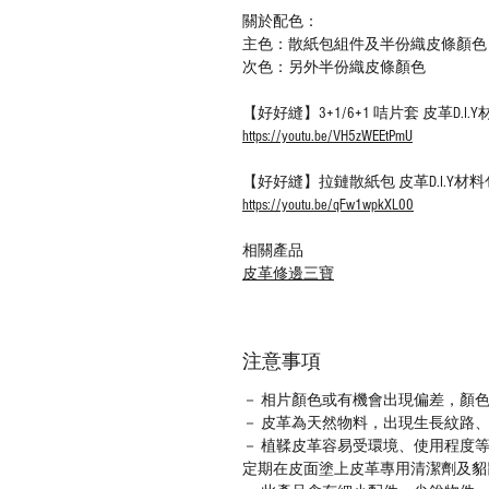
關於配色：
主色：散紙包組件及半份織皮條顏色
次色：另外半份織皮條顏色
【好好縫】3+1/6+1 咭片套 皮革D.I
https://youtu.be/VH5zWEEtPmU
【好好縫】拉鏈散紙包 皮革D.I.Y
https://youtu.be/qFw1wpkXL00
相關產品
皮革修邊三寶
注意事項
－ 相片顏色或有機會出現偏差，顏
－ 皮革為天然物料，出現生長紋路
－ 植鞣皮革容易受環境、使用程度
定期在皮面塗上皮革專用清潔劑及貂