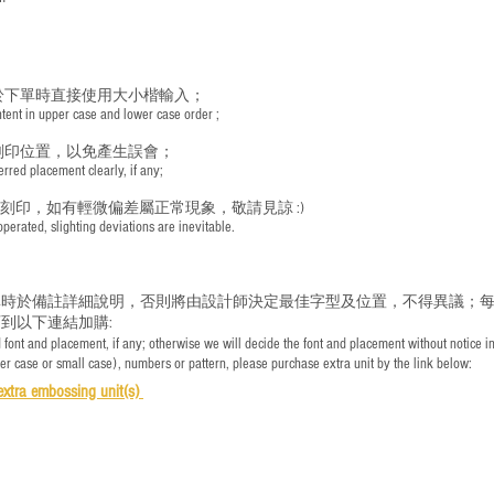
於下單時直接使用大小楷輸入；
nt in upper case and lower case order ;
刻印位置，以免產生誤會；
red placement clearly, if any;
手刻印，如有輕微偏差屬正常現象，敬請見諒 :)
rated, slighting deviations are inevitable.
時於備註詳細說明，否則將由設計師決定最佳字型及位置，不得異議；每
到以下連結加購:
font and placement, if any; otherwise we will decide the font and placement without notice i
per case or small case), numbers or pattern, please purchase extra unit by the link below:
e
xtra embossing unit(s)