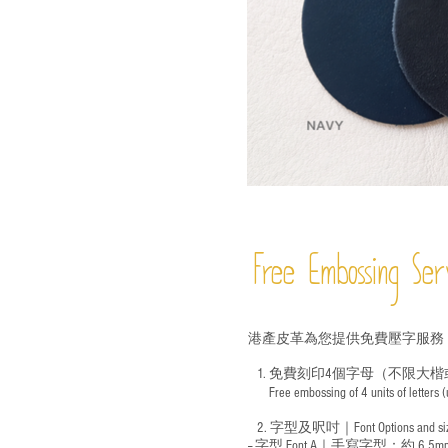
Free Embossing
Ser
港產皮革為您提供免費壓字服務
1. 免費刻印4個字母（不限大楷
Free embossing of 4 units of letters
​
2. 字型及呎吋｜
Font Options and s
-- 字型 Font A｜手寫字型：約 6.5m