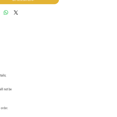
ails;
ill not be
 order.