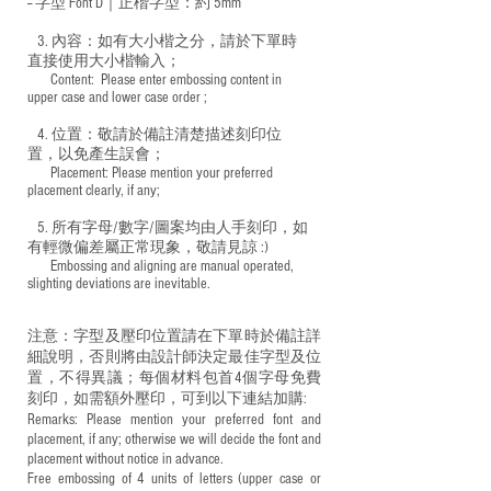
-- 字型 Font D｜正楷字型：
約 5mm
3. 內容：如有大小楷之分，請於下單時
直接使用大小楷輸入；
​ Content: Please enter embossing content in
upper case and lower case order ;
4. 位置：敬請於備註清楚描述刻印位
置，以免產生誤會；
​ Placement: Please mention your preferred
placement clearly, if any;
5. 所有字母/數字/圖案均由人手刻印，如
有輕微偏差屬正常現象，敬請見諒 :)
​ Embossing and aligning are manual operated,
slighting deviations are inevitable.
注意：字型及壓印位置請在下單時於備註詳
細說明，否則將由設計師決定最佳字型及位
置，不得異議；每個材料包首4個字母免費
刻印，如需額外壓印，可到以下連結加購:
Remarks: Please mention your preferred font and
placement, if any; otherwise we will decide the font and
placement without notice in advance.
Free embossing of 4 units of letters (upper case or