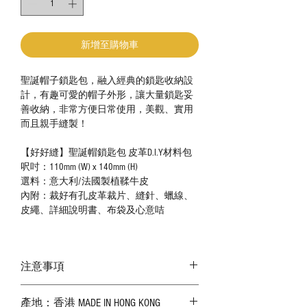
新增至購物車
聖誕帽子鎖匙包，融入經典的鎖匙收納設
計，有趣可愛的帽子外形，讓大量鎖匙妥
善收納，非常方便日常使用，美觀、實用
而且親手縫製！
【好好縫】聖誕帽鎖匙包 皮革D.I.Y材料包
呎吋：110mm (W) x 140mm (H)
選料：意大利/法國製植鞣牛皮
內附：裁好有孔皮革裁片、縫針、蠟線、
皮繩、詳細說明書、布袋及心意咭
注意事項
－ 相片顏色或有機會出現偏差，顏色請以
產地：香港 MADE IN HONG KONG
實物為準；