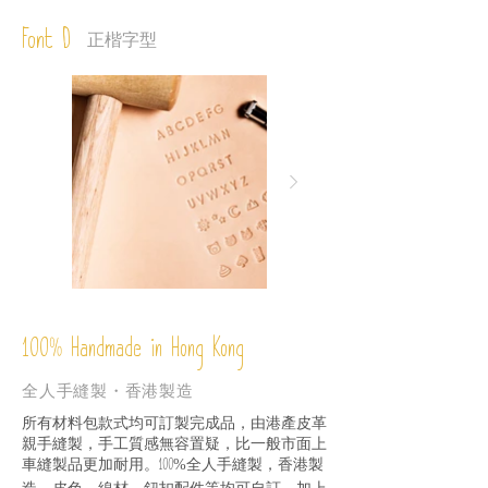
Font D
正楷字型
%
Handmade in Hong Kong
100
全人手縫製・香港製造
所有材料包款式均可訂製完成品，由港產皮革
親手縫製，手工質感無容置疑，比一般市面上
車縫製品更加耐用。
全人手縫製，香港製
100%
造，皮色、線材、鈕扣配件等均可自訂，加上