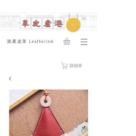
​港產皮革 Leatherism
購物車