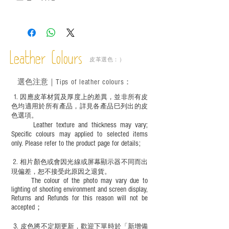
－ 皮革為天然物料，出現生長紋路、蟲
斑、顏色不均等均屬正常現象；
－ 植鞣皮革容易受環境、使用程度等產生
不同的變化，為保持美觀及保養，建議完
成後定期在皮面塗上皮革專用清潔劑及貂
Leather Colours
皮革選色：）
鼠油等；
－ 此產品含有細小配件、尖銳物件，恕不
選色
注意｜
Tips of leather colours
：
適合六歲以下兒童使用；六至十二歲兒童
必須由成年人陪同下使用並應小心處理。
1
. ​
因應皮革材質及厚度上的差異，並非所有皮
色均適用於所有產品，詳見各產品巳列出的皮
色選項。
Leather texture and thickness may vary;
Specific colours may applied to selected items
only. Please refer to the product page for details;
2.
​
相片顏色或
會因光線或屏幕顯示器不同而出
現
偏差，恕不接受此原因之退貨。
The colour of the photo may vary due to
lighting of shooting environment and screen display,
Returns and Refunds for this reason will not be
accepted；
3.
皮色將不定期更新，歡迎下單時於「新增備