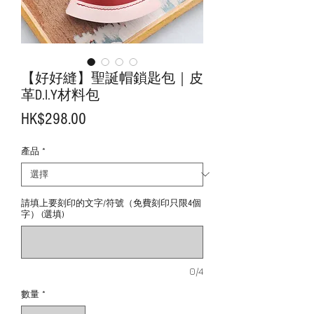
【好好縫】聖誕帽鎖匙包｜皮
革D.I.Y材料包
價
HK$298.00
格
產品
*
請填上要刻印的文字/符號（免費刻印只限4個
字） (選填)
0/4
數量
*