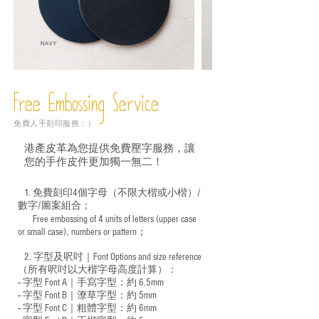
Free Embossing
Service
免費人手刻印服務：）
港產皮革為您提供免費壓字服務，讓
您的手作皮件更加獨一無二！
1. 免費刻印4個字母（不限大楷或小楷）/
數字/圖案組合；
Free embossing of 4 units of letters (upper case
​
or small case), numbers or pattern；
2. 字型及呎吋｜
Font Options and size reference
（所有呎吋以大楷字母高度計算）：
-- 字型 Font A｜手寫字型：約 6.5mm
-- 字型 Font B｜潦草字型：
約 5mm
-- 字型 Font C｜粗體字型：約 6mm