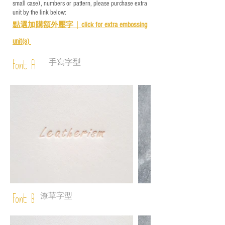
small case), numbers or pattern, please purchase extra
unit by the link below:
點選加購額外壓字｜
click for e
xtra embossing
unit(s)
手寫字型
Font A
潦草字型
Font B