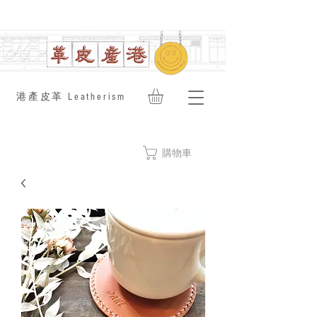
​港產皮革 Leatherism
購物車