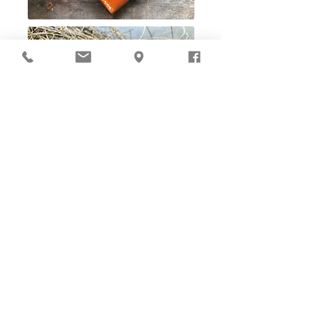
Ho-Ho-Sew DIY kit
裁好有孔立即縫：）
所有皮革材料巳剪裁好合適呎吋，為您精心開好
縫孔，內附針線及所需配件，方便客人縫製完
成，安坐家中DIY獨一無二的皮革製品。法斬縫
孔設計，按製品為您調較最合適縫孔角度，輕鬆
達致專業縫線效果！加上獨家「交叉孔」縫孔設