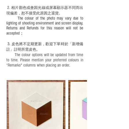
2.
​
相片顏色或
會因光線或屏幕顯示器不同而出
現
偏差，恕不接受此原因之退貨。
The colour of the photo may vary due to
lighting of shooting environment and screen display,
Returns and Refunds for this reason will not be
accepted；
3.
皮色將不定期更新，歡迎下單時於「新增備
註」註明
所需皮色。
The colour options will be updated from time
to time. Please mention your preferred colours in
“Remarks" columns when placing an order.