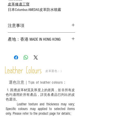
皮革修邊三寶
日本Columbus AMEDAS皮革防水噴霧
注意事項
－ 相片顏色或有機會出現偏差，顏色請以
產地：香港 MADE IN HONG KONG
實物為準；
－ 皮革為天然物料，出現生長紋路、蟲
斑、顏色不均等均屬正常現象；
－ 植鞣皮革容易受環境、使用程度等產生
不同的變化，為保持美觀及保養，建議完
成後定期在皮面塗上皮革專用清潔劑及貂
Leather Colours
皮革選色：）
鼠油等；
－ 此產品含有細小配件、尖銳物件，恕不
選色
注意｜
Tips of leather colours
：
適合六歲以下兒童使用；六至十二歲兒童
必須由成年人陪同下使用並應小心處理。
1
. ​
因應皮革材質及厚度上的差異，並非所有皮
色均適用於所有產品，詳見各產品巳列出的皮
色選項。
Leather texture and thickness may vary;
Specific colours may applied to selected items
only. Please refer to the product page for details;