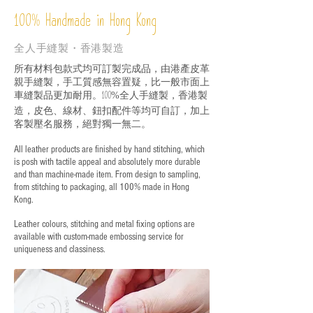
%
Handmade in Hong Kong
100
全人手縫製・香港製造
所有材料包款式均可訂製完成品，由港產皮革
親手縫製，手工質感無容置疑，比一般市面上
車縫製品更加耐用。
全人手縫製，香港製
100%
造，皮色、線材、鈕扣配件等均可自訂，加上
客製壓名服務，絕對獨一無二。
All leather products are finished by hand stitching, which
is posh with tactile appeal and absolutely more durable
and than machine-made item. From design to sampling,
from stitching to packaging, all 100% made in Hong
Kong.
Leather colours, stitching and metal fixing options are
available with custom-made embossing service for
uniqueness and classiness.