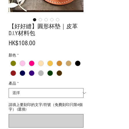
【好好縫】圓形杯墊｜皮革
D.I.Y材料包
價
HK$108.00
格
顏色
*
產品
*
請填上要刻印的文字/符號（免費刻印只限4個
字） (選填)