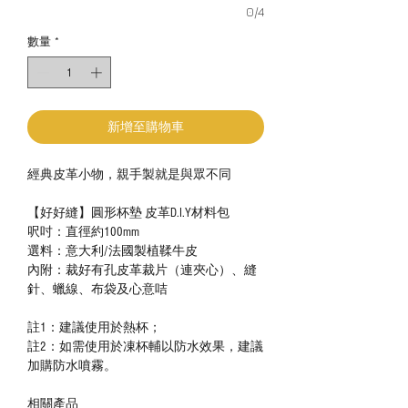
0/4
數量
*
新增至購物車
經典皮革小物，親手製就是與眾不同
【好好縫】圓形杯墊 皮革D.I.Y材料包
呎吋：直徑約100mm
選料：意大利/法國製植鞣牛皮
內附：裁好有孔皮革裁片（連夾心）、縫
針、蠟線、布袋及心意咭
註1：建議使用於熱杯；
註2：如需使用於凍杯輔以防水效果，建議
加購防水噴霧。
相關產品