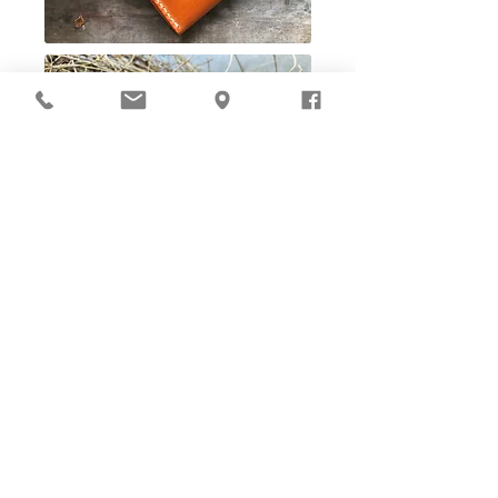
Ho-Ho-Sew DIY kit
裁好有孔立即縫：）
所有皮革材料巳剪裁好合適呎吋，為您精心開好
縫孔，內附針線及所需配件，方便客人縫製完
成，安坐家中DIY獨一無二的皮革製品。法斬縫
孔設計，按製品為您調較最合適縫孔角度，輕鬆