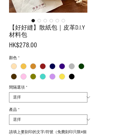
【好好縫】散紙包｜皮革D.I.Y
材料包
價
HK$278.00
格
顏色
*
間隔選項
*
產品
*
請填上要刻印的文字/符號（免費刻印只限4個