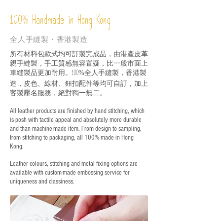
%
Handmade in Hong Kong
100
全人手縫製・香港製造
所有材料包款式均可訂製完成品，由港產皮革
親手縫製，手工質感無容置疑，比一般市面上
車縫製品更加耐用。
全人手縫製，香港製
100%
造，皮色、線材、鈕扣配件等均可自訂，加上
客製壓名服務，絕對獨一無二。
All leather products are finished by hand stitching, which
is posh with tactile appeal and absolutely more durable
and than machine-made item. From design to sampling,
from stitching to packaging, all 100% made in Hong
Kong.
Leather colours, stitching and metal fixing options are
available with custom-made embossing service for
uniqueness and classiness.