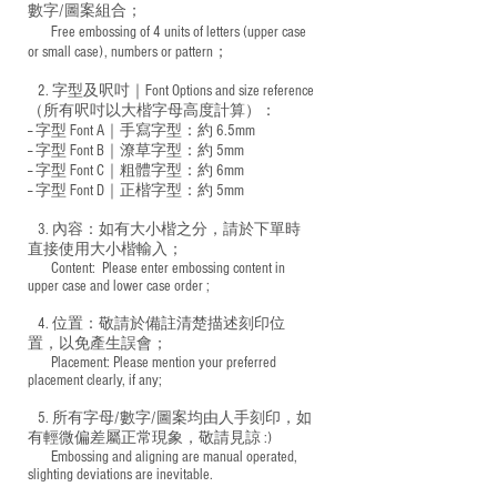
數字/圖案組合；
Free embossing of 4 units of letters (upper case
​
or small case), numbers or pattern；
2. 字型及呎吋｜
Font Options and size reference
（所有呎吋以大楷字母高度計算）：
-- 字型 Font A｜手寫字型：約 6.5mm
-- 字型 Font B｜潦草字型：
約 5mm
-- 字型 Font C｜粗體字型：約 6mm
-- 字型 Font D｜正楷字型：
約 5mm
3. 內容：如有大小楷之分，請於下單時
直接使用大小楷輸入；
​ Content: Please enter embossing content in
upper case and lower case order ;
4. 位置：敬請於備註清楚描述刻印位
置，以免產生誤會；
​ Placement: Please mention your preferred
placement clearly, if any;
5. 所有字母/數字/圖案均由人手刻印，如
有輕微偏差屬正常現象，敬請見諒 :)
​ Embossing and aligning are manual operated,
slighting deviations are inevitable.