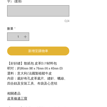
字） (選填)
0/4
數量
*
新增至購物車
【好好縫】散紙包 皮革D.I.Y材料包
呎吋：約96mm (W) x 76mm (H) x 40mm (D)
選料：意大利/法國製植鞣牛皮
內容：裁好有孔皮革裁片、縫針、蠟線、
四合鈕及安裝工具、布袋及心意咭
相關產品
皮革修邊三寶