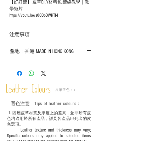
【好好縫】 皮革D.I.Y材料包 縫線教學｜教
學短片
https://youtu.be/s0ODpDWKTI4
注意事項
－ 相片顏色或有機會出現偏差，顏色請以
產地：香港 MADE IN HONG KONG
實物為準；
－ 皮革為天然物料，出現生長紋路、蟲
斑、顏色不均等均屬正常現象；
－ 植鞣皮革容易受環境、使用程度等產生
不同的變化，為保持美觀及保養，建議完
成後定期在皮面塗上皮革專用清潔劑及貂
Leather Colours
皮革選色：）
鼠油等；
－ 此產品含有細小配件、尖銳物件，恕不
選色
注意｜
Tips of leather colours
：
適合六歲以下兒童使用；六至十二歲兒童
必須由成年人陪同下使用並應小心處理。
1
. ​
因應皮革材質及厚度上的差異，並非所有皮
色均適用於所有產品，詳見各產品巳列出的皮
色選項。
Leather texture and thickness may vary;
Specific colours may applied to selected items