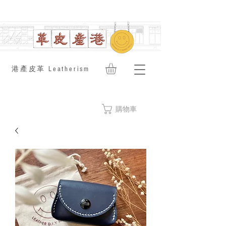
​港產皮革 Leatherism
購物車