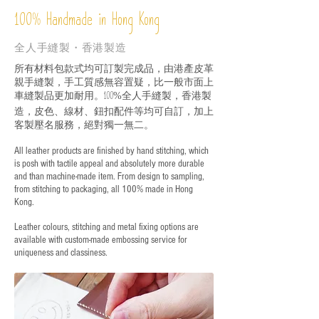
%
Handmade in Hong Kong
100
全人手縫製・香港製造
所有材料包款式均可訂製完成品，由港產皮革
親手縫製，手工質感無容置疑，比一般市面上
車縫製品更加耐用。
全人手縫製，香港製
100%
造，皮色、線材、鈕扣配件等均可自訂，加上
客製壓名服務，絕對獨一無二。
All leather products are finished by hand stitching, which
is posh with tactile appeal and absolutely more durable
and than machine-made item. From design to sampling,
from stitching to packaging, all 100% made in Hong
Kong.
Leather colours, stitching and metal fixing options are
available with custom-made embossing service for
uniqueness and classiness.