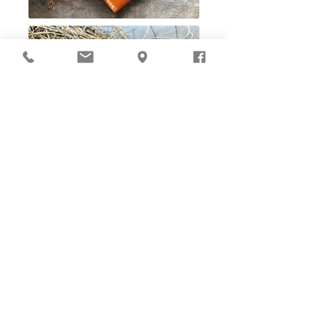
Ho-Ho-Sew DIY kit
裁好有孔立即縫：）
所有皮革材料巳剪裁好合適呎吋，為您精心開好
縫孔，內附針線及所需配件，方便客人縫製完
成，安坐家中DIY獨一無二的皮革製品。法斬縫
孔設計，按製品為您調較最合適縫孔角度，輕鬆
達致專業縫線效果！加上獨家「交叉孔」縫孔設