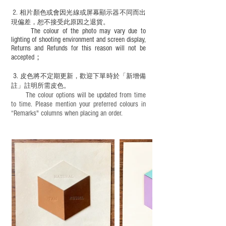
2.
​
相片顏色或
會因光線或屏幕顯示器不同而出
現
偏差，恕不接受此原因之退貨。
The colour of the photo may vary due to
lighting of shooting environment and screen display,
Returns and Refunds for this reason will not be
accepted；
3.
皮色將不定期更新，歡迎下單時於「新增備
註」註明
所需皮色。
The colour options will be updated from time
to time. Please mention your preferred colours in
“Remarks" columns when placing an order.