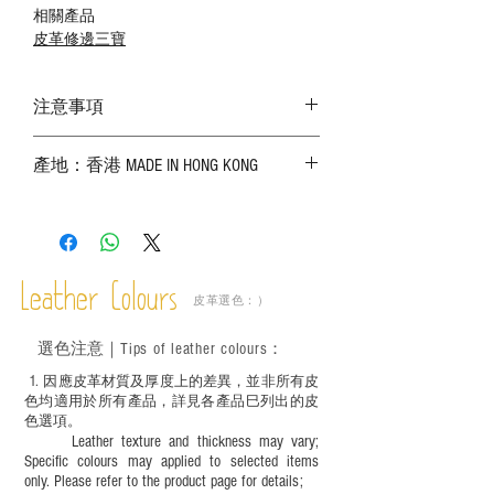
相關產品
皮革修邊三寶
注意事項
－ 相片顏色或有機會出現偏差，顏色請以
產地：香港 MADE IN HONG KONG
實物為準；
－ 皮革為天然物料，出現生長紋路、蟲
斑、顏色不均等均屬正常現象；
－ 植鞣皮革容易受環境、使用程度等產生
不同的變化，為保持美觀及保養，建議完
成後定期在皮面塗上皮革專用清潔劑及貂
Leather Colours
皮革選色：）
鼠油等；
－ 此產品含有細小配件、尖銳物件，恕不
選色
注意｜
Tips of leather colours
：
適合六歲以下兒童使用；六至十二歲兒童
必須由成年人陪同下使用並應小心處理。
1
. ​
因應皮革材質及厚度上的差異，並非所有皮
色均適用於所有產品，詳見各產品巳列出的皮
色選項。
Leather texture and thickness may vary;
Specific colours may applied to selected items
only. Please refer to the product page for details;