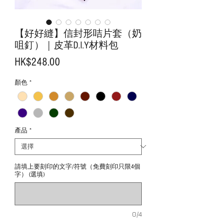
【好好縫】信封形咭片套（奶
咀釘）｜皮革D.I.Y材料包
價
HK$248.00
格
顏色
*
產品
*
請填上要刻印的文字/符號（免費刻印只限4個
字） (選填)
0/4