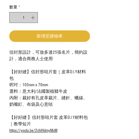
數量
*
新增至購物車
信封形設計，可放多達25張名片，簡約設
計，適合商務人士使用
【好好縫】信封形咭片套｜皮革D.I.Y材料
包
呎吋：105mm x 70mm
選料：意大利/法國製植鞣牛皮
內附：裁好有孔皮革裁片、縫針、蠟線、
奶嘴釘、布袋及心意咭
【好好縫 】信封形咭片套 皮革D.I.Y材料包
｜教學短片
https://youtu.be/2chIHdmyMcM