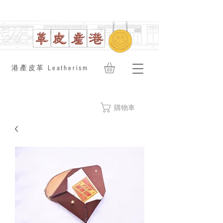
​港產皮革 Leatherism
購物車