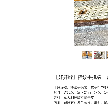
【好好縫】摔紋手挽袋｜皮革
【好好縫】摔紋手挽袋｜皮革D.I.Y材
呎吋：約26.5cm (W) x 21cm (H) x 5cm (D)
選料：意大利摔紋植鞣牛皮
內附：裁好有孔皮革裁片、縫針、蠟