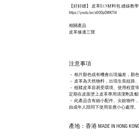
【好好縫】 皮革D.I.Y材料包 縫線
https://youtu.be/s0ODpDWKTI4
相關產品
皮革修邊三寶
注意事項
－ 相片顏色或有機會出現偏差，顏
－ 皮革為天然物料，出現生長紋路
－ 植鞣皮革容易受環境、使用程度
定期在皮面塗上皮革專用清潔劑及貂
－ 此產品含有細小配件、尖銳物件
由成年人陪同下使用並應小心處理。
產地：香港 MADE IN HONG KON