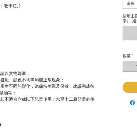
選擇
教學｜教學短片
請填上
字） (選
數量
*
色請以實物為準；
、蟲斑、顏色不均等均屬正常現象；
等產生不同的變化，為保持美觀及保養，建議完成後
鼠油等；
，恕不適合六歲以下兒童使用；六至十二歲兒童必須
G