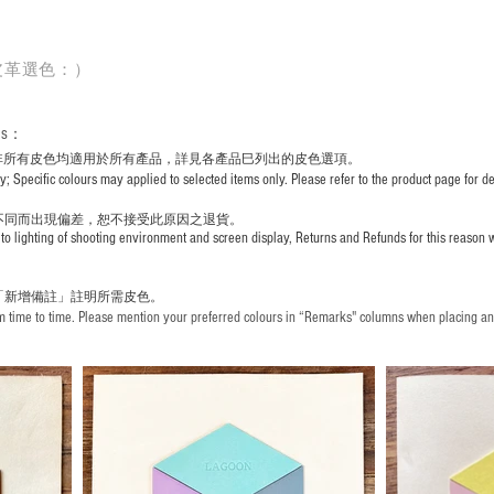
皮革選色：）
rs
：
非所有皮色均適用於所有產品，詳見各產品巳列出的皮色選項。
pecific colours may applied to selected items only. Please refer to the product page for det
不同而出現
偏差，恕不接受此原因之退貨。
to lighting of shooting environment and screen display, Returns and Refunds for this reason w
「新增備註」註明
所需皮色。
time to time. Please mention your preferred colours in “Remarks" columns when placing an