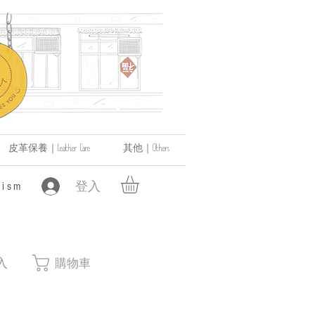
皮革保養｜Leather Care
其他｜Others
登入
ism
入
購物車