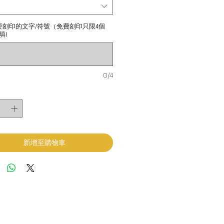
要刻印的文字/符號（免費刻印只限4個
填)
0/4
新增至購物車