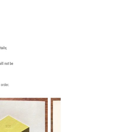
ails;
ill not be
 order.