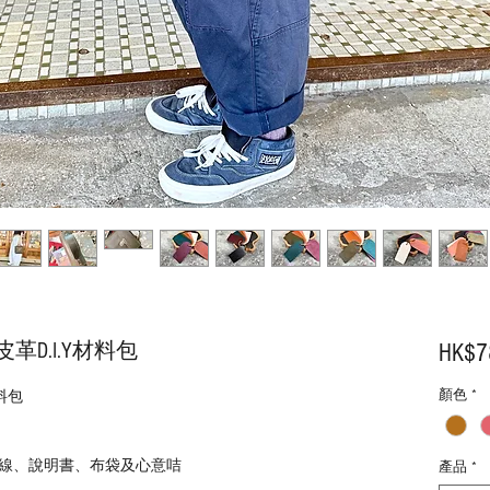
D.I.Y材料包
HK$7
顏色
*
料包
線、說明書、布袋及心意咭
產品
*