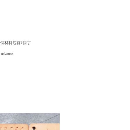
個材料包首4個字
n advance.