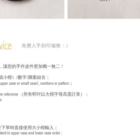
vice
免費人手刻印服務：）
，讓您的手作皮件更加獨一無二！
或小楷）/數字/圖案組合；
 (upper case or small case), numbers or pattern；
ize reference
（所有呎吋以大楷字母高度計算）：
m
於下單時直接使用大小楷輸入；
nt in upper case and lower case order ;