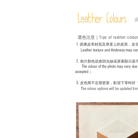
Leather Colours
Tips of leather colou
選色
注意｜
1
. ​
因應皮革材質及厚度上的差異，並
Leather texture and thickness may vary; S
2.
​
相片顏色或
會因光線或屏幕顯示器
The colour of the photo may vary due 
accepted；
3.
皮色將不定期更新，歡迎下單時於
The colour options will be updated from 