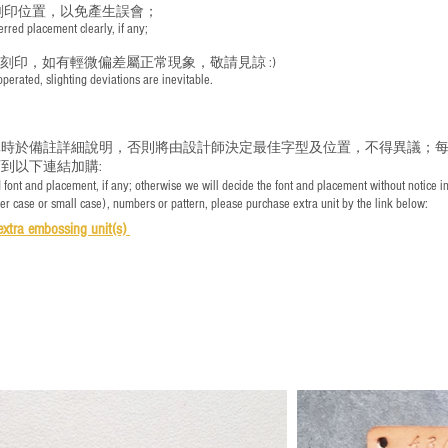
刻印位置，以免產生誤會；
red placement clearly, if any;
手刻印，如有輕微偏差屬正常現象，敬請見諒 :)
rated, slighting deviations are inevitable.
時於備註詳細說明，否則將由設計師決定最佳字型及位置，不得異議；每
到以下連結加購:
font and placement, if any; otherwise we will decide the font and placement without notice i
per case or small case), numbers or pattern, please purchase extra unit by the link below:
e
xtra embossing unit(s)