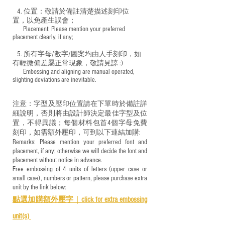
4. 位置：敬請於備註清楚描述刻印位
置，以免產生誤會；
​ Placement: Please mention your preferred
placement clearly, if any;
5. 所有字母/數字/圖案均由人手刻印，如
有輕微偏差屬正常現象，敬請見諒 :)
​ Embossing and aligning are manual operated,
slighting deviations are inevitable.
注意：字型及壓印位置請在下單時於備註詳
細說明，否則將由設計師決定最佳字型及位
置，不得異議；每個材料包首4個字母免費
刻印，如需額外壓印，可到以下連結加購:
Remarks: Please mention your preferred font and
placement, if any; otherwise we will decide the font and
placement without notice in advance.
Free embossing of 4 units of letters (upper case or
small case), numbers or pattern, please purchase extra
unit by the link below:
點選加購額外壓字｜
click for e
xtra embossing
unit(s)