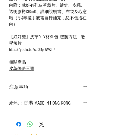
內附：裁好有孔皮革裁片、縫針、皮繩、
透明膠樽(30ml)、詳細說明書、布袋及心意
咭（*消毒搓手液需自行補充，恕不包括在
內）
【好好縫】皮革D.I.Y材料包 縫製方法｜教
學短片
https://youtu.be/s0ODpDWKTI4
相關產品
皮革修邊三寶
注意事項
－ 相片顏色或有機會出現偏差，顏色請以
產地：香港 MADE IN HONG KONG
實物為準；
－ 皮革為天然物料，出現生長紋路、蟲
斑、顏色不均等均屬正常現象；
－ 植鞣皮革容易受環境、使用程度等產生
不同的變化，為保持美觀及保養，建議完