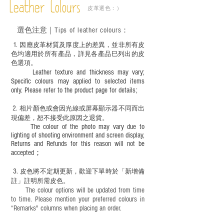
成後定期在皮面塗上皮革專用清潔劑及貂
Leather Colours
皮革選色：）
鼠油等；
－ 此產品含有細小配件、尖銳物件，恕不
選色
注意｜
Tips of leather colours
：
適合六歲以下兒童使用；六至十二歲兒童
必須由成年人陪同下使用並應小心處理。
1
. ​
因應皮革材質及厚度上的差異，並非所有皮
色均適用於所有產品，詳見各產品巳列出的皮
色選項。
Leather texture and thickness may vary;
Specific colours may applied to selected items
only. Please refer to the product page for details;
2.
​
相片顏色或
會因光線或屏幕顯示器不同而出
現
偏差，恕不接受此原因之退貨。
The colour of the photo may vary due to
lighting of shooting environment and screen display,
Returns and Refunds for this reason will not be
accepted；
3.
皮色將不定期更新，歡迎下單時於「新增備
註」註明
所需皮色。
The colour options will be updated from time
to time. Please mention your preferred colours in
“Remarks" columns when placing an order.