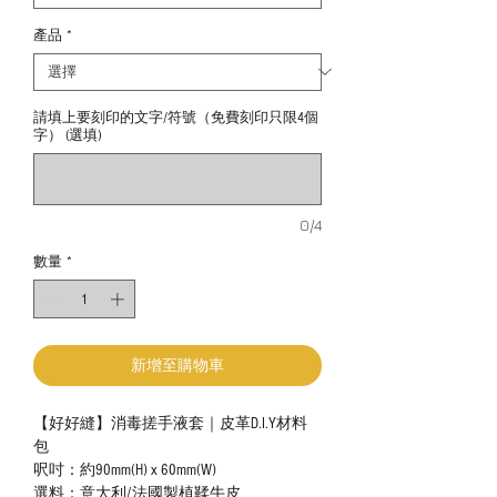
產品
*
請填上要刻印的文字/符號（免費刻印只限4個
字） (選填)
0/4
數量
*
新增至購物車
【好好縫】消毒搓手液套｜皮革D.I.Y材料
包
呎吋：約90mm(H) x 60mm(W)
選料：意大利/法國製植鞣牛皮