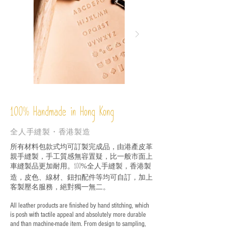
%
Handmade in Hong Kong
100
全人手縫製・香港製造
所有材料包款式均可訂製完成品，由港產皮革
親手縫製，手工質感無容置疑，比一般市面上
車縫製品更加耐用。
全人手縫製，香港製
100%
造，皮色、線材、鈕扣配件等均可自訂，加上
客製壓名服務，絕對獨一無二。
All leather products are finished by hand stitching, which
is posh with tactile appeal and absolutely more durable
and than machine-made item. From design to sampling,