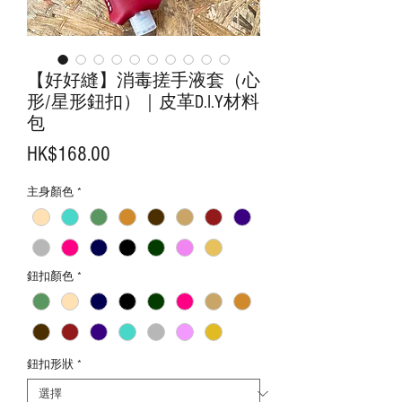
【好好縫】消毒搓手液套（心
形/星形鈕扣）｜皮革D.I.Y材料
包
價
HK$168.00
格
主身顏色
*
鈕扣顏色
*
鈕扣形狀
*