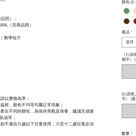
顏色 (2)
商品照）；
URAL（見商品照）
產品
*
法｜教學短片
選擇
（1) 
個字） (
(2) 
色請以實物為準；
字） (選
、蟲斑、顏色不均等均屬正常現象；
等產生不同的變化，為保持美觀及保養，建議完成後
鼠油等；
，恕不適合六歲以下兒童使用；六至十二歲兒童必須
數量
*