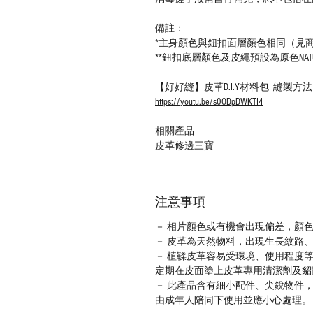
備註：
*主身顏色與鈕扣面層顏色相同（見
**鈕扣底層顏色及皮繩預設為原色NAT
【好好縫】皮革D.I.Y材料包 縫製方
https://youtu.be/s0ODpDWKTI4
相關產品
皮革修邊三寶
注意事項
－ 相片顏色或有機會出現偏差，顏
－ 皮革為天然物料，出現生長紋路
－ 植鞣皮革容易受環境、使用程度
定期在皮面塗上皮革專用清潔劑及貂
－ 此產品含有細小配件、尖銳物件
由成年人陪同下使用並應小心處理。