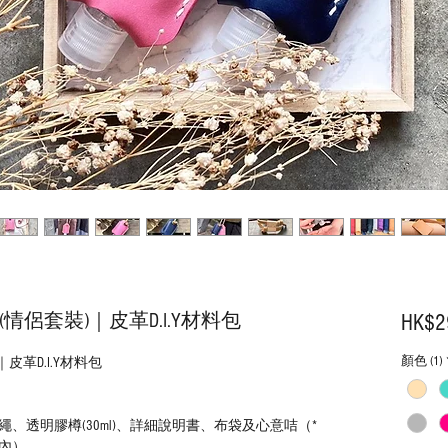
侶套裝)｜皮革D.I.Y材料包
HK$2
顏色 (1)
皮革D.I.Y材料包
、透明膠樽(30ml)、詳細說明書、布袋及心意咭（*
內）