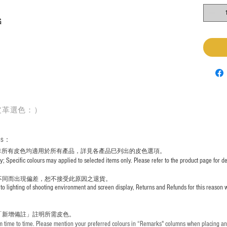
G
皮革選色：）
rs
：
非所有皮色均適用於所有產品，詳見各產品巳列出的皮色選項。
pecific colours may applied to selected items only. Please refer to the product page for det
不同而出現
偏差，恕不接受此原因之退貨。
to lighting of shooting environment and screen display, Returns and Refunds for this reason w
「新增備註」註明
所需皮色。
time to time. Please mention your preferred colours in “Remarks" columns when placing an