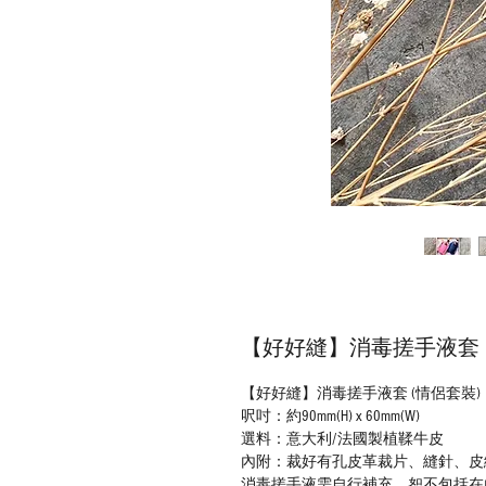
【好好縫】消毒搓手液套 (情
【好好縫】消毒搓手液套 (情侶套裝)｜
呎吋：約90mm(H) x 60mm(W)
選料：意大利/法國製植鞣牛皮
內附：裁好有孔皮革裁片、縫針、皮繩
消毒搓手液需自行補充，恕不包括在