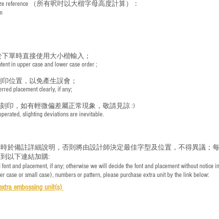
ize reference
（所有呎吋以大楷字母高度計算）：
m
於下單時直接使用大小楷輸入；
nt in upper case and lower case order ;
刻印位置，以免產生誤會；
red placement clearly, if any;
手刻印，如有輕微偏差屬正常現象，敬請見諒 :)
rated, slighting deviations are inevitable.
時於備註詳細說明，否則將由設計師決定最佳字型及位置，不得異議；每
到以下連結加購:
font and placement, if any; otherwise we will decide the font and placement without notice i
per case or small case), numbers or pattern, please purchase extra unit by the link below:
e
xtra embossing unit(s)