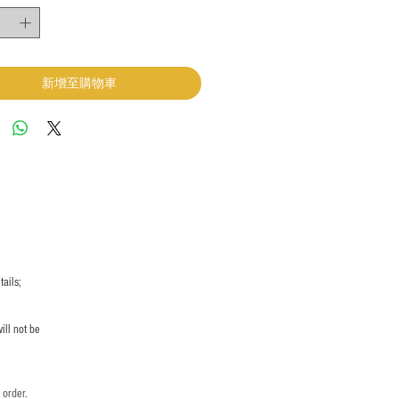
新增至購物車
ails;
ill not be
 order.