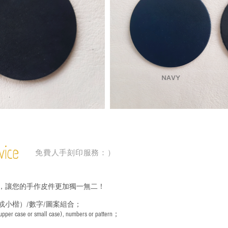
vice
免費人手刻印服務：）
，讓您的手作皮件更加獨一無二！
或小楷）/數字/圖案組合；
 (upper case or small case), numbers or pattern；