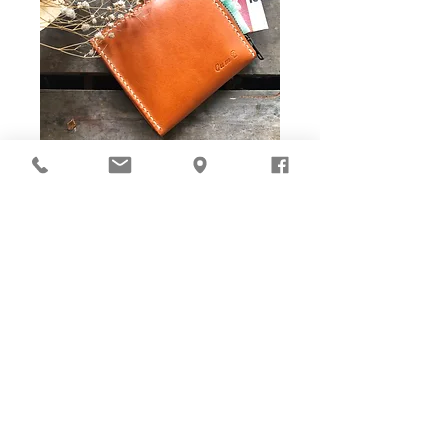
Ho-Ho-Sew DIY kit
裁好有孔立即縫：）