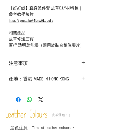
【好好縫】直身證件套 皮革D.I.Y材料包｜
參考教學短片
https://youtu.be/4DnxAEJEuFc
相關產品
皮革修邊三寶
百得 透明萬能膠（適用於黏合相位膠片）
注意事項
－ 相片顏色或有機會出現偏差，顏色請以
產地：香港 MADE IN HONG KONG
實物為準；
－ 皮革為天然物料，出現生長紋路、蟲
斑、顏色不均等均屬正常現象；
－ 植鞣皮革容易受環境、使用程度等產生
不同的變化，為保持美觀及保養，建議完
成後定期在皮面塗上皮革專用清潔劑及貂
Leather Colours
皮革選色：）
鼠油等；
－ 此產品含有細小配件、尖銳物件，恕不
選色
注意｜
Tips of leather colours
：
適合六歲以下兒童使用；六至十二歲兒童