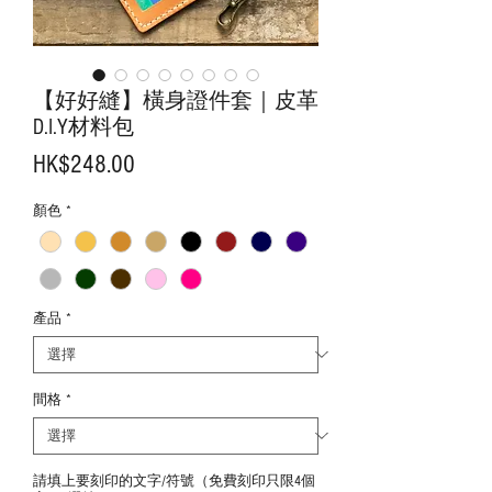
【好好縫】橫身證件套｜皮革
D.I.Y材料包
價
HK$248.00
格
顏色
*
產品
*
間格
*
請填上要刻印的文字/符號（免費刻印只限4個