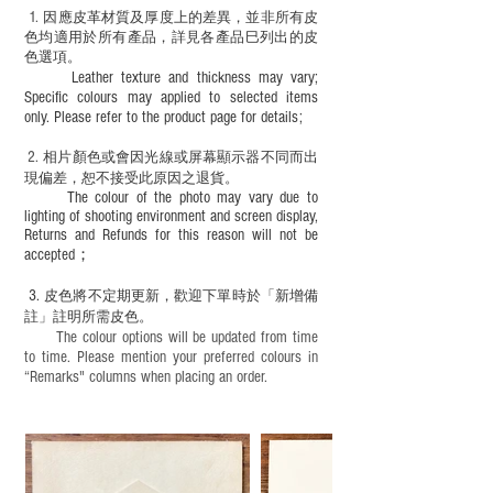
必須由成年人陪同下使用並應小心處理。
1
. ​
因應皮革材質及厚度上的差異，並非所有皮
色均適用於所有產品，詳見各產品巳列出的皮
色選項。
Leather texture and thickness may vary;
Specific colours may applied to selected items
only. Please refer to the product page for details;
2.
​
相片顏色或
會因光線或屏幕顯示器不同而出
現
偏差，恕不接受此原因之退貨。
The colour of the photo may vary due to
lighting of shooting environment and screen display,
Returns and Refunds for this reason will not be
accepted；
3.
皮色將不定期更新，歡迎下單時於「新增備
註」註明
所需皮色。
The colour options will be updated from time
to time. Please mention your preferred colours in
“Remarks" columns when placing an order.