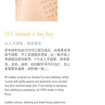
%
Handmade in Hong Kong
100
全人手縫製・香港製造
所有材料包款式均可訂製完成品，由港產皮革
親手縫製，手工質感無容置疑，比一般市面上
車縫製品更加耐用。
全人手縫製，香港製
100%
造，皮色、線材、鈕扣配件等均可自訂，加上
客製壓名服務，絕對獨一無二。
All leather products are finished by hand stitching, which
is posh with tactile appeal and absolutely more durable
and than machine-made item. From design to sampling,
from stitching to packaging, all 100% made in Hong
Kong.
Leather colours, stitching and metal fixing options are