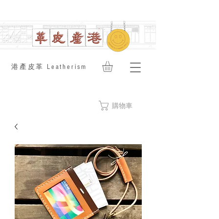
​港產皮革 Leatherism
購物車