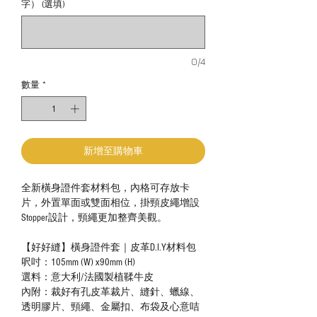
字） (選填)
0/4
數量
*
新增至購物車
全新橫身證件套材料包，內格可存放卡
片，外置單面或雙面相位，掛頸皮繩增設
Stopper設計，頸繩更加整齊美觀。
【好好縫】橫身證件套｜皮革D.I.Y材料包
呎吋：105mm (W) x90mm (H)
選料：意大利/法國製植鞣牛皮
內附：裁好有孔皮革裁片、縫針、蠟線、
透明膠片、頸繩、金屬扣、布袋及心意咭