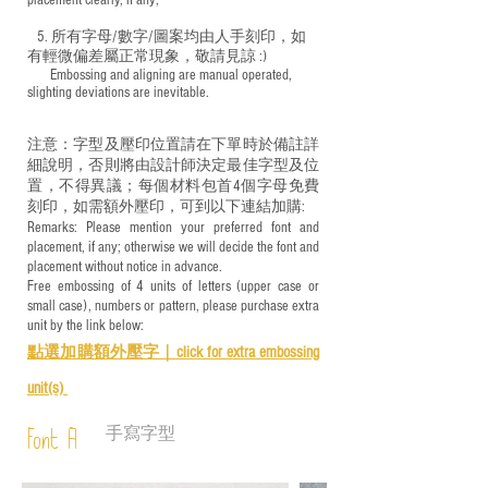
placement clearly, if any;
5. 所有字母/數字/圖案均由人手刻印，如
有輕微偏差屬正常現象，敬請見諒 :)
​ Embossing and aligning are manual operated,
slighting deviations are inevitable.
注意：字型及壓印位置請在下單時於備註詳
細說明，否則將由設計師決定最佳字型及位
置，不得異議；每個材料包首4個字母免費
刻印，如需額外壓印，可到以下連結加購:
Remarks: Please mention your preferred font and
placement, if any; otherwise we will decide the font and
placement without notice in advance.
Free embossing of 4 units of letters (upper case or
small case), numbers or pattern, please purchase extra
unit by the link below:
點選加購額外壓字｜
click for e
xtra embossing
unit(s)
手寫字型
Font A