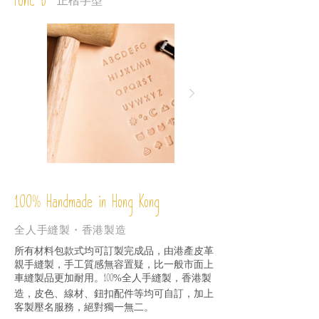
Font D
正楷字型
%
Handmade in Hong Kong
100
全人手縫製・香港製造
所有材料包款式均可訂製完成品，由港產皮革
親手縫製，手工質感無容置疑，比一般市面上
車縫製品更加耐用。
全人手縫製，香港製
100%
造，皮色、線材、鈕扣配件等均可自訂，加上
客製壓名服務，絕對獨一無二。