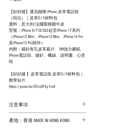
【好好縫】通花鐵閘 iPhone 皮革電話殼
（咭位）｜皮革D.I.Y材料包
選料：意大利/法國製植鞣牛皮
型號：iPhone 6/7/8/SE2起至iPhone 17系列
（iPhone12 Mini、iPhone13 Mini、iPhone14 Pro
及iPhone15 Pro除外）
內附：裁好有孔皮革裁片、3M強力膠紙、
iPhone電話殻、縫針、蠟線、說明書、心意
咭
【好好縫 】皮革電話殼 皮革D.I.Y材料包｜
教學短片
https://youtu.be/02ruOF4y1m4
注意事項
－ 相片顏色或有機會出現偏差，顏色請以
產地：香港 MADE IN HONG KONG
實物為準；
－ 皮革為天然物料，出現生長紋路、蟲