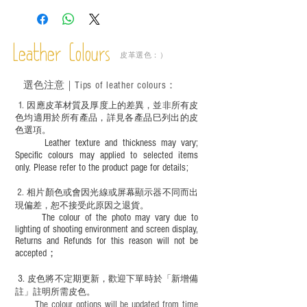
斑、顏色不均等均屬正常現象；
－ 植鞣皮革容易受環境、使用程度等產生
不同的變化，為保持美觀及保養，建議完
成後定期在皮面塗上皮革專用清潔劑及貂
Leather Colours
皮革選色：）
鼠油等；
－ 此產品含有細小配件、尖銳物件，恕不
選色
注意｜
Tips of leather colours
：
適合六歲以下兒童使用；六至十二歲兒童
必須由成年人陪同下使用並應小心處理。
1
. ​
因應皮革材質及厚度上的差異，並非所有皮
色均適用於所有產品，詳見各產品巳列出的皮
色選項。
Leather texture and thickness may vary;
Specific colours may applied to selected items
only. Please refer to the product page for details;
2.
​
相片顏色或
會因光線或屏幕顯示器不同而出
現
偏差，恕不接受此原因之退貨。
The colour of the photo may vary due to
lighting of shooting environment and screen display,
Returns and Refunds for this reason will not be
accepted；
3.
皮色將不定期更新，歡迎下單時於「新增備
註」註明
所需皮色。
The colour options will be updated from time