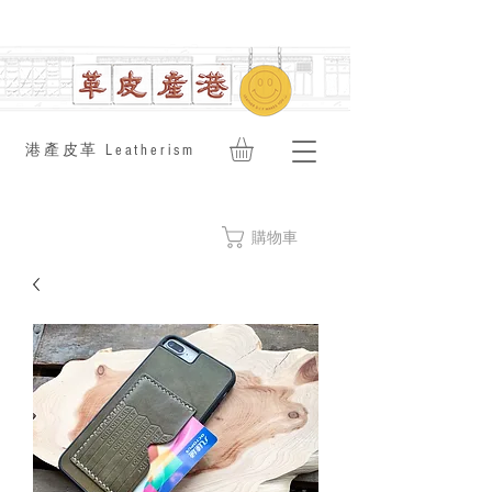
​港產皮革 Leatherism
購物車