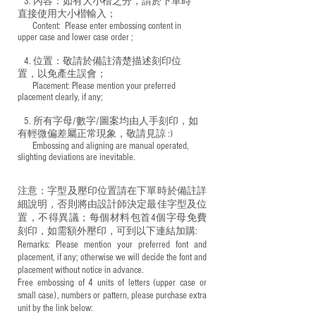
3. 內容：如有大小楷之分，請於下單時
直接使用大小楷輸入；
​ Content: Please enter embossing content in
upper case and lower case order ;
4. 位置：敬請於備註清楚描述刻印位
置，以免產生誤會；
​ Placement: Please mention your preferred
placement clearly, if any;
5. 所有字母/數字/圖案均由人手刻印，如
有輕微偏差屬正常現象，敬請見諒 :)
​ Embossing and aligning are manual operated,
slighting deviations are inevitable.
注意：字型及壓印位置請在下單時於備註詳
細說明，否則將由設計師決定最佳字型及位
置，不得異議；每個材料包首4個字母免費
刻印，如需額外壓印，可到以下連結加購:
Remarks: Please mention your preferred font and
placement, if any; otherwise we will decide the font and
placement without notice in advance.
Free embossing of 4 units of letters (upper case or
small case), numbers or pattern, please purchase extra
unit by the link below: