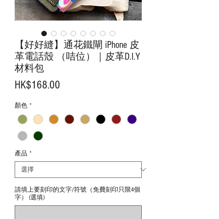
【好好縫】通花鐵閘 iPhone 皮
革電話殼 （咭位）｜皮革D.I.Y
材料包
價
HK$168.00
格
顏色
*
產品
*
請填上要刻印的文字/符號（免費刻印只限4個
字） (選填)