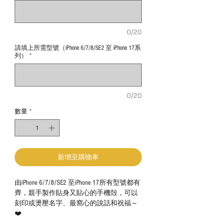
0/20
請填上所需型號（iPhone 6/7/8/SE2 至 iPhone 17系
列）
*
0/20
數量
*
新增至購物車
由iPhone 6/7/8/SE2 至iPhone 17所有型號都有
齊，親手製作貼身又貼心的手機殻，可以
刻印或燙壓名字、最窩心的說話和祝福～
❤️