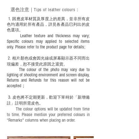
－ 此產品含有細小配件、尖銳物件，恕不
選色
注意｜
Tips of leather colours
：
適合六歲以下兒童使用；六至十二歲兒童
必須由成年人陪同下使用並應小心處理。
1
. ​
因應皮革材質及厚度上的差異，並非所有皮
色均適用於所有產品，詳見各產品巳列出的皮
色選項。
Leather texture and thickness may vary;
Specific colours may applied to selected items
only. Please refer to the product page for details;
2.
​
相片顏色或
會因光線或屏幕顯示器不同而出
現
偏差，恕不接受此原因之退貨。
The colour of the photo may vary due to
lighting of shooting environment and screen display,
Returns and Refunds for this reason will not be
accepted；
3.
皮色將不定期更新，歡迎下單時於「新增備
註」註明
所需皮色。
The colour options will be updated from time
to time. Please mention your preferred colours in
“Remarks" columns when placing an order.