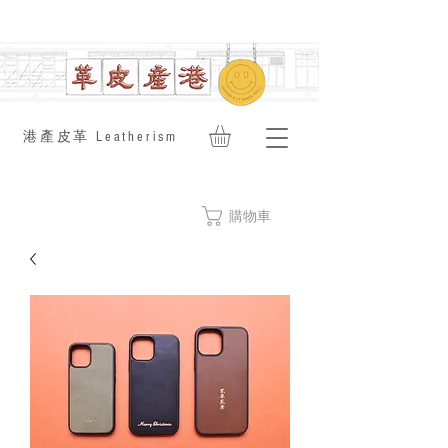
​港產皮革 Leatherism
購物車