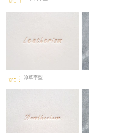
Font A
潦草字型
Font B