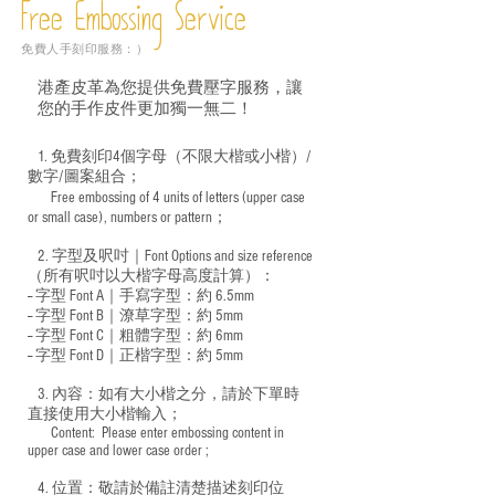
Free Embossing
Service
免費人手刻印服務：）
港產皮革為您提供免費壓字服務，讓
您的手作皮件更加獨一無二！
1. 免費刻印4個字母（不限大楷或小楷）/
數字/圖案組合；
Free embossing of 4 units of letters (upper case
​
or small case), numbers or pattern；
2. 字型及呎吋｜
Font Options and size reference
（所有呎吋以大楷字母高度計算）：
-- 字型 Font A｜手寫字型：約 6.5mm
-- 字型 Font B｜潦草字型：
約 5mm
-- 字型 Font C｜粗體字型：約 6mm
-- 字型 Font D｜正楷字型：
約 5mm
3. 內容：如有大小楷之分，請於下單時
直接使用大小楷輸入；
​ Content: Please enter embossing content in
upper case and lower case order ;
4. 位置：敬請於備註清楚描述刻印位