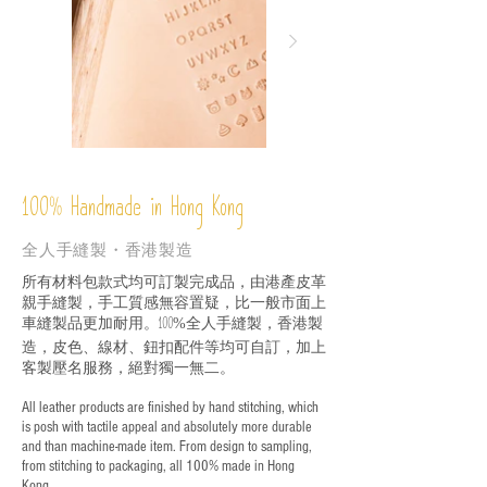
%
Handmade in Hong Kong
100
全人手縫製・香港製造
所有材料包款式均可訂製完成品，由港產皮革
親手縫製，手工質感無容置疑，比一般市面上
車縫製品更加耐用。
全人手縫製，香港製
100%
造，皮色、線材、鈕扣配件等均可自訂，加上
客製壓名服務，絕對獨一無二。
All leather products are finished by hand stitching, which
is posh with tactile appeal and absolutely more durable
and than machine-made item. From design to sampling,
from stitching to packaging, all 100% made in Hong
Kong.