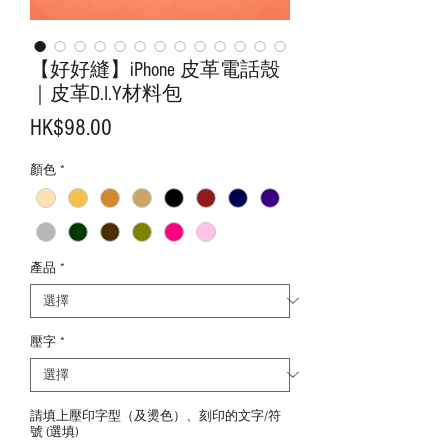
【好好縫】iPhone 皮革電話殼
｜皮革D.I.Y材料包
價
HK$98.00
格
顏色
*
產品
*
壓字
*
請填上壓印字型（及燙色）、刻印的文字/符
號 (選填)