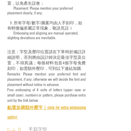
置，以免產生誤會；
​ Placement: Please mention your preferred
placement clearly, if any;
5. 所有字母/數字/圖案均由人手刻印，如
有輕微偏差屬正常現象，敬請見諒 :)
​ Embossing and aligning are manual operated,
slighting deviations are inevitable.
注意：字型及壓印位置請在下單時於備註詳
細說明，否則將由設計師決定最佳字型及位
置，不得異議；每個材料包首4個字母免費
刻印，如需額外壓印，可到以下連結加購:
Remarks: Please mention your preferred font and
placement, if any; otherwise we will decide the font and
placement without notice in advance.
Free embossing of 4 units of letters (upper case or
small case), numbers or pattern, please purchase extra
unit by the link below:
點選加購額外壓字｜
click for e
xtra embossing
unit(s)
手寫字型