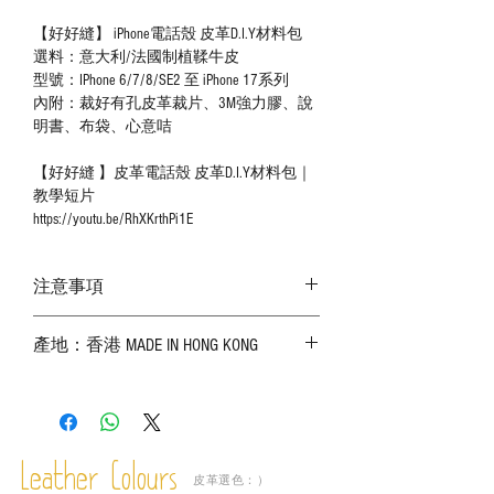
【好好縫】 iPhone電話殼 皮革D.I.Y材料包
選料：意大利/法國制植鞣牛皮
型號：IPhone 6/7/8/SE2 至 iPhone 17系列
內附：裁好有孔皮革裁片、3M強力膠、說
明書、布袋、心意咭
【好好縫 】皮革電話殼 皮革D.I.Y材料包｜
教學短片
https://youtu.be/RhXKrthPi1E
注意事項
－ 相片顏色或有機會出現偏差，顏色請以
產地：香港 MADE IN HONG KONG
實物為準；
－ 皮革為天然物料，出現生長紋路、蟲
斑、顏色不均等均屬正常現象；
－ 植鞣皮革容易受環境、使用程度等產生
不同的變化，為保持美觀及保養，建議完
成後定期在皮面塗上皮革專用清潔劑及貂
Leather Colours
皮革選色：）
鼠油等；