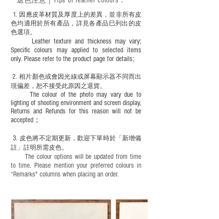
選色
注意｜
Tips of leather colours
：
適合六歲以下兒童使用；六至十二歲兒童
必須由成年人陪同下使用並應小心處理。
1
. ​
因應皮革材質及厚度上的差異，並非所有皮
色均適用於所有產品，詳見各產品巳列出的皮
色選項。
Leather texture and thickness may vary;
Specific colours may applied to selected items
only. Please refer to the product page for details;
2.
​
相片顏色或
會因光線或屏幕顯示器不同而出
現
偏差，恕不接受此原因之退貨。
The colour of the photo may vary due to
lighting of shooting environment and screen display,
Returns and Refunds for this reason will not be
accepted；
3.
皮色將不定期更新，歡迎下單時於「新增備
註」註明
所需皮色。
The colour options will be updated from time
to time. Please mention your preferred colours in
“Remarks" columns when placing an order.