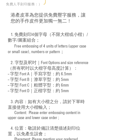
免費人手刻印服務：）
港產皮革為您提供免費壓字服務，讓
您的手作皮件更加獨一無二！
1. 免費刻印4個字母（不限大楷或小楷）/
數字/圖案組合；
Free embossing of 4 units of letters (upper case
​
or small case), numbers or pattern；
2. 字型及呎吋｜
Font Options and size reference
（所有呎吋以大楷字母高度計算）：
-- 字型 Font A｜手寫字型：約 6.5mm
-- 字型 Font B｜潦草字型：
約 5mm
-- 字型 Font C｜粗體字型：約 6mm
-- 字型 Font D｜正楷字型：
約 5mm
3. 內容：如有大小楷之分，請於下單時
直接使用大小楷輸入；
​ Content: Please enter embossing content in
upper case and lower case order ;
4. 位置：敬請於備註清楚描述刻印位
置，以免產生誤會；
​ Placement: Please mention your preferred