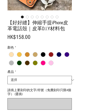
【好好縫】伸縮手提iPhone皮
革電話殼｜皮革D.I.Y材料包
價
HK$158.00
格
顏色
*
產品
*
請填上要刻印的文字/符號（免費刻印只限4個
字） (選填)