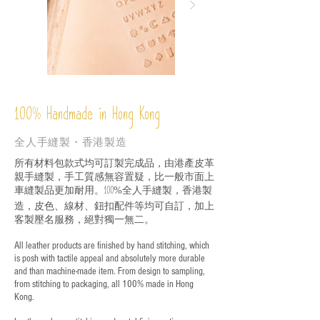
%
Handmade in Hong Kong
100
全人手縫製・香港製造
所有材料包款式均可訂製完成品，由港產皮革
親手縫製，手工質感無容置疑，比一般市面上
車縫製品更加耐用。
全人手縫製，香港製
100%
造，皮色、線材、鈕扣配件等均可自訂，加上
客製壓名服務，絕對獨一無二。
All leather products are finished by hand stitching, which
is posh with tactile appeal and absolutely more durable
and than machine-made item. From design to sampling,
from stitching to packaging, all 100% made in Hong
Kong.