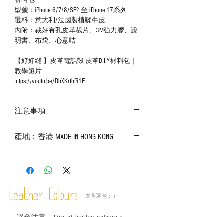
材料包
型號：iPhone 6/7/8/SE2 至 iPhone 17系列
選料：意大利/法國製植鞣牛皮
內附：裁好有孔皮革裁片、3M強力膠、說
明書、布袋、心意咭
【好好縫 】皮革電話殼 皮革D.I.Y材料包｜
教學短片
https://youtu.be/RhXKrthPi1E
注意事項
－ 相片顏色或有機會出現偏差，顏色請以
產地：香港 MADE IN HONG KONG
實物為準；
－ 皮革為天然物料，出現生長紋路、蟲
斑、顏色不均等均屬正常現象；
－ 植鞣皮革容易受環境、使用程度等產生
不同的變化，為保持美觀及保養，建議完
成後定期在皮面塗上皮革專用清潔劑及貂
Leather Colours
皮革選色：）
鼠油等；
－ 此產品含有細小配件、尖銳物件，恕不