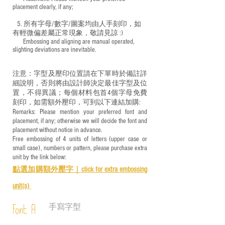
placement clearly, if any;
5. 所有字母/數字/圖案均由人手刻印，如
有輕微偏差屬正常現象，敬請見諒 :)
​ Embossing and aligning are manual operated,
slighting deviations are inevitable.
注意：字型及壓印位置請在下單時於備註詳
細說明，否則將由設計師決定最佳字型及位
置，不得異議；每個材料包首4個字母免費
刻印，如需額外壓印，可到以下連結加購:
Remarks: Please mention your preferred font and
placement, if any; otherwise we will decide the font and
placement without notice in advance.
Free embossing of 4 units of letters (upper case or
small case), numbers or pattern, please purchase extra
unit by the link below:
點選加購額外壓字｜
click for e
xtra embossing
unit(s)
手寫字型
Font A