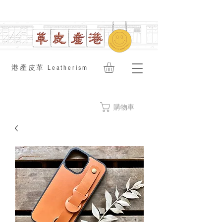
​港產皮革 Leatherism
購物車