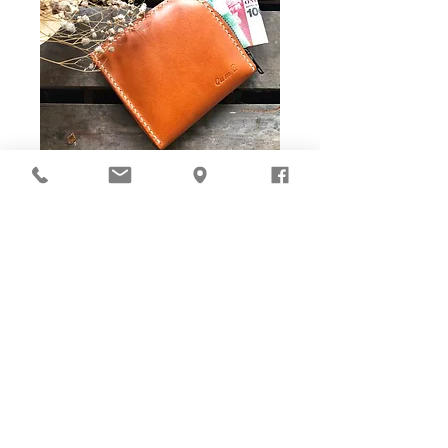
Ho-Ho-Sew DIY kit