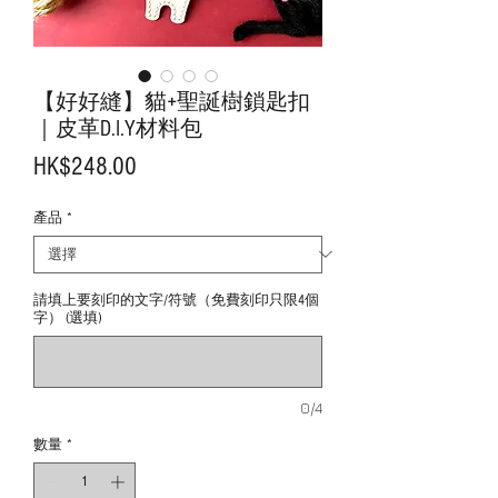
【好好縫】貓+聖誕樹鎖匙扣
｜皮革D.I.Y材料包
價
HK$248.00
格
產品
*
請填上要刻印的文字/符號（免費刻印只限4個
字） (選填)
0/4
數量
*