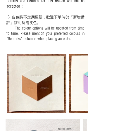
Returns and Refunds for this reason will not be
accepted；
3.
皮色將不定期更新，歡迎下單時於「新增備
註」註明
所需皮色。
The colour options will be updated from time
to time. Please mention your preferred colours in
“Remarks" columns when placing an order.