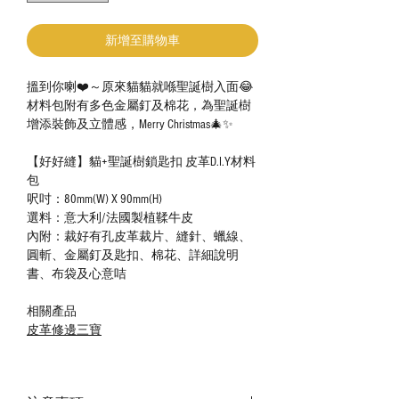
新增至購物車
搵到你喇❤️～原來貓貓就喺聖誕樹入面😂
材料包附有多色金屬釘及棉花，為聖誕樹
增添裝飾及立體感，Merry Christmas🎄✨
【好好縫】貓+聖誕樹鎖匙扣 皮革D.I.Y材料
包
呎吋：80mm(W) X 90mm(H)
選料：意大利/法國製植鞣牛皮
內附：裁好有孔皮革裁片、縫針、蠟線、
圓斬、金屬釘及匙扣、棉花、詳細說明
書、布袋及心意咭
相關產品
皮革修邊三寶