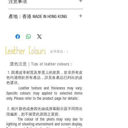
注意事項
－ 相片顏色或有機會出現偏差，顏色請以
產地：香港 MADE IN HONG KONG
實物為準；
－ 皮革為天然物料，出現生長紋路、蟲
斑、顏色不均等均屬正常現象；
－ 植鞣皮革容易受環境、使用程度等產生
不同的變化，為保持美觀及保養，建議完
成後定期在皮面塗上皮革專用清潔劑及貂
Leather Colours
皮革選色：）
鼠油等；
－ 此產品含有細小配件、尖銳物件，恕不
選色
注意｜
Tips of leather colours
：
適合六歲以下兒童使用；六至十二歲兒童
必須由成年人陪同下使用並應小心處理。
1
. ​
因應皮革材質及厚度上的差異，並非所有皮
色均適用於所有產品，詳見各產品巳列出的皮
色選項。
Leather texture and thickness may vary;
Specific colours may applied to selected items
only. Please refer to the product page for details;
2.
​
相片顏色或
會因光線或屏幕顯示器不同而出
現
偏差，恕不接受此原因之退貨。
The colour of the photo may vary due to
lighting of shooting environment and screen display,