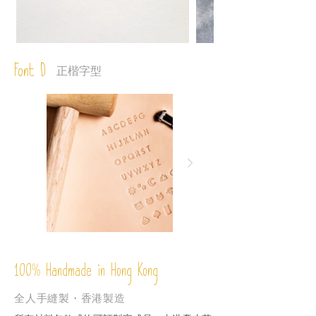
Font D
正楷字型
%
Handmade in Hong Kong
100
全人手縫製・香港製造