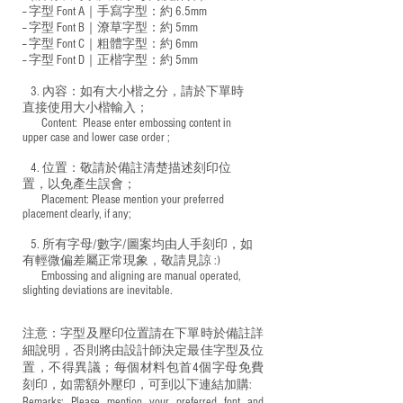
-- 字型 Font A｜手寫字型：約 6.5mm
-- 字型 Font B｜潦草字型：
約 5mm
-- 字型 Font C｜粗體字型：約 6mm
-- 字型 Font D｜正楷字型：
約 5mm
3. 內容：如有大小楷之分，請於下單時
直接使用大小楷輸入；
​ Content: Please enter embossing content in
upper case and lower case order ;
4. 位置：敬請於備註清楚描述刻印位
置，以免產生誤會；
​ Placement: Please mention your preferred
placement clearly, if any;
5. 所有字母/數字/圖案均由人手刻印，如
有輕微偏差屬正常現象，敬請見諒 :)
​ Embossing and aligning are manual operated,
slighting deviations are inevitable.
注意：字型及壓印位置請在下單時於備註詳
細說明，否則將由設計師決定最佳字型及位
置，不得異議；每個材料包首4個字母免費
刻印，如需額外壓印，可到以下連結加購:
Remarks: Please mention your preferred font and