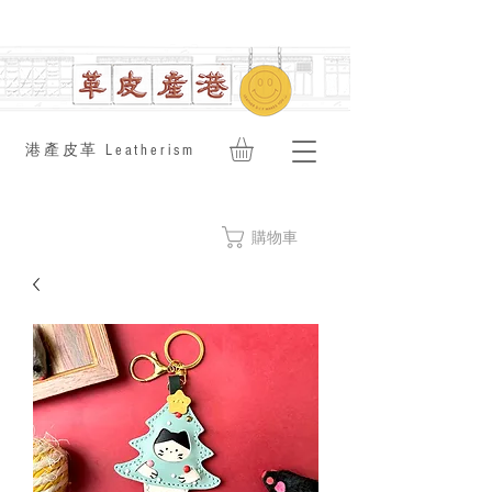
​港產皮革 Leatherism
購物車