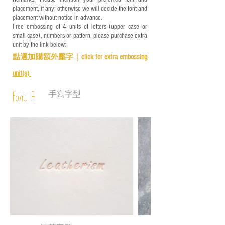
placement, if any; otherwise we will decide the font and
placement without notice in advance.
Free embossing of 4 units of letters (upper case or
small case), numbers or pattern, please purchase extra
unit by the link below:
點選加購額外壓字｜
click for e
xtra embossing
unit(s)
手寫字型
Font A