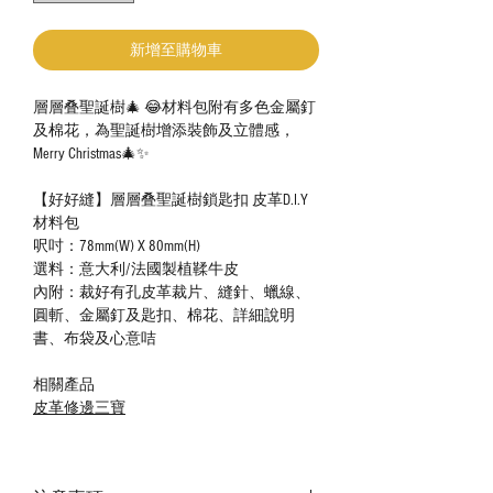
新增至購物車
層層叠聖誕樹🎄 😂材料包附有多色金屬釘
及棉花，為聖誕樹增添裝飾及立體感，
Merry Christmas🎄✨
【好好縫】層層叠聖誕樹鎖匙扣 皮革D.I.Y
材料包
呎吋：78mm(W) X 80mm(H)
選料：意大利/法國製植鞣牛皮
內附：裁好有孔皮革裁片、縫針、蠟線、
圓斬、金屬釘及匙扣、棉花、詳細說明
書、布袋及心意咭
相關產品
皮革修邊三寶