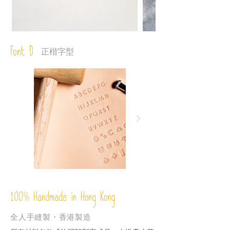
Font D
正楷字型
%
Handmade in Hong Kong
100
全人手縫製・香港製造