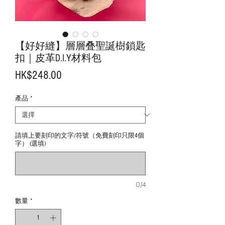
【好好縫】層層叠聖誕樹鎖匙
扣｜皮革D.I.Y材料包
價
HK$248.00
格
產品
*
請填上要刻印的文字/符號（免費刻印只限4個
字） (選填)
0/4
數量
*