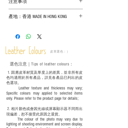
注意事項
－ 相片顏色或有機會出現偏差，顏色請以
產地：香港 MADE IN HONG KONG
實物為準；
－ 皮革為天然物料，出現生長紋路、蟲
斑、顏色不均等均屬正常現象；
－ 植鞣皮革容易受環境、使用程度等產生
不同的變化，為保持美觀及保養，建議完
成後定期在皮面塗上皮革專用清潔劑及貂
Leather Colours
皮革選色：）
鼠油等；
－ 此產品含有細小配件、尖銳物件，恕不
選色
注意｜
Tips of leather colours
：
適合六歲以下兒童使用；六至十二歲兒童
必須由成年人陪同下使用並應小心處理。
1
. ​
因應皮革材質及厚度上的差異，並非所有皮
色均適用於所有產品，詳見各產品巳列出的皮
色選項。
Leather texture and thickness may vary;
Specific colours may applied to selected items
only. Please refer to the product page for details;
2.
​
相片顏色或
會因光線或屏幕顯示器不同而出
現
偏差，恕不接受此原因之退貨。
The colour of the photo may vary due to
lighting of shooting environment and screen display,