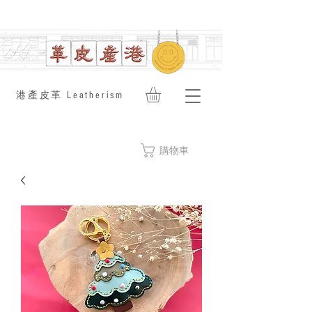
​港產皮革 Leatherism
購物車