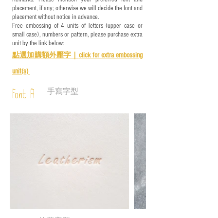
placement, if any; otherwise we will decide the font and
placement without notice in advance.
Free embossing of 4 units of letters (upper case or
small case), numbers or pattern, please purchase extra
unit by the link below:
點選加購額外壓字｜
click for e
xtra embossing
unit(s)
手寫字型
Font A