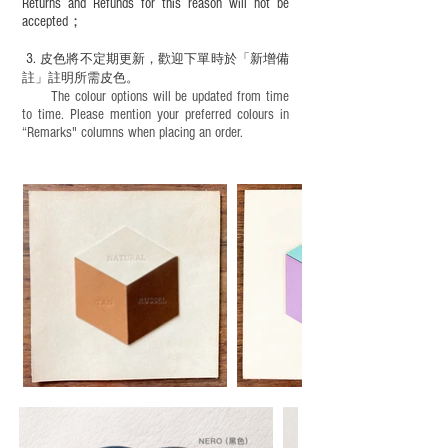
Returns and Refunds for this reason will not be
accepted；
3.
皮色將不定期更新，歡迎下單時於「新增備
註」註明
所需皮色。
The colour options will be updated from time
to time. Please mention your preferred colours in
“Remarks" columns when placing an order.