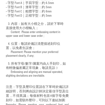
-- 字型 Font A｜手寫字型：約 6.5mm
-- 字型 Font B｜潦草字型：
約 5mm
-- 字型 Font C｜粗體字型：約 6mm
-- 字型 Font D｜正楷字型：
約 5mm
3. 內容：如有大小楷之分，請於下單時
直接使用大小楷輸入；
​ Content: Please enter embossing content in
upper case and lower case order ;
4. 位置：敬請於備註清楚描述刻印位
置，以免產生誤會；
​ Placement: Please mention your preferred
placement clearly, if any;
5. 所有字母/數字/圖案均由人手刻印，如
有輕微偏差屬正常現象，敬請見諒 :)
​ Embossing and aligning are manual operated,
slighting deviations are inevitable.
注意：字型及壓印位置請在下單時於備註詳
細說明，否則將由設計師決定最佳字型及位
置，不得異議；每個材料包首4個字母免費
刻印，如需額外壓印，可到以下連結加購:
Remarks: Please mention your preferred font and