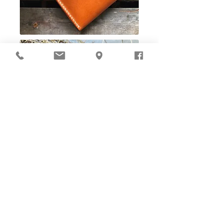
Ho-Ho-Sew DIY kit
裁好有孔立即縫：）
所有皮革材料巳剪裁好合適呎吋，為您精心開好
縫孔，內附針線及所需配件，方便客人縫製完