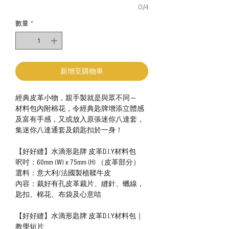
0/4
數量
*
新增至購物車
經典皮革小物，親手製就是與眾不同～
材料包內附棉花，令經典匙牌增添立體感
及富有手感，又或放入原張迷你八達套，
集迷你八達通套及鎖匙扣於一身！
【好好縫】水滴形匙牌 皮革D.I.Y材料包
呎吋：60mm (W) x 75mm (H) （皮革部分）
選料：意大利/法國製植鞣牛皮
內容：裁好有孔皮革裁片、縫針、蠟線，
匙扣、棉花、布袋及心意咭
【好好縫】水滴形匙牌 皮革D.I.Y材料包｜
教學短片