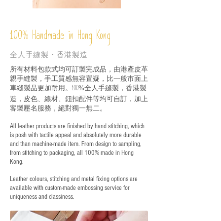
%
Handmade in Hong Kong
100
全人手縫製・香港製造
所有材料包款式均可訂製完成品，由港產皮革
親手縫製，手工質感無容置疑，比一般市面上
車縫製品更加耐用。
全人手縫製，香港製
100%
造，皮色、線材、鈕扣配件等均可自訂，加上
客製壓名服務，絕對獨一無二。
All leather products are finished by hand stitching, which
is posh with tactile appeal and absolutely more durable
and than machine-made item. From design to sampling,
from stitching to packaging, all 100% made in Hong
Kong.
Leather colours, stitching and metal fixing options are
available with custom-made embossing service for
uniqueness and classiness.