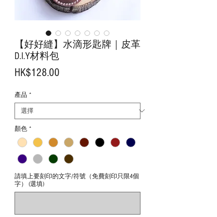
【好好縫】水滴形匙牌｜皮革
D.I.Y材料包
價
HK$128.00
格
產品
*
顏色
*
請填上要刻印的文字/符號（免費刻印只限4個
字） (選填)