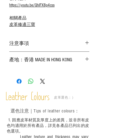
https://youtu.be/QhIFX8p4css
相關產品
皮革修邊三寶
注意事項
－ 相片顏色或有機會出現偏差，顏色請以
產地：香港 MADE IN HONG KONG
實物為準；
－ 皮革為天然物料，出現生長紋路、蟲
斑、顏色不均等均屬正常現象；
－ 植鞣皮革容易受環境、使用程度等產生
不同的變化，為保持美觀及保養，建議完
成後定期在皮面塗上皮革專用清潔劑及貂
Leather Colours
皮革選色：）
鼠油等；
－ 此產品含有細小配件、尖銳物件，恕不
選色
注意｜
Tips of leather colours
：
適合六歲以下兒童使用；六至十二歲兒童
必須由成年人陪同下使用並應小心處理。
1
. ​
因應皮革材質及厚度上的差異，並非所有皮
色均適用於所有產品，詳見各產品巳列出的皮
色選項。
Leather texture and thickness may vary;