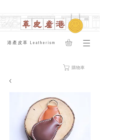
​港產皮革 Leatherism
購物車