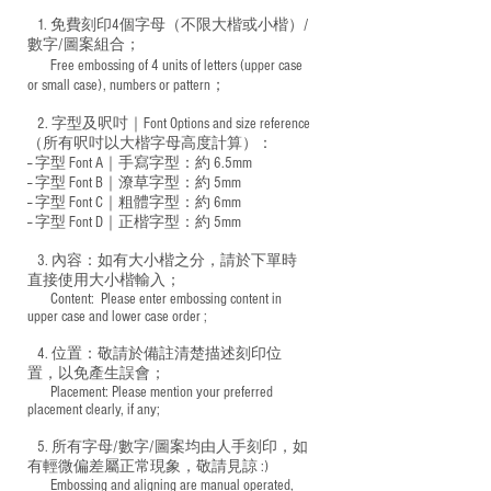
1. 免費刻印4個字母（不限大楷或小楷）/
數字/圖案組合；
Free embossing of 4 units of letters (upper case
​
or small case), numbers or pattern；
2. 字型及呎吋｜
Font Options and size reference
（所有呎吋以大楷字母高度計算）：
-- 字型 Font A｜手寫字型：約 6.5mm
-- 字型 Font B｜潦草字型：
約 5mm
-- 字型 Font C｜粗體字型：約 6mm
-- 字型 Font D｜正楷字型：
約 5mm
3. 內容：如有大小楷之分，請於下單時
直接使用大小楷輸入；
​ Content: Please enter embossing content in
upper case and lower case order ;
4. 位置：敬請於備註清楚描述刻印位
置，以免產生誤會；
​ Placement: Please mention your preferred
placement clearly, if any;
5. 所有字母/數字/圖案均由人手刻印，如
有輕微偏差屬正常現象，敬請見諒 :)
​ Embossing and aligning are manual operated,