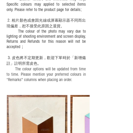
Specific colours may applied to selected items
only. Please refer to the product page for details;
2.
​
相片顏色或
會因光線或屏幕顯示器不同而出
現
偏差，恕不接受此原因之退貨。
The colour of the photo may vary due to
lighting of shooting environment and screen display,
Returns and Refunds for this reason will not be
accepted；
3.
皮色將不定期更新，歡迎下單時於「新增備
註」註明
所需皮色。
The colour options will be updated from time
to time. Please mention your preferred colours in
“Remarks" columns when placing an order.