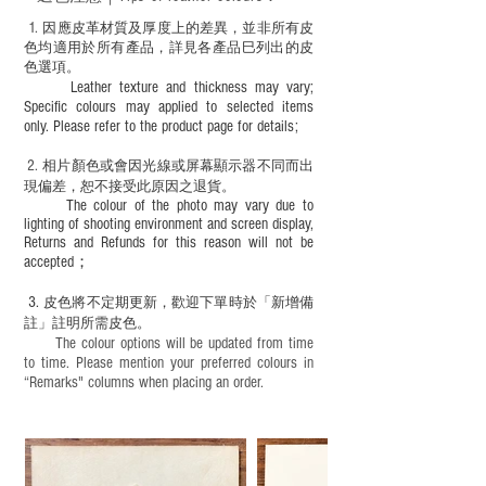
適合六歲以下兒童使用；六至十二歲兒童
必須由成年人陪同下使用並應小心處理。
1
. ​
因應皮革材質及厚度上的差異，並非所有皮
色均適用於所有產品，詳見各產品巳列出的皮
色選項。
Leather texture and thickness may vary;
Specific colours may applied to selected items
only. Please refer to the product page for details;
2.
​
相片顏色或
會因光線或屏幕顯示器不同而出
現
偏差，恕不接受此原因之退貨。
The colour of the photo may vary due to
lighting of shooting environment and screen display,
Returns and Refunds for this reason will not be
accepted；
3.
皮色將不定期更新，歡迎下單時於「新增備
註」註明
所需皮色。
The colour options will be updated from time
to time. Please mention your preferred colours in
“Remarks" columns when placing an order.