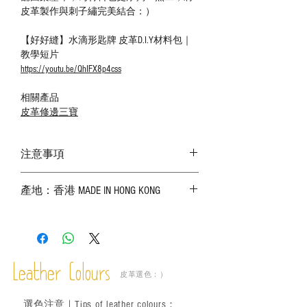
皮革製作與刺子繡完美結合：）
【好好縫】水滴形匙牌 皮革D.I.Y材料包｜
教學短片
https://youtu.be/QhIFX8p4css
相關產品
皮革修邊三寶
注意事項
－ 相片顏色或有機會出現偏差，顏色請以
產地：香港 MADE IN HONG KONG
實物為準；
－ 皮革為天然物料，出現生長紋路、蟲
斑、顏色不均等均屬正常現象；
－ 植鞣皮革容易受環境、使用程度等產生
不同的變化，為保持美觀及保養，建議完
成後定期在皮面塗上皮革專用清潔劑及貂
Leather Colours
皮革選色：）
鼠油等；
－ 此產品含有細小配件、尖銳物件，恕不
選色
注意｜
Tips of leather colours
：