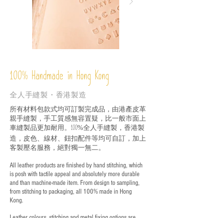
%
Handmade in Hong Kong
100
全人手縫製・香港製造
所有材料包款式均可訂製完成品，由港產皮革
親手縫製，手工質感無容置疑，比一般市面上
車縫製品更加耐用。
全人手縫製，香港製
100%
造，皮色、線材、鈕扣配件等均可自訂，加上
客製壓名服務，絕對獨一無二。
All leather products are finished by hand stitching, which
is posh with tactile appeal and absolutely more durable
and than machine-made item. From design to sampling,
from stitching to packaging, all 100% made in Hong
Kong.
Leather colours, stitching and metal fixing options are