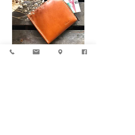
Ho-Ho-Sew DIY kit