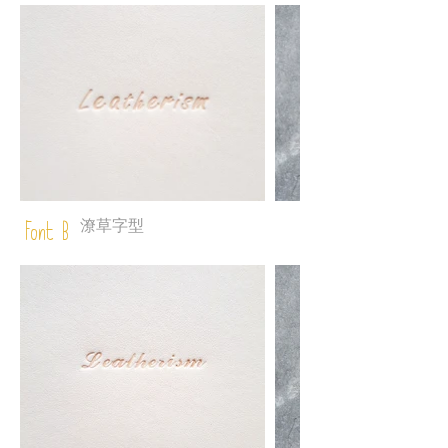
潦草字型
Font B