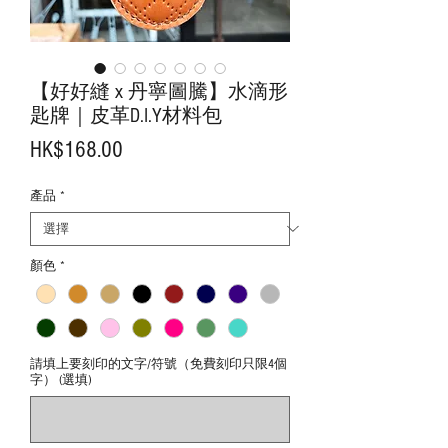
【好好縫 x 丹寧圖騰】水滴形
匙牌｜皮革D.I.Y材料包
價
HK$168.00
格
產品
*
顏色
*
請填上要刻印的文字/符號（免費刻印只限4個
字） (選填)