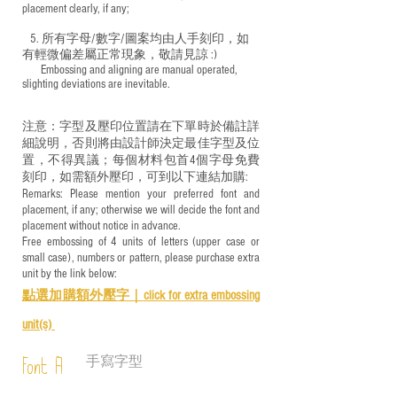
placement clearly, if any;
5. 所有字母/數字/圖案均由人手刻印，如
有輕微偏差屬正常現象，敬請見諒 :)
​ Embossing and aligning are manual operated,
slighting deviations are inevitable.
注意：字型及壓印位置請在下單時於備註詳
細說明，否則將由設計師決定最佳字型及位
置，不得異議；每個材料包首4個字母免費
刻印，如需額外壓印，可到以下連結加購:
Remarks: Please mention your preferred font and
placement, if any; otherwise we will decide the font and
placement without notice in advance.
Free embossing of 4 units of letters (upper case or
small case), numbers or pattern, please purchase extra
unit by the link below:
點選加購額外壓字｜
click for e
xtra embossing
unit(s)
手寫字型
Font A