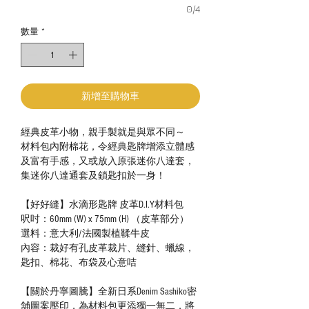
0/4
數量
*
新增至購物車
經典皮革小物，親手製就是與眾不同～
材料包內附棉花，令經典匙牌增添立體感
及富有手感，又或放入原張迷你八達套，
集迷你八達通套及鎖匙扣於一身！
【好好縫】水滴形匙牌 皮革D.I.Y材料包
呎吋：60mm (W) x 75mm (H) （皮革部分）
選料：意大利/法國製植鞣牛皮
內容：裁好有孔皮革裁片、縫針、蠟線，
匙扣、棉花、布袋及心意咭
【關於丹寧圖騰】全新日系Denim Sashiko密
舖圖案壓印，為材料包更添獨一無二，將