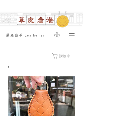
​港產皮革 Leatherism
購物車