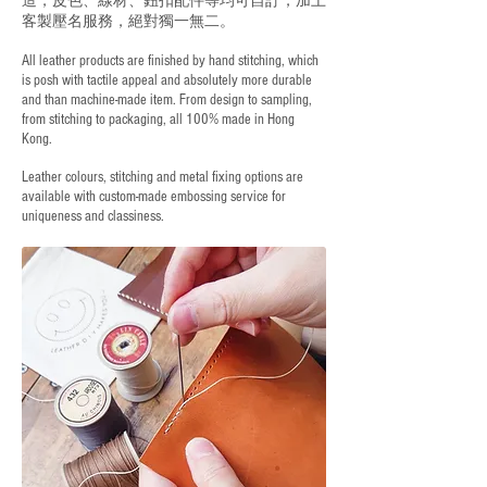
客製壓名服務，絕對獨一無二。
All leather products are finished by hand stitching, which
is posh with tactile appeal and absolutely more durable
and than machine-made item. From design to sampling,
from stitching to packaging, all 100% made in Hong
Kong.
Leather colours, stitching and metal fixing options are
available with custom-made embossing service for
uniqueness and classiness.