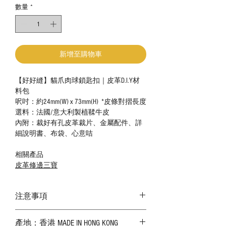
數量
*
新增至購物車
【好好縫】貓爪肉球鎖匙扣｜皮革D.I.Y材
料包
呎吋：約24mm(W) x 73mm(H) *皮條對摺長度
選料：法國/意大利製植鞣牛皮
內附：裁好有孔皮革裁片、金屬配件、詳
細說明書、布袋、心意咭
相關產品
皮革修邊三寶
注意事項
－ 相片顏色或有機會出現偏差，顏色請以
產地：香港 MADE IN HONG KONG
實物為準；