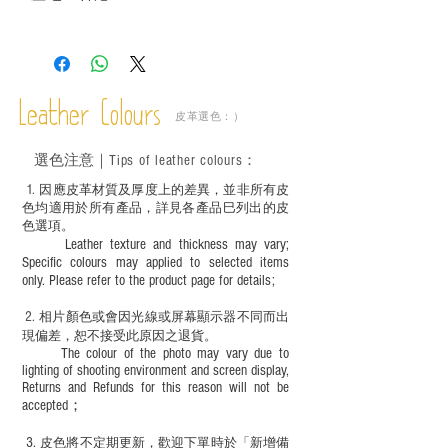
－ 皮革為天然物料，出現生長紋路、蟲
斑、顏色不均等均屬正常現象；
－ 植鞣皮革容易受環境、使用程度等產生
不同的變化，為保持美觀及保養，建議完
成後定期在皮面塗上皮革專用清潔劑及貂
Leather Colours
皮革選色：）
鼠油等；
－ 此產品含有細小配件、尖銳物件，恕不
選色
注意｜
Tips of leather colours
：
適合六歲以下兒童使用；六至十二歲兒童
必須由成年人陪同下使用並應小心處理。
1
. ​
因應皮革材質及厚度上的差異，並非所有皮
色均適用於所有產品，詳見各產品巳列出的皮
色選項。
Leather texture and thickness may vary;
Specific colours may applied to selected items
only. Please refer to the product page for details;
2.
​
相片顏色或
會因光線或屏幕顯示器不同而出
現
偏差，恕不接受此原因之退貨。
The colour of the photo may vary due to
lighting of shooting environment and screen display,
Returns and Refunds for this reason will not be
accepted；
3.
皮色將不定期更新，歡迎下單時於「新增備