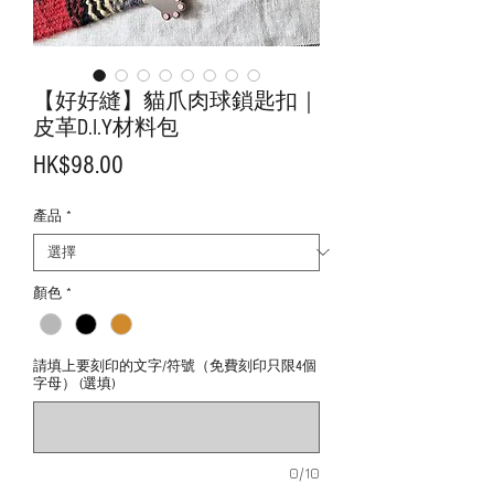
【好好縫】貓爪肉球鎖匙扣｜
皮革D.I.Y材料包
價
HK$98.00
格
產品
*
顏色
*
請填上要刻印的文字/符號（免費刻印只限4個
字母） (選填)
0/10