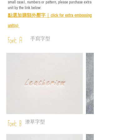
small case), numbers or pattern, please purchase extra
unit by the link below:
點選加購額外壓字｜
click for e
xtra embossing
unit(s)
手寫字型
Font A
潦草字型
Font B