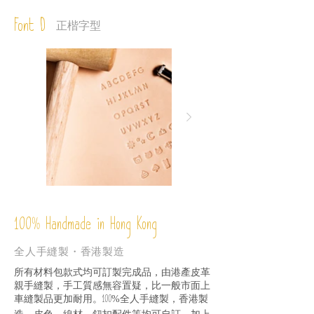
Font D
正楷字型
%
Handmade in Hong Kong
100
全人手縫製・香港製造
所有材料包款式均可訂製完成品，由港產皮革
親手縫製，手工質感無容置疑，比一般市面上
車縫製品更加耐用。
全人手縫製，香港製
100%
造，皮色、線材、鈕扣配件等均可自訂，加上