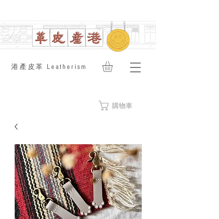
​港產皮革 Leatherism
購物車