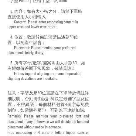
-- 字型 Font D｜正楷字型：
約 5mm
3. 內容：如有大小楷之分，請於下單時
直接使用大小楷輸入；
​ Content: Please enter embossing content in
upper case and lower case order ;
4. 位置：敬請於備註清楚描述刻印位
置，以免產生誤會；
​ Placement: Please mention your preferred
placement clearly, if any;
5. 所有字母/數字/圖案均由人手刻印，如
有輕微偏差屬正常現象，敬請見諒 :)
​ Embossing and aligning are manual operated,
slighting deviations are inevitable.
注意：字型及壓印位置請在下單時於備註詳
細說明，否則將由設計師決定最佳字型及位
置，不得異議；每個材料包首4個字母免費
刻印，如需額外壓印，可到以下連結加購:
Remarks: Please mention your preferred font and
placement, if any; otherwise we will decide the font and
placement without notice in advance.
Free embossing of 4 units of letters (upper case or