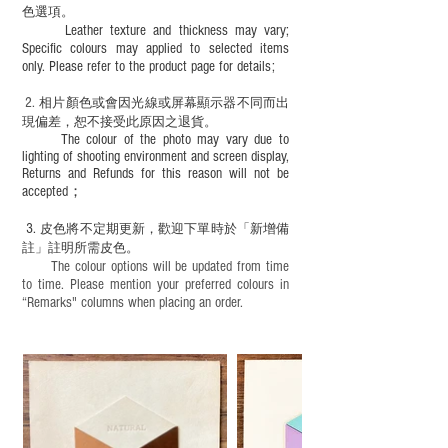
色選項。
Leather texture and thickness may vary;
Specific colours may applied to selected items
only. Please refer to the product page for details;
2.
​
相片顏色或
會因光線或屏幕顯示器不同而出
現
偏差，恕不接受此原因之退貨。
The colour of the photo may vary due to
lighting of shooting environment and screen display,
Returns and Refunds for this reason will not be
accepted；
3.
皮色將不定期更新，歡迎下單時於「新增備
註」註明
所需皮色。
The colour options will be updated from time
to time. Please mention your preferred colours in
“Remarks" columns when placing an order.