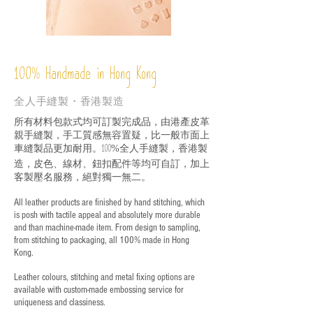
%
Handmade in Hong Kong
100
全人手縫製・香港製造
所有材料包款式均可訂製完成品，由港產皮革
親手縫製，手工質感無容置疑，比一般市面上
車縫製品更加耐用。
全人手縫製，香港製
100%
造，皮色、線材、鈕扣配件等均可自訂，加上
客製壓名服務，絕對獨一無二。
All leather products are finished by hand stitching, which
is posh with tactile appeal and absolutely more durable
and than machine-made item. From design to sampling,
from stitching to packaging, all 100% made in Hong
Kong.
Leather colours, stitching and metal fixing options are
available with custom-made embossing service for
uniqueness and classiness.