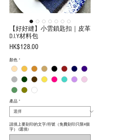
【好好縫】小雲鎖匙扣｜皮革
D.I.Y材料包
價
HK$128.00
格
顏色
*
產品
*
請填上要刻印的文字/符號（免費刻印只限4個
字） (選填)