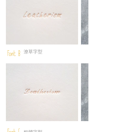
潦草字型
Font B