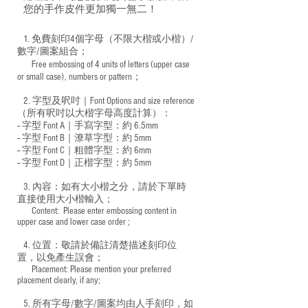
您的手作皮件更加獨一無二！
1. 免費刻印4個字母（不限大楷或小楷）/
數字/圖案組合；
Free embossing of 4 units of letters (upper case
​
or small case), numbers or pattern；
2. 字型及呎吋｜
Font Options and size reference
（所有呎吋以大楷字母高度計算）：
-- 字型 Font A｜手寫字型：約 6.5mm
-- 字型 Font B｜潦草字型：
約 5mm
-- 字型 Font C｜粗體字型：約 6mm
-- 字型 Font D｜正楷字型：
約 5mm
3. 內容：如有大小楷之分，請於下單時
直接使用大小楷輸入；
​ Content: Please enter embossing content in
upper case and lower case order ;
4. 位置：敬請於備註清楚描述刻印位
置，以免產生誤會；
​ Placement: Please mention your preferred
placement clearly, if any;
5. 所有字母/數字/圖案均由人手刻印，如