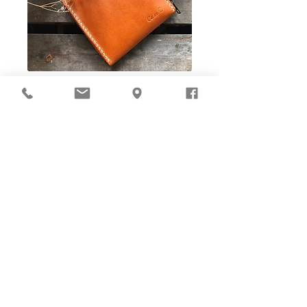
Ho-Ho-Sew DIY kit
裁好有孔立即縫：）