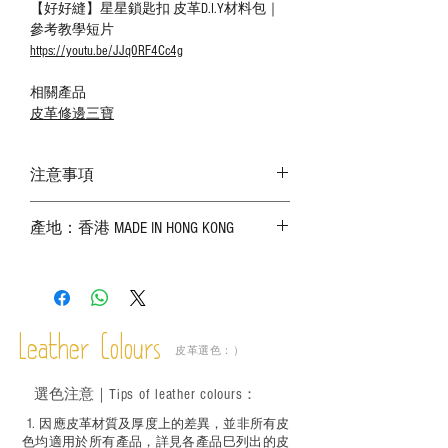
【好好縫】星星鎖匙扣 皮革D.I.Y材料包｜
參考教學短片
https://youtu.be/JJq0RF4Cc4g
相關產品
皮革修邊三寶
注意事項
－ 相片顏色或有機會出現偏差，顏色請以
產地：香港 MADE IN HONG KONG
實物為準；
－ 皮革為天然物料，出現生長紋路、蟲
斑、顏色不均等均屬正常現象；
－ 植鞣皮革容易受環境、使用程度等產生
不同的變化，為保持美觀及保養，建議完
成後定期在皮面塗上皮革專用清潔劑及貂
Leather Colours
皮革選色：）
鼠油等；
－ 此產品含有細小配件、尖銳物件，恕不
選色
注意｜
Tips of leather colours
：
適合六歲以下兒童使用；六至十二歲兒童
必須由成年人陪同下使用並應小心處理。
1
. ​
因應皮革材質及厚度上的差異，並非所有皮
色均適用於所有產品，詳見各產品巳列出的皮