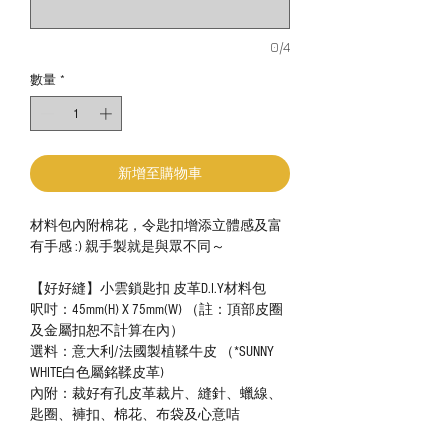
0/4
數量
*
新增至購物車
材料包內附棉花，令匙扣增添立體感及富
有手感 :) 親手製就是與眾不同～
【好好縫】小雲鎖匙扣 皮革D.I.Y材料包
呎吋：45mm(H) X 75mm(W) （註：頂部皮圈
及金屬扣恕不計算在內）
選料：意大利/法國製植鞣牛皮 （*SUNNY
WHITE白色屬銘鞣皮革)
內附：裁好有孔皮革裁片、縫針、蠟線、
匙圈、褲扣、棉花、布袋及心意咭