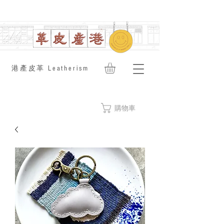
​港產皮革 Leatherism
購物車