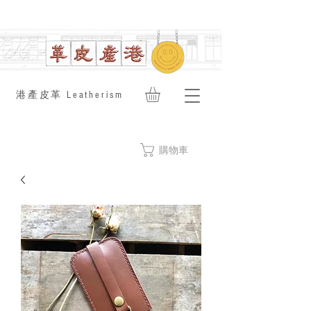
​港產皮革 Leatherism
購物車