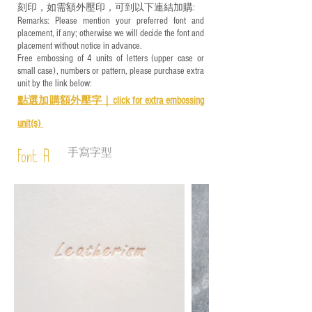
刻印，如需額外壓印，可到以下連結加購:
Remarks: Please mention your preferred font and
placement, if any; otherwise we will decide the font and
placement without notice in advance.
Free embossing of 4 units of letters (upper case or
small case), numbers or pattern, please purchase extra
unit by the link below:
點選加購額外壓字｜
click for e
xtra embossing
unit(s)
手寫字型
Font A