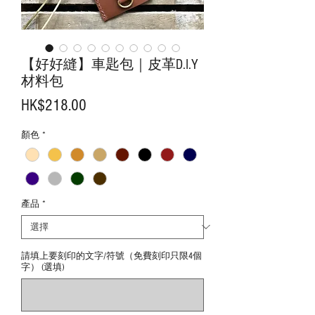
【好好縫】車匙包｜皮革D.I.Y
材料包
價
HK$218.00
格
顏色
*
產品
*
請填上要刻印的文字/符號（免費刻印只限4個
字） (選填)