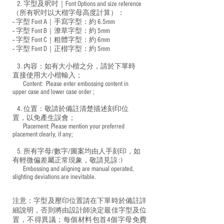
2. 字型及呎吋｜
Font Options and size reference
（所有呎吋以大楷字母高度計算）：
-- 字型 Font A｜手寫字型：約 6.5mm
-- 字型 Font B｜潦草字型：
約 5mm
-- 字型 Font C｜粗體字型：約 6mm
-- 字型 Font D｜正楷字型：
約 5mm
3. 內容：如有大小楷之分，請於下單時
直接使用大小楷輸入；
​ Content: Please enter embossing content in
upper case and lower case order ;
4. 位置：敬請於備註清楚描述刻印位
置，以免產生誤會；
​ Placement: Please mention your preferred
placement clearly, if any;
5. 所有字母/數字/圖案均由人手刻印，如
有輕微偏差屬正常現象，敬請見諒 :)
​ Embossing and aligning are manual operated,
slighting deviations are inevitable.
注意：字型及壓印位置請在下單時於備註詳
細說明，否則將由設計師決定最佳字型及位
置，不得異議；每個材料包首4個字母免費