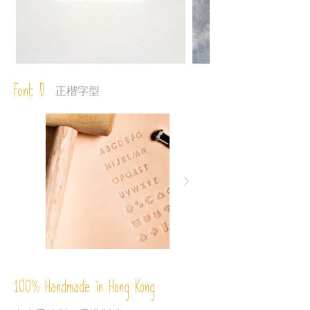
Font D
正楷字型
%
Handmade in Hong Kong
100