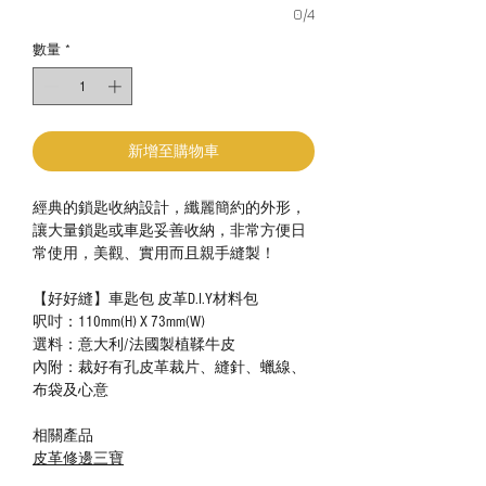
0/4
數量
*
新增至購物車
經典的鎖匙收納設計，纖麗簡約的外形，
讓大量鎖匙或車匙妥善收納，非常方便日
常使用，美觀、實用而且親手縫製！
【好好縫】車匙包 皮革D.I.Y材料包
呎吋：110mm(H) X 73mm(W)
選料：意大利/法國製植鞣牛皮
內附：裁好有孔皮革裁片、縫針、蠟線、
布袋及心意
相關產品
皮革修邊三寶