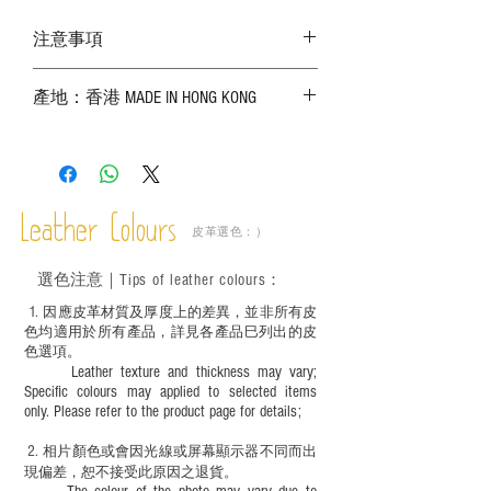
注意事項
－ 相片顏色或有機會出現偏差，顏色請以
產地：香港 MADE IN HONG KONG
實物為準；
－ 皮革為天然物料，出現生長紋路、蟲
斑、顏色不均等均屬正常現象；
－ 植鞣皮革容易受環境、使用程度等產生
不同的變化，為保持美觀及保養，建議完
成後定期在皮面塗上皮革專用清潔劑及貂
Leather Colours
皮革選色：）
鼠油等；
－ 此產品含有細小配件、尖銳物件，恕不
選色
注意｜
Tips of leather colours
：
適合六歲以下兒童使用；六至十二歲兒童
必須由成年人陪同下使用並應小心處理。
1
. ​
因應皮革材質及厚度上的差異，並非所有皮
色均適用於所有產品，詳見各產品巳列出的皮
色選項。
Leather texture and thickness may vary;
Specific colours may applied to selected items
only. Please refer to the product page for details;
2.
​
相片顏色或
會因光線或屏幕顯示器不同而出
現
偏差，恕不接受此原因之退貨。