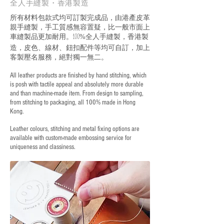
全人手縫製・香港製造
所有材料包款式均可訂製完成品，由港產皮革
親手縫製，手工質感無容置疑，比一般市面上
車縫製品更加耐用。
全人手縫製，香港製
100%
造，皮色、線材、鈕扣配件等均可自訂，加上
客製壓名服務，絕對獨一無二。
All leather products are finished by hand stitching, which
is posh with tactile appeal and absolutely more durable
and than machine-made item. From design to sampling,
from stitching to packaging, all 100% made in Hong
Kong.
Leather colours, stitching and metal fixing options are
available with custom-made embossing service for
uniqueness and classiness.