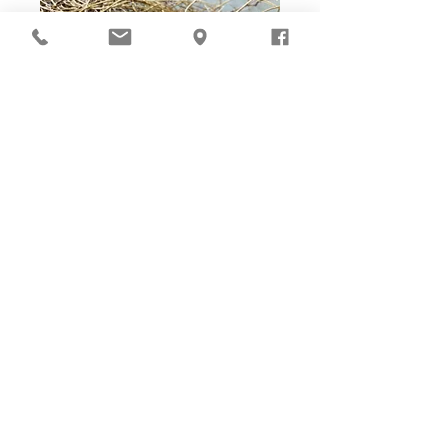
Ho-Ho-Sew DIY kit
裁好有孔立即縫：）
所有皮革材料巳剪裁好合適呎吋，為您精心開好
縫孔，內附針線及所需配件，方便客人縫製完
成，安坐家中DIY獨一無二的皮革製品。法斬縫
孔設計，按製品為您調較最合適縫孔角度，輕鬆
達致專業縫線效果！加上獨家「交叉孔」縫孔設
計（適用於部分款式），讓兩面縫線同時斜向美
觀！