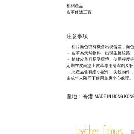
相關產品
皮革修邊三寶
注意事項
－ 相片顏色或有機會出現偏差，顏
－ 皮革為天然物料，出現生長紋路
－ 植鞣皮革容易受環境、使用程度
定期在皮面塗上皮革專用清潔劑及貂
－ 此產品含有細小配件、尖銳物件
由成年人陪同下使用並應小心處理。
產地：香港 MADE IN HONG KON
Leather Colours