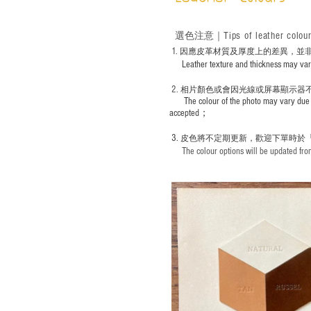
Tips of leather colou
選色
注意｜
1
. ​
因應皮革材質及厚度上的差異，並
Leather texture and thickness may vary; S
2.
​
相片顏色或
會因光線或屏幕顯示器
The colour of the photo may vary due 
accepted；
3.
皮色將不定期更新，歡迎下單時於
The colour options will be updated from 