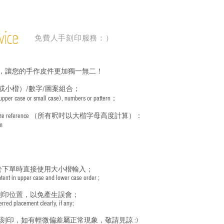
vice
免費人手刻印服務：）
，讓您的手作皮件更加獨一無二！
或小楷）/數字/圖案組合；
 (upper case or small case), numbers or pattern；
ize reference
（所有呎吋以大楷字母高度計算）：
m
於下單時直接使用大小楷輸入；
nt in upper case and lower case order ;
刻印位置，以免產生誤會；
red placement clearly, if any;
手刻印，如有輕微偏差屬正常現象，敬請見諒 :)