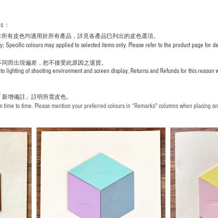
rs
：
非所有皮色均適用於所有產品，詳見各產品巳列出的皮色選項。
pecific colours may applied to selected items only. Please refer to the product page for det
不同而出現
偏差，恕不接受此原因之退貨。
to lighting of shooting environment and screen display, Returns and Refunds for this reason w
「新增備註」註明
所需皮色。
time to time. Please mention your preferred colours in “Remarks" columns when placing an