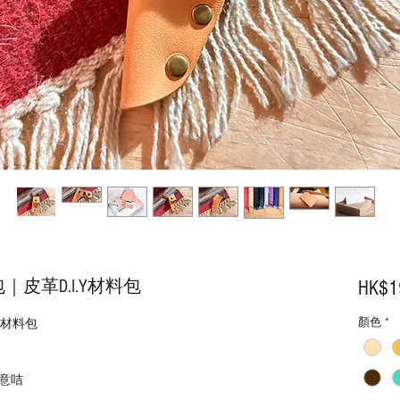
包｜皮革D.I.Y材料包
HK$1
顏色
*
.Y材料包
意咭