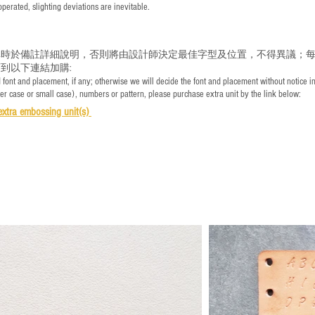
rated, slighting deviations are inevitable.
時於備註詳細說明，否則將由設計師決定最佳字型及位置，不得異議；每
到以下連結加購:
font and placement, if any; otherwise we will decide the font and placement without notice i
per case or small case), numbers or pattern, please purchase extra unit by the link below:
e
xtra embossing unit(s)