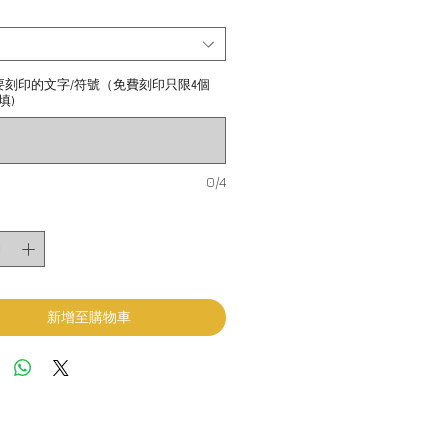
要刻印的文字/符號（免費刻印只限4個
填)
0/4
新增至購物車