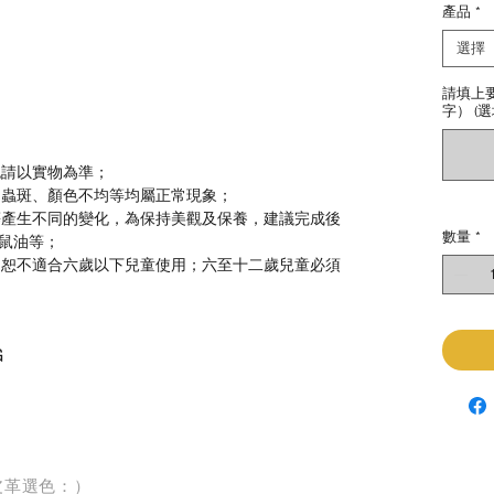
產品
*
選擇
請填上
字） (選
色請以實物為準；
、蟲斑、顏色不均等均屬正常現象；
等產生不同的變化，為保持美觀及保養，建議完成後
數量
*
鼠油等；
，恕不適合六歲以下兒童使用；六至十二歲兒童必須
G
皮革選色：）