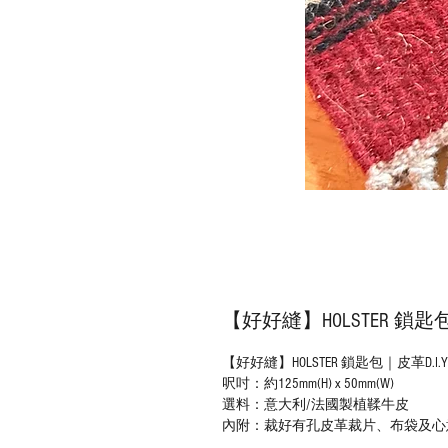
【好好縫】HOLSTER 鎖匙
【好好縫】HOLSTER 鎖匙包｜皮革D.I
呎吋：約125mm(H) x 50mm(W)
選料：意大利/法國製植鞣牛皮
內附：裁好有孔皮革裁片、布袋及心