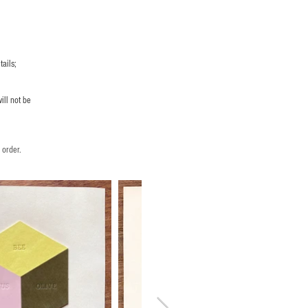
ails;
ill not be
 order.