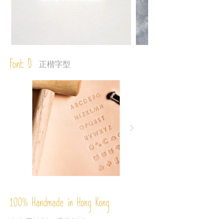
Font D
正楷字型
%
Handmade in Hong Kong
100