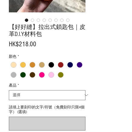
【好好縫】拉出式鎖匙包｜皮
革D.I.Y材料包
價
HK$218.00
格
顏色
*
產品
*
請填上要刻印的文字/符號（免費刻印只限4個
字） (選填)