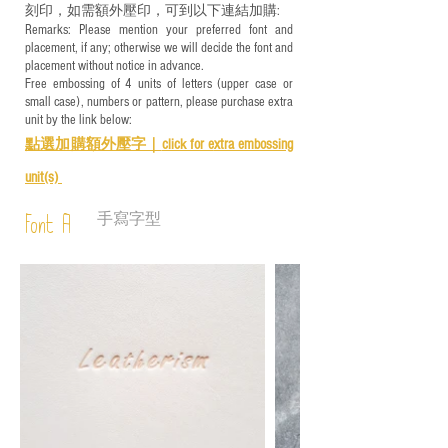
刻印，如需額外壓印，可到以下連結加購:
Remarks: Please mention your preferred font and
placement, if any; otherwise we will decide the font and
placement without notice in advance.
Free embossing of 4 units of letters (upper case or
small case), numbers or pattern, please purchase extra
unit by the link below:
點選加購額外壓字｜
click for e
xtra embossing
unit(s)
手寫字型
Font A