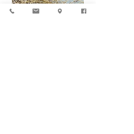
Ho-Ho-Sew DIY kit
裁好有孔立即縫：）
所有皮革材料巳剪裁好合適呎吋，為您精心開好
縫孔，內附針線及所需配件，方便客人縫製完
成，安坐家中DIY獨一無二的皮革製品。法斬縫
孔設計，按製品為您調較最合適縫孔角度，輕鬆
達致專業縫線效果！加上獨家「交叉孔」縫孔設
計（適用於部分款式），讓兩面縫線同時斜向美
觀！