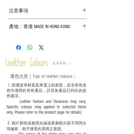
注意事項
－ 相片顏色或有機會出現偏差，顏色請以
產地：香港 MADE IN HONG KONG
實物為準；
－ 皮革為天然物料，出現生長紋路、蟲
斑、顏色不均等均屬正常現象；
－ 植鞣皮革容易受環境、使用程度等產生
不同的變化，為保持美觀及保養，建議完
成後定期在皮面塗上皮革專用清潔劑及貂
Leather Colours
皮革選色：）
鼠油等；
－ 此產品含有細小配件、尖銳物件，恕不
選色
注意｜
Tips of leather colours
：
適合六歲以下兒童使用；六至十二歲兒童
必須由成年人陪同下使用並應小心處理。
1
. ​
因應皮革材質及厚度上的差異，並非所有皮
色均適用於所有產品，詳見各產品巳列出的皮
色選項。
Leather texture and thickness may vary;
Specific colours may applied to selected items
only. Please refer to the product page for details;
2.
​
相片顏色或
會因光線或屏幕顯示器不同而出
現
偏差，恕不接受此原因之退貨。