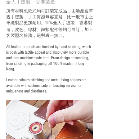
全人手縫製・香港製造
所有材料包款式均可訂製完成品，由港產皮革
親手縫製，手工質感無容置疑，比一般市面上
車縫製品更加耐用。
全人手縫製，香港製
100%
造，皮色、線材、鈕扣配件等均可自訂，加上
客製壓名服務，絕對獨一無二。
All leather products are finished by hand stitching, which
is posh with tactile appeal and absolutely more durable
and than machine-made item. From design to sampling,
from stitching to packaging, all 100% made in Hong
Kong.
Leather colours, stitching and metal fixing options are
available with custom-made embossing service for
uniqueness and classiness.