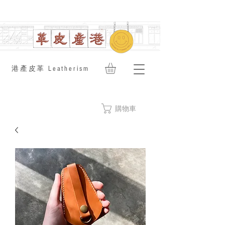
​港產皮革 Leatherism
購物車