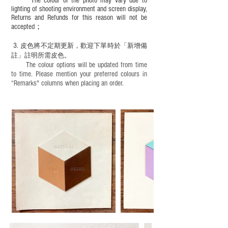
The colour of the photo may vary due to
lighting of shooting environment and screen display,
Returns and Refunds for this reason will not be
accepted；
3.
皮色將不定期更新，歡迎下單時於「新增備
註」註明
所需皮色。
The colour options will be updated from time
to time. Please mention your preferred colours in
“Remarks" columns when placing an order.