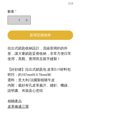
0/4
數量
*
新增至購物車
拉出式鎖匙收納設計，流線形簡約的外
形，讓大量鎖匙妥善收納，非常方便日常
使用，美觀、實用而且親手縫製！
【好好縫】拉出式鎖匙包 皮革D.I.Y材料包
呎吋：約107mm(H) X 76mm(W)
選料：意大利/法國製植鞣牛皮
內附：裁好有孔皮革裁片、縫針、蠟線、
說明書、布袋及心意咭
相關產品
皮革修邊三寶