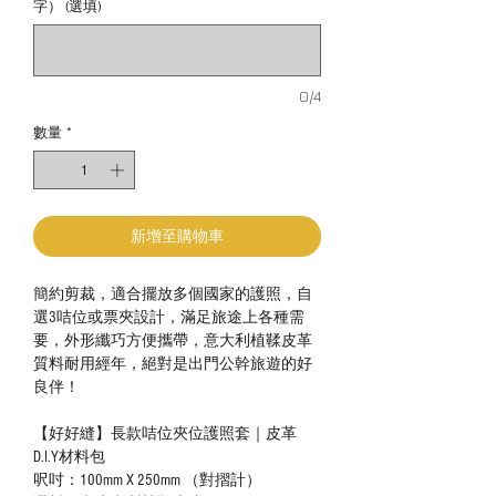
字） (選填)
0/4
數量
*
新增至購物車
簡約剪裁，適合擺放多個國家的護照，自
選3咭位或票夾設計，滿足旅途上各種需
要，外形纖巧方便攜帶，意大利植鞣皮革
質料耐用經年，絕對是出門公幹旅遊的好
良伴！
【好好縫】長款咭位夾位護照套｜皮革
D.I.Y材料包
呎吋：100mm X 250mm （對摺計）