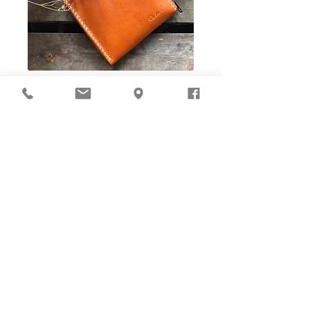
Ho-Ho-Sew DIY kit
裁好有孔立即縫：）
所有皮革材料巳剪裁好合適呎吋，為您精心開好