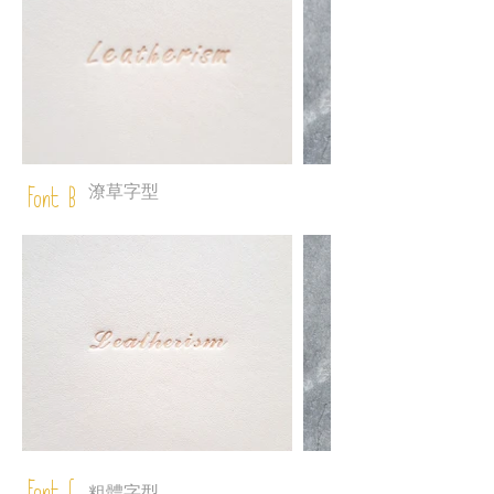
潦草字型
Font B
粗體字型