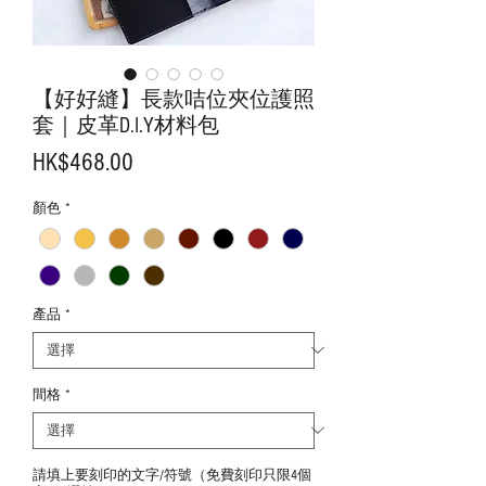
【好好縫】長款咭位夾位護照
套｜皮革D.I.Y材料包
價
HK$468.00
格
顏色
*
產品
*
間格
*
請填上要刻印的文字/符號（免費刻印只限4個