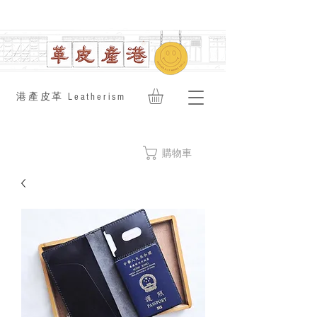
​港產皮革 Leatherism
購物車