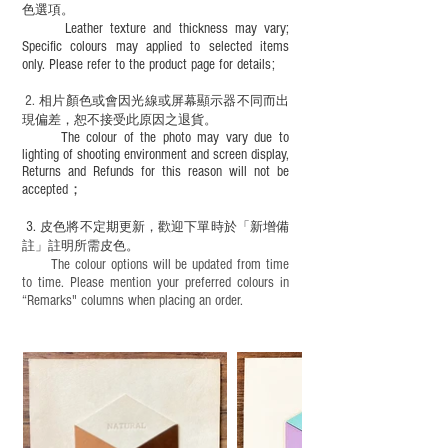
色選項。
Leather texture and thickness may vary;
Specific colours may applied to selected items
only. Please refer to the product page for details;
2.
​
相片顏色或
會因光線或屏幕顯示器不同而出
現
偏差，恕不接受此原因之退貨。
The colour of the photo may vary due to
lighting of shooting environment and screen display,
Returns and Refunds for this reason will not be
accepted；
3.
皮色將不定期更新，歡迎下單時於「新增備
註」註明
所需皮色。
The colour options will be updated from time
to time. Please mention your preferred colours in
“Remarks" columns when placing an order.