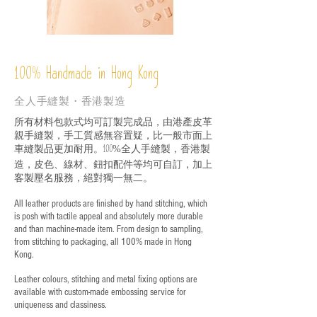
%
Handmade in Hong Kong
100
全人手縫製・香港製造
所有材料包款式均可訂製完成品，由港產皮革
親手縫製，手工質感無容置疑，比一般市面上
車縫製品更加耐用。
全人手縫製，香港製
100%
造，皮色、線材、鈕扣配件等均可自訂，加上
客製壓名服務，絕對獨一無二。
All leather products are finished by hand stitching, which
is posh with tactile appeal and absolutely more durable
and than machine-made item. From design to sampling,
from stitching to packaging, all 100% made in Hong
Kong.
Leather colours, stitching and metal fixing options are
available with custom-made embossing service for
uniqueness and classiness.