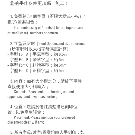
您的手作皮件更加獨一無二！
1. 免費刻印4個字母（不限大楷或小楷）/
數字/圖案組合；
Free embossing of 4 units of letters (upper case
​
or small case), numbers or pattern；
2. 字型及呎吋｜
Font Options and size reference
（所有呎吋以大楷字母高度計算）：
-- 字型 Font A｜手寫字型：約 6.5mm
-- 字型 Font B｜潦草字型：
約 5mm
-- 字型 Font C｜粗體字型：約 6mm
-- 字型 Font D｜正楷字型：
約 5mm
3. 內容：如有大小楷之分，請於下單時
直接使用大小楷輸入；
​ Content: Please enter embossing content in
upper case and lower case order ;
4. 位置：敬請於備註清楚描述刻印位
置，以免產生誤會；
​ Placement: Please mention your preferred
placement clearly, if any;
5. 所有字母/數字/圖案均由人手刻印，如