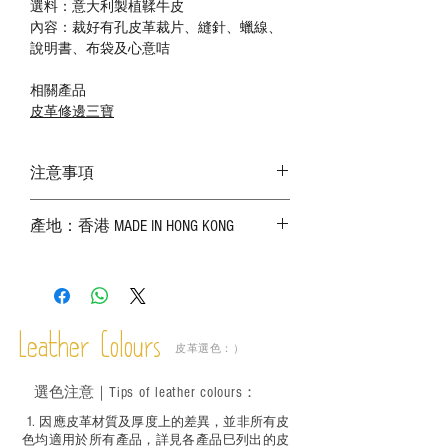
選料：意大利製植鞣牛皮
內容：裁好有孔皮革裁片、縫針、蠟線、
說明書、布袋及心意咭
相關產品
皮革修邊三寶
注意事項
－ 相片顏色或有機會出現偏差，顏色請以
產地：香港 MADE IN HONG KONG
實物為準；
－ 皮革為天然物料，出現生長紋路、蟲
斑、顏色不均等均屬正常現象；
－ 植鞣皮革容易受環境、使用程度等產生
不同的變化，為保持美觀及保養，建議完
成後定期在皮面塗上皮革專用清潔劑及貂
Leather Colours
皮革選色：）
鼠油等；
－ 此產品含有細小配件、尖銳物件，恕不
選色
注意｜
Tips of leather colours
：
適合六歲以下兒童使用；六至十二歲兒童
必須由成年人陪同下使用並應小心處理。
1
. ​
因應皮革材質及厚度上的差異，並非所有皮
色均適用於所有產品，詳見各產品巳列出的皮