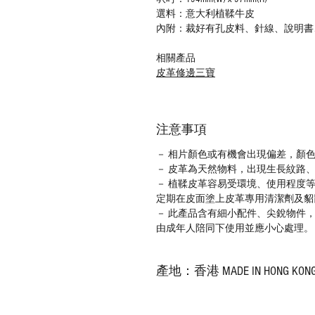
選料：意大利植鞣牛皮
內附：裁好有孔皮料、針線、說明書
相關產品
皮革修邊三寶
注意事項
－ 相片顏色或有機會出現偏差，顏
－ 皮革為天然物料，出現生長紋路
－ 植鞣皮革容易受環境、使用程度
定期在皮面塗上皮革專用清潔劑及貂
－ 此產品含有細小配件、尖銳物件
由成年人陪同下使用並應小心處理。
產地：香港 MADE IN HONG KON