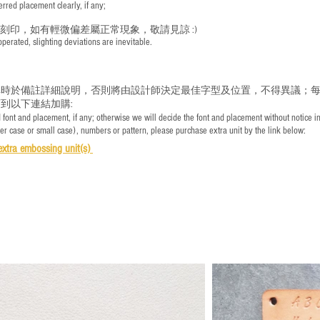
red placement clearly, if any;
手刻印，如有輕微偏差屬正常現象，敬請見諒 :)
rated, slighting deviations are inevitable.
時於備註詳細說明，否則將由設計師決定最佳字型及位置，不得異議；每
到以下連結加購:
font and placement, if any; otherwise we will decide the font and placement without notice i
per case or small case), numbers or pattern, please purchase extra unit by the link below:
e
xtra embossing unit(s)