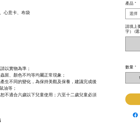
產品
*
、心意卡、布袋
選擇
請填上
字） (選
數量
*
色請以實物為準；
、蟲斑、顏色不均等均屬正常現象；
等產生不同的變化，為保持美觀及保養，建議完成後
鼠油等；
，恕不適合六歲以下兒童使用；六至十二歲兒童必須
G