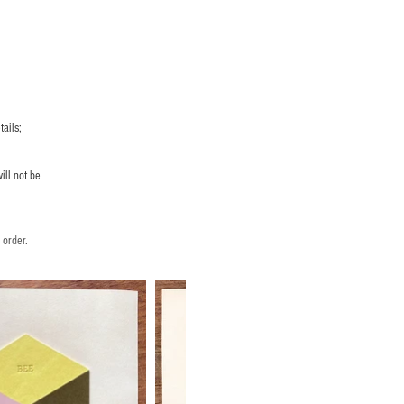
ails;
ill not be
 order.