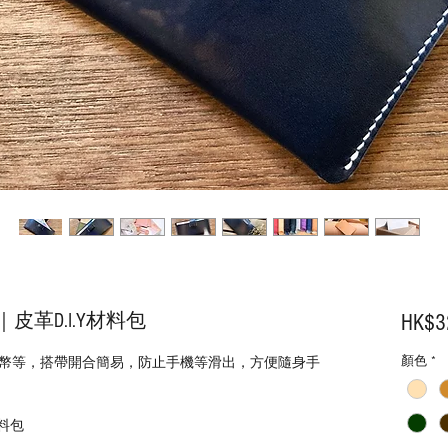
革D.I.Y材料包
HK$3
顏色
*
幣等，搭帶開合簡易，防止手機等滑出，方便隨身手
材料包