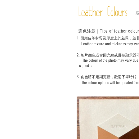
Leather Colours
Tips of leather colou
選色
注意｜
1
. ​
因應皮革材質及厚度上的差異，並
Leather texture and thickness may vary; S
2.
​
相片顏色或
會因光線或屏幕顯示器
The colour of the photo may vary due 
accepted；
3.
皮色將不定期更新，歡迎下單時於
The colour options will be updated from 