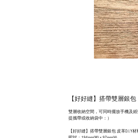
【好好縫】搭帶雙層銀包｜皮
雙層收納空間，可同時擺放手機及紙
提攜帶或收納袋中：）
【好好縫】搭帶雙層銀包 皮革D.I.Y
呎吋：194mm(W) x 97mm(H)