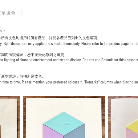
皮革選色：）
rs
：
非所有皮色均適用於所有產品，詳見各產品巳列出的皮色選項。
pecific colours may applied to selected items only. Please refer to the product page for det
不同而出現
偏差，恕不接受此原因之退貨。
to lighting of shooting environment and screen display, Returns and Refunds for this reason w
「新增備註」註明
所需皮色。
time to time. Please mention your preferred colours in “Remarks" columns when placing an