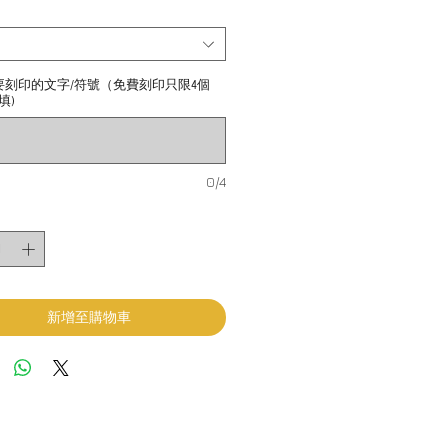
要刻印的文字/符號（免費刻印只限4個
填)
0/4
新增至購物車