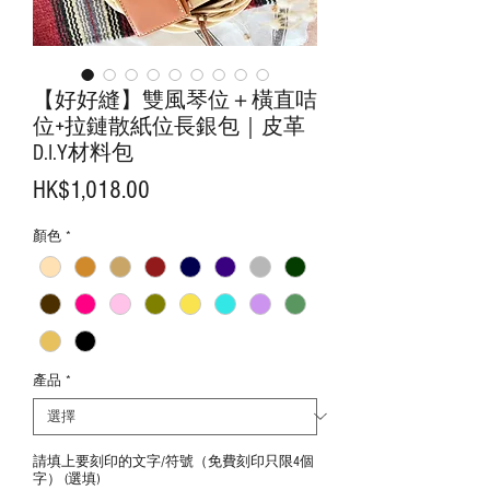
【好好縫】雙風琴位＋橫直咭
位+拉鏈散紙位長銀包｜皮革
D.I.Y材料包
價
HK$1,018.00
格
顏色
*
產品
*
請填上要刻印的文字/符號（免費刻印只限4個
字） (選填)