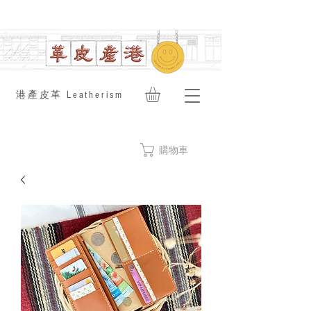
​港產皮革 Leatherism
購物車