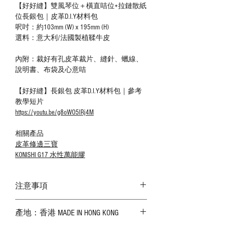
【好好縫】雙風琴位＋橫直咭位+拉鏈散紙
位長銀包｜皮革D.I.Y材料包
呎吋：約103mm (W) x 195mm (H)
選料：意大利/法國製植鞣牛皮
內附：裁好有孔皮革裁片、縫針、蠟線、
說明書、布袋及心意咭
【好好縫】長銀包 皮革D.I.Y材料包｜參考
教學短片
https://youtu.be/g8oWO5lRj4M
相關產品
皮革修邊三寶
KONISHI G17 水性萬能膠
注意事項
－ 相片顏色或有機會出現偏差，顏色請以
產地：香港 MADE IN HONG KONG
實物為準；
－ 皮革為天然物料，出現生長紋路、蟲