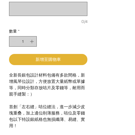
0/4
數量
*
新增至購物車
全新長銀包設計材料包備有多款間格，新
增風琴位設計，方便放置大量紙幣或單據
等，同時分類存放咭片及零錢等，耐用而
親手縫製：）
首創「左右縫」咭位縫法，進一步減少皮
塊重叠，加上邊位削薄服務，咭位及零錢
包以下特設銀紙格也無損纖薄、易縫、實
用！