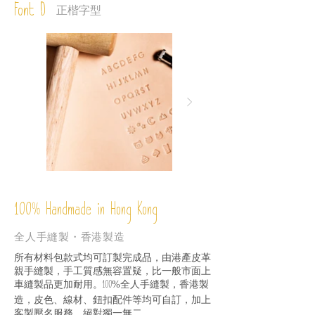
Font D
正楷字型
%
Handmade in Hong Kong
100
全人手縫製・香港製造
所有材料包款式均可訂製完成品，由港產皮革
親手縫製，手工質感無容置疑，比一般市面上
車縫製品更加耐用。
全人手縫製，香港製
100%
造，皮色、線材、鈕扣配件等均可自訂，加上
客製壓名服務，絕對獨一無二。