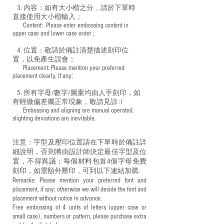
3. 內容：如有大小楷之分，請於下單時
直接使用大小楷輸入；
​ Content: Please enter embossing content in
upper case and lower case order ;
4. 位置：敬請於備註清楚描述刻印位
置，以免產生誤會；
​ Placement: Please mention your preferred
placement clearly, if any;
5. 所有字母/數字/圖案均由人手刻印，如
有輕微偏差屬正常現象，敬請見諒 :)
​ Embossing and aligning are manual operated,
slighting deviations are inevitable.
注意：字型及壓印位置請在下單時於備註詳
細說明，否則將由設計師決定最佳字型及位
置，不得異議；每個材料包首4個字母免費
刻印，如需額外壓印，可到以下連結加購:
Remarks: Please mention your preferred font and
placement, if any; otherwise we will decide the font and
placement without notice in advance.
Free embossing of 4 units of letters (upper case or
small case), numbers or pattern, please purchase extra