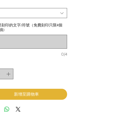
要刻印的文字/符號（免費刻印只限4個
填)
0/4
新增至購物車