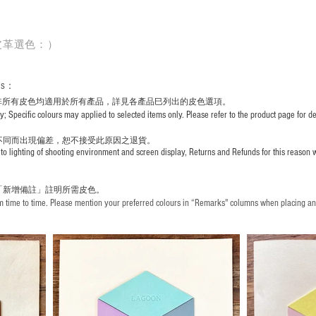
皮革選色：）
rs
：
非所有皮色均適用於所有產品，詳見各產品巳列出的皮色選項。
pecific colours may applied to selected items only. Please refer to the product page for det
不同而出現
偏差，恕不接受此原因之退貨。
to lighting of shooting environment and screen display, Returns and Refunds for this reason w
「新增備註」註明
所需皮色。
time to time. Please mention your preferred colours in “Remarks" columns when placing an