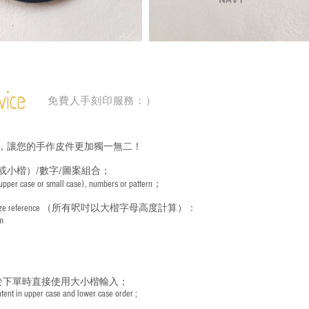
vice
免費人手刻印服務：）
，讓您的手作皮件更加獨一無二！
或小楷）/數字/圖案組合；
 (upper case or small case), numbers or pattern；
ize reference
（所有呎吋以大楷字母高度計算）：
m
於下單時直接使用大小楷輸入；
nt in upper case and lower case order ;