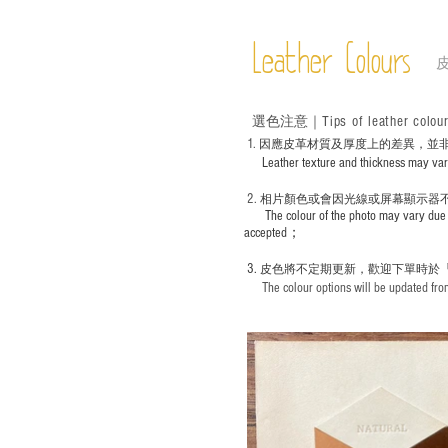
Leather Colours
Tips of leather colou
選色
注意｜
1
. ​
因應皮革材質及厚度上的差異，並
Leather texture and thickness may vary; S
2.
​
相片顏色或
會因光線或屏幕顯示器
The colour of the photo may vary due 
accepted；
3.
皮色將不定期更新，歡迎下單時於
The colour options will be updated from 