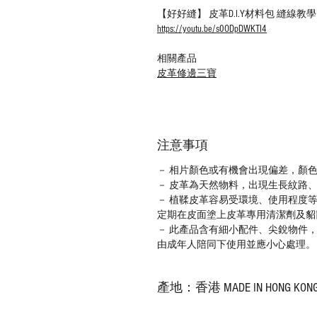
【好好縫】 皮革D.I.Y材料包 縫線
https://youtu.be/s0ODpDWKTI4
相關產品
皮革修邊三寶
注意事項
－ 相片顏色或有機會出現偏差，顏
－ 皮革為天然物料，出現生長紋路
－ 植鞣皮革容易受環境、使用程度
定期在皮面塗上皮革專用清潔劑及貂
－ 此產品含有細小配件、尖銳物件
由成年人陪同下使用並應小心處理。
產地：香港 MADE IN HONG KON