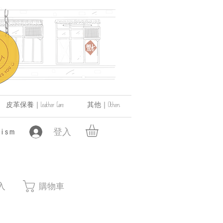
皮革保養｜Leather Care
其他｜Others
登入
ism
入
購物車