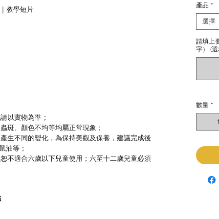
產品
*
教學｜教學短片
選擇
請填上
字） (選
數量
*
色請以實物為準；
、蟲斑、顏色不均等均屬正常現象；
等產生不同的變化，為保持美觀及保養，建議完成後
鼠油等；
，恕不適合六歲以下兒童使用；六至十二歲兒童必須
G