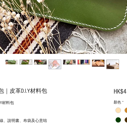
皮革D.I.Y材料包
HK$4
顏色
*
.Y材料包
線、說明書、布袋及心意咭