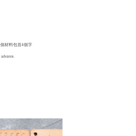
個材料包首4個字
n advance.