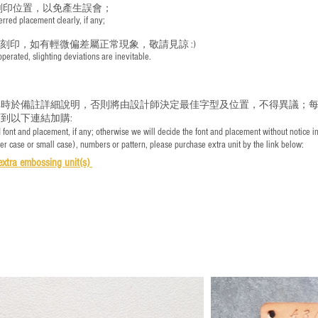
刻印位置，以免產生誤會；
red placement clearly, if any;
手刻印，如有輕微偏差屬正常現象，敬請見諒 :)
rated, slighting deviations are inevitable.
時於備註詳細說明，否則將由設計師決定最佳字型及位置，不得異議；每
到以下連結加購:
font and placement, if any; otherwise we will decide the font and placement without notice i
per case or small case), numbers or pattern, please purchase extra unit by the link below:
e
xtra embossing unit(s)