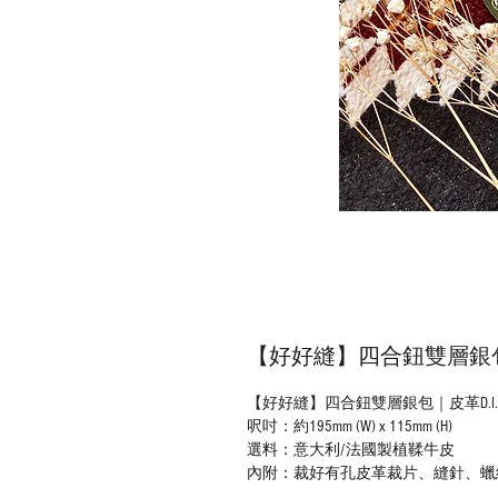
【好好縫】四合鈕雙層銀包｜
【好好縫】四合鈕雙層銀包｜皮革D.I
呎吋：約195mm (W) x 115mm (H)
選料：意大利/法國製植鞣牛皮
內附：裁好有孔皮革裁片、縫針、蠟