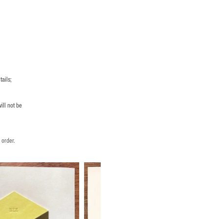
ails;
ill not be
 order.