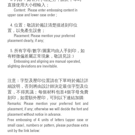
直接使用大小楷輸入；
​ Content: Please enter embossing content in
upper case and lower case order ;
4. 位置：敬請於備註清楚描述刻印位
置，以免產生誤會；
​ Placement: Please mention your preferred
placement clearly, if any;
5. 所有字母/數字/圖案均由人手刻印，如
有輕微偏差屬正常現象，敬請見諒 :)
​ Embossing and aligning are manual operated,
slighting deviations are inevitable.
注意：字型及壓印位置請在下單時於備註詳
細說明，否則將由設計師決定最佳字型及位
置，不得異議；每個材料包首4個字母免費
刻印，如需額外壓印，可到以下連結加購:
Remarks: Please mention your preferred font and
placement, if any; otherwise we will decide the font and
placement without notice in advance.
Free embossing of 4 units of letters (upper case or
small case), numbers or pattern, please purchase extra
unit by the link below: