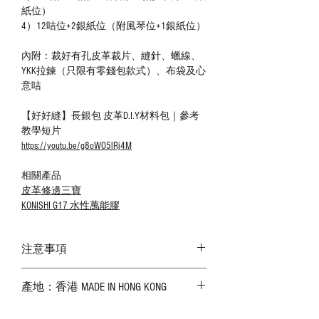
紙位）
4）12咭位+2銀紙位（附風琴位+1銀紙位）
內附：裁好有孔皮革裁片、縫針、蠟線、
YKK拉鍊（只限有零錢包款式）、布袋及心
意咭
【好好縫】長銀包 皮革D.I.Y材料包｜參考
教學短片
https://youtu.be/g8oWO5lRj4M
相關產品
皮革修邊三寶
KONISHI G17 水性萬能膠
注意事項
－ 相片顏色或有機會出現偏差，顏色請以
產地：香港 MADE IN HONG KONG
實物為準；
－ 皮革為天然物料，出現生長紋路、蟲