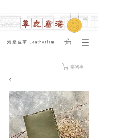
​港產皮革 Leatherism
購物車