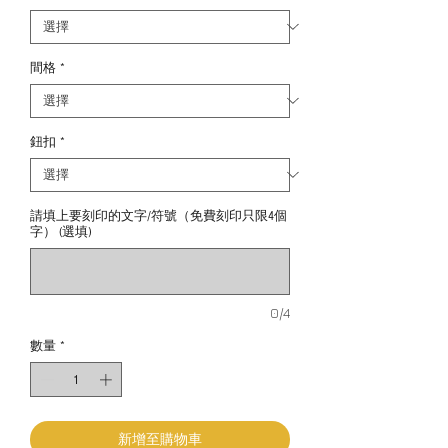
間格
*
鈕扣
*
請填上要刻印的文字/符號（免費刻印只限4個
字） (選填)
0/4
數量
*
新增至購物車