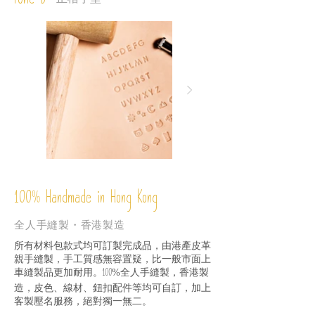
Font D
%
Handmade in Hong Kong
100
全人手縫製・香港製造
所有材料包款式均可訂製完成品，由港產皮革
親手縫製，手工質感無容置疑，比一般市面上
車縫製品更加耐用。
全人手縫製，香港製
100%
造，皮色、線材、鈕扣配件等均可自訂，加上
客製壓名服務，絕對獨一無二。