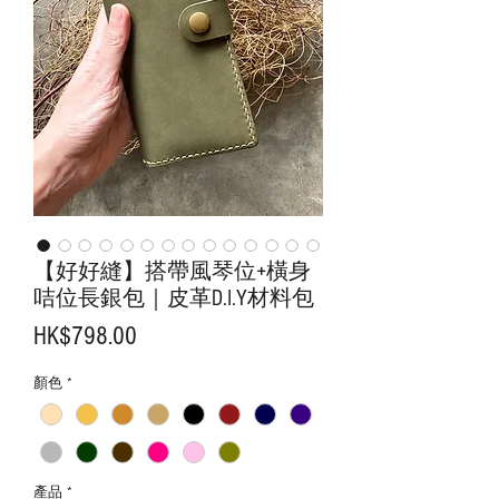
【好好縫】搭帶風琴位+橫身
咭位長銀包｜皮革D.I.Y材料包
價
HK$798.00
格
顏色
*
產品
*