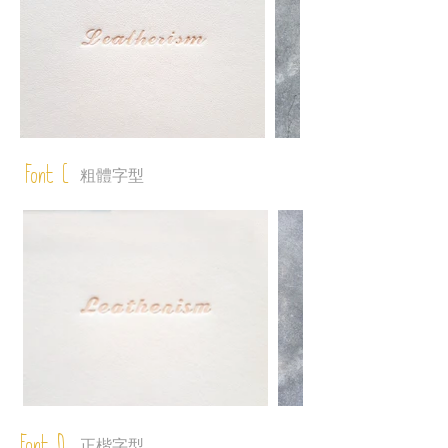
Font C
粗體字型
正楷字型