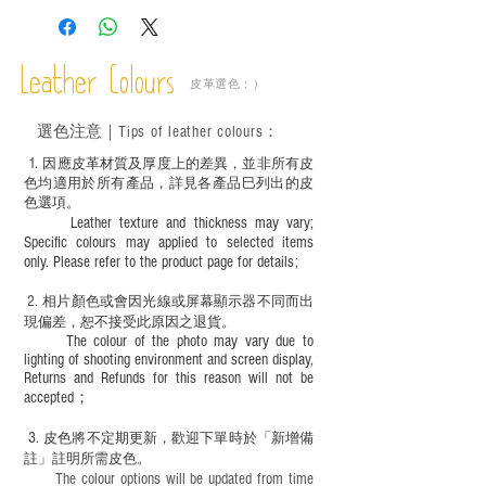
斑、顏色不均等均屬正常現象；
－ 植鞣皮革容易受環境、使用程度等產生
不同的變化，為保持美觀及保養，建議完
成後定期在皮面塗上皮革專用清潔劑及貂
Leather Colours
皮革選色：）
鼠油等；
－ 此產品含有細小配件、尖銳物件，恕不
選色
注意｜
Tips of leather colours
：
適合六歲以下兒童使用；六至十二歲兒童
必須由成年人陪同下使用並應小心處理。
1
. ​
因應皮革材質及厚度上的差異，並非所有皮
色均適用於所有產品，詳見各產品巳列出的皮
色選項。
Leather texture and thickness may vary;
Specific colours may applied to selected items
only. Please refer to the product page for details;
2.
​
相片顏色或
會因光線或屏幕顯示器不同而出
現
偏差，恕不接受此原因之退貨。
The colour of the photo may vary due to
lighting of shooting environment and screen display,
Returns and Refunds for this reason will not be
accepted；
3.
皮色將不定期更新，歡迎下單時於「新增備
註」註明
所需皮色。
The colour options will be updated from time