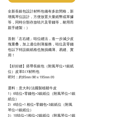
全新長銀包設計材料包備有多款間格，新
增風琴位設計，方便放置大量紙幣或單據
等，同時分類存放咭片及零錢等，耐用而
親手縫製：）
首創「左右縫」咭位縫法，進一步減少皮
塊重叠，加上邊位削薄服務，咭位及零錢
包以下特設銀紙格也無損纖薄、易縫、實
用！
【好好縫】搭帶長銀包（附風琴位+1銀紙
位）皮革D.I.Y材料包
呎吋：約95mm (W) x 195mm (H)
選料：意大利/法國製植鞣牛皮
1）6咭位+零錢包+3銀紙位（附風琴位+1銀
紙位）
2) 4咭位+1 相位+零錢包+3銀紙位（附風
琴位+1銀紙位）
3）10咭位+1相位+2銀紙位（附風琴位+1銀