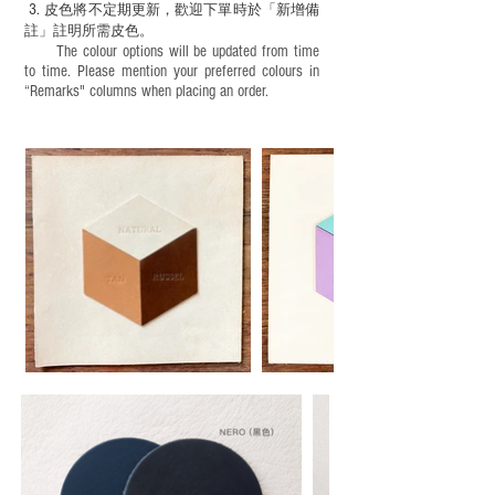
3.
皮色將不定期更新，歡迎下單時於「新增備
註」註明
所需皮色。
The colour options will be updated from time
to time. Please mention your preferred colours in
“Remarks" columns when placing an order.