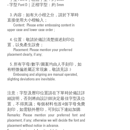
-- 字型 Font D｜正楷字型：
約 5mm
3. 內容：如有大小楷之分，請於下單時
直接使用大小楷輸入；
​ Content: Please enter embossing content in
upper case and lower case order ;
4. 位置：敬請於備註清楚描述刻印位
置，以免產生誤會；
​ Placement: Please mention your preferred
placement clearly, if any;
5. 所有字母/數字/圖案均由人手刻印，如
有輕微偏差屬正常現象，敬請見諒 :)
​ Embossing and aligning are manual operated,
slighting deviations are inevitable.
注意：字型及壓印位置請在下單時於備註詳
細說明，否則將由設計師決定最佳字型及位
置，不得異議；每個材料包首4個字母免費
刻印，如需額外壓印，可到以下連結加購:
Remarks: Please mention your preferred font and
placement, if any; otherwise we will decide the font and
placement without notice in advance.