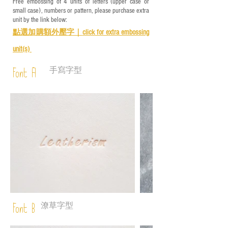
Free embossing of 4 units of letters (upper case or
small case), numbers or pattern, please purchase extra
unit by the link below:
點選加購額外壓字｜
click for e
xtra embossing
unit(s)
手寫字型
Font A
潦草字型
Font B