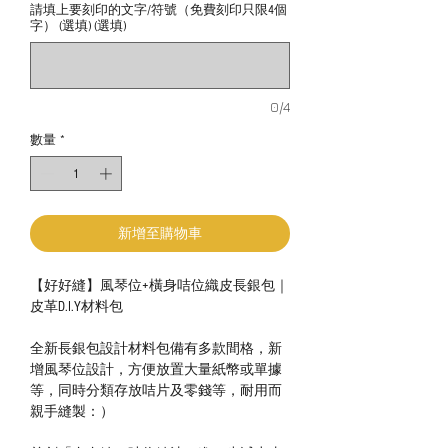
請填上要刻印的文字/符號（免費刻印只限4個
字） (選填) (選填)
0/4
數量
*
新增至購物車
【好好縫】風琴位+橫身咭位織皮長銀包｜
皮革D.I.Y材料包
全新長銀包設計材料包備有多款間格，新
增風琴位設計，方便放置大量紙幣或單據
等，同時分類存放咭片及零錢等，耐用而
親手縫製：）