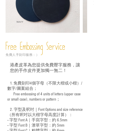
Free Embossing
Service
免費人手刻印服務：）
港產皮革為您提供免費壓字服務，讓
您的手作皮件更加獨一無二！
1. 免費刻印4個字母（不限大楷或小楷）/
數字/圖案組合；
Free embossing of 4 units of letters (upper case
​
or small case), numbers or pattern；
2. 字型及呎吋｜
Font Options and size reference
（所有呎吋以大楷字母高度計算）：
-- 字型 Font A｜手寫字型：約 6.5mm
-- 字型 Font B｜潦草字型：
約 5mm
-- 字型 Font C｜粗體字型：約 6mm