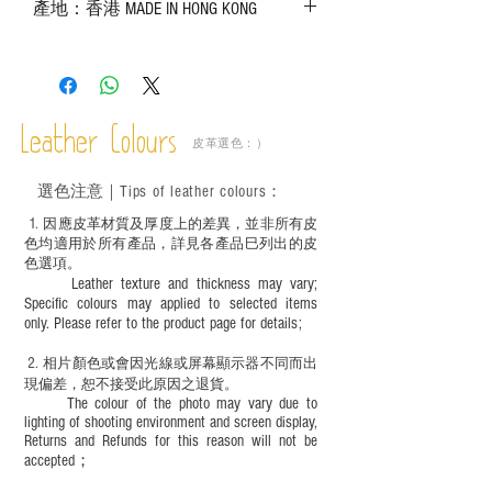
產地：香港 MADE IN HONG KONG
實物為準；
－ 皮革為天然物料，出現生長紋路、蟲
斑、顏色不均等均屬正常現象；
－ 植鞣皮革容易受環境、使用程度等產生
不同的變化，為保持美觀及保養，建議完
成後定期在皮面塗上皮革專用清潔劑及貂
Leather Colours
皮革選色：）
鼠油等；
－ 此產品含有細小配件、尖銳物件，恕不
選色
注意｜
Tips of leather colours
：
適合六歲以下兒童使用；六至十二歲兒童
必須由成年人陪同下使用並應小心處理。
1
. ​
因應皮革材質及厚度上的差異，並非所有皮
色均適用於所有產品，詳見各產品巳列出的皮
色選項。
Leather texture and thickness may vary;
Specific colours may applied to selected items
only. Please refer to the product page for details;
2.
​
相片顏色或
會因光線或屏幕顯示器不同而出
現
偏差，恕不接受此原因之退貨。
The colour of the photo may vary due to
lighting of shooting environment and screen display,
Returns and Refunds for this reason will not be
accepted；