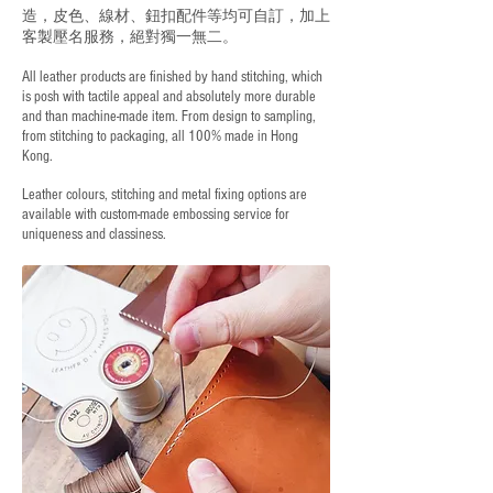
造，皮色、線材、鈕扣配件等均可自訂，加上
客製壓名服務，絕對獨一無二。
All leather products are finished by hand stitching, which
is posh with tactile appeal and absolutely more durable
and than machine-made item. From design to sampling,
from stitching to packaging, all 100% made in Hong
Kong.
Leather colours, stitching and metal fixing options are
available with custom-made embossing service for
uniqueness and classiness.