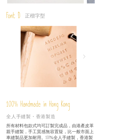
Font D
正楷字型
%
Handmade in Hong Kong
100
全人手縫製・香港製造
所有材料包款式均可訂製完成品，由港產皮革
親手縫製，手工質感無容置疑，比一般市面上
車縫製品更加耐用。
全人手縫製，香港製
100%