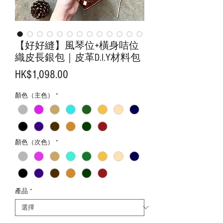
【好好縫】風琴位+橫身咭位
織皮長銀包｜皮革D.I.Y材料包
價
HK$1,098.00
格
顏色（主色）
*
顏色（次色）
*
產品
*