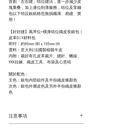
首創「左右縫」咭位縫法，進一步減少皮
塊重叠，加上邊位削薄服務，咭位及零錢
包以下特設銀紙格也無損纖薄、易縫、實
用！
【好好縫】風琴位+橫身咭位織皮長銀包｜
皮革D.I.Y材料包
呎吋：約95mm (W) x 195mm (H)
選料：意大利/法國製植鞣牛皮
內附：裁好有孔皮革裁片、縫針、蠟線、
YKK拉鍊、織皮工具、布袋及心意咭
關於配色：
主色：銀包內部組件及半份織皮條顏色
次色：銀包外層皮色及另外半份織皮條顏
色
注意事項
－ 相片顏色或有機會出現偏差，顏色請以