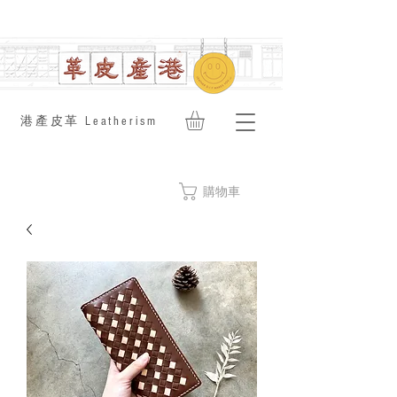
​港產皮革 Leatherism
購物車