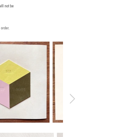
ill not be
 order.