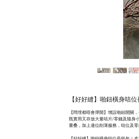
【好好縫】啪鈕橫身咭位長銀
【閊埋都唔會彈開】增設啪鈕開關，
既實用又存放大量咭片/零錢及隨身
重叠，加上邊位削薄服務，咭位及零
【好好縫】啪鈕橫身咭位長銀包｜皮革D