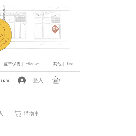
皮革保養｜Leather Care
其他｜Others
登入
ism
入
購物車