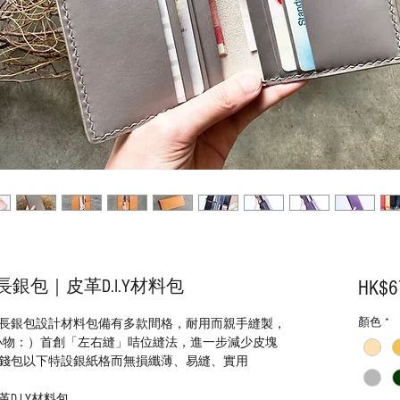
包｜皮革D.I.Y材料包
HK$6
顏色
*
長銀包設計材料包備有多款間格，耐用而親手縫製，
小物：）首創「左右縫」咭位縫法，進一步減少皮塊
錢包以下特設銀紙格而無損纖薄、易縫、實用
.I.Y材料包