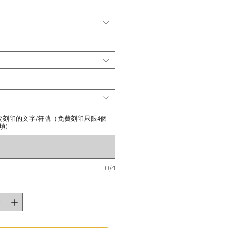
要刻印的文字/符號（免費刻印只限4個
填)
0/4