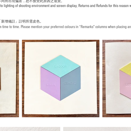
不同而出現
偏差，恕不接受此原因之退貨。
to lighting of shooting environment and screen display, Returns and Refunds for this reason w
「新增備註」註明
所需皮色。
time to time. Please mention your preferred colours in “Remarks" columns when placing an