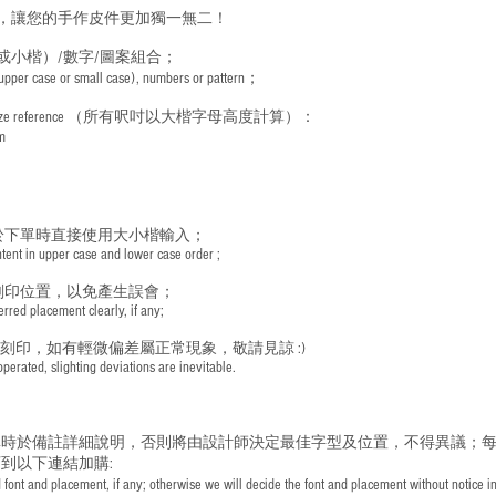
，讓您的手作皮件更加獨一無二！
或小楷）/數字/圖案組合；
 (upper case or small case), numbers or pattern；
ize reference
（所有呎吋以大楷字母高度計算）：
m
於下單時直接使用大小楷輸入；
nt in upper case and lower case order ;
刻印位置，以免產生誤會；
red placement clearly, if any;
手刻印，如有輕微偏差屬正常現象，敬請見諒 :)
rated, slighting deviations are inevitable.
時於備註詳細說明，否則將由設計師決定最佳字型及位置，不得異議；每
到以下連結加購:
font and placement, if any; otherwise we will decide the font and placement without notice i