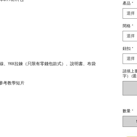
產品
*
選擇
間格
*
選擇
鈕扣
*
選擇
線、YKK拉鍊（只限有零錢包款式）、說明書、布袋
請填上
字） (選
｜參考教學短片
數量
*