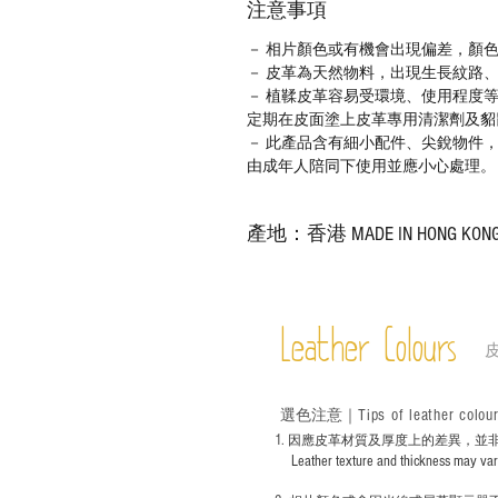
注意事項
－ 相片顏色或有機會出現偏差，顏
－ 皮革為天然物料，出現生長紋路
－ 植鞣皮革容易受環境、使用程度
定期在皮面塗上皮革專用清潔劑及貂
－ 此產品含有細小配件、尖銳物件
由成年人陪同下使用並應小心處理。
產地：香港 MADE IN HONG KON
Leather Colours
Tips of leather colou
選色
注意｜
1
. ​
因應皮革材質及厚度上的差異，並
Leather texture and thickness may vary; S