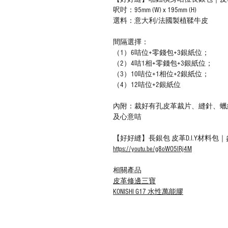
呎吋：95mm (W) x 195mm (H)
選料：意大利/法國製植鞣牛皮
間隔選擇：
（1）6咭位+零錢包+3銀紙位；
（2）4咭1相+零錢包+3銀紙位；
（3）10咭位+1相位+2銀紙位；
（4）12咭位+2銀紙位
內附：裁好有孔皮革裁片、縫針、蠟
及心意咭
【好好縫】長銀包 皮革D.I.Y材料包
https://youtu.be/g8oWO5lRj4M
相關產品
皮革修邊三寶
KONISHI G17 水性萬能膠