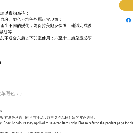
色請以實物為準；
、蟲斑、顏色不均等均屬正常現象；
等產生不同的變化，為保持美觀及保養，建議完成後
鼠油等；
，恕不適合六歲以下兒童使用；六至十二歲兒童必須
G
皮革選色：）
rs
：
非所有皮色均適用於所有產品，詳見各產品巳列出的皮色選項。
pecific colours may applied to selected items only. Please refer to the product page for det