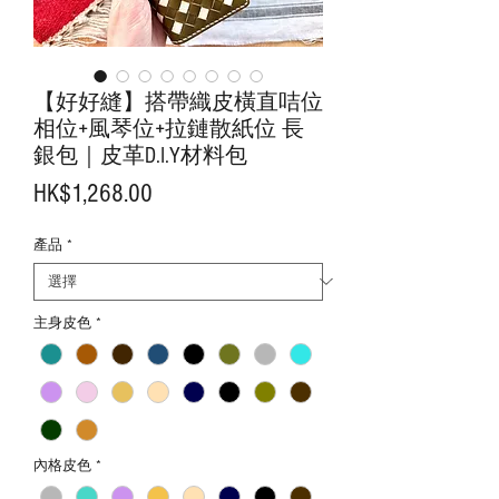
【好好縫】搭帶織皮橫直咭位
相位+風琴位+拉鏈散紙位 長
銀包｜皮革D.I.Y材料包
價
HK$1,268.00
格
產品
*
主身皮色
*
內格皮色
*