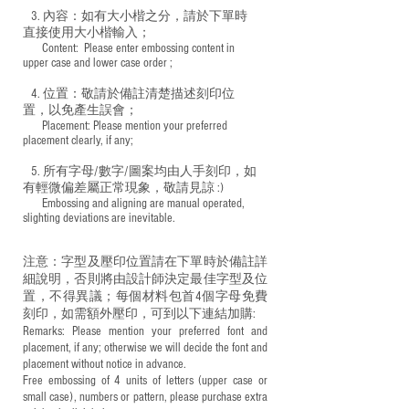
3. 內容：如有大小楷之分，請於下單時
直接使用大小楷輸入；
​ Content: Please enter embossing content in
upper case and lower case order ;
4. 位置：敬請於備註清楚描述刻印位
置，以免產生誤會；
​ Placement: Please mention your preferred
placement clearly, if any;
5. 所有字母/數字/圖案均由人手刻印，如
有輕微偏差屬正常現象，敬請見諒 :)
​ Embossing and aligning are manual operated,
slighting deviations are inevitable.
注意：字型及壓印位置請在下單時於備註詳
細說明，否則將由設計師決定最佳字型及位
置，不得異議；每個材料包首4個字母免費
刻印，如需額外壓印，可到以下連結加購:
Remarks: Please mention your preferred font and
placement, if any; otherwise we will decide the font and
placement without notice in advance.
Free embossing of 4 units of letters (upper case or
small case), numbers or pattern, please purchase extra