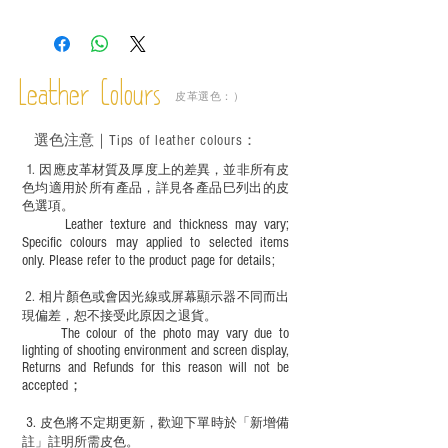
斑、顏色不均等均屬正常現象；
－ 植鞣皮革容易受環境、使用程度等產生
不同的變化，為保持美觀及保養，建議完
成後定期在皮面塗上皮革專用清潔劑及貂
Leather Colours
皮革選色：）
鼠油等；
－ 此產品含有細小配件、尖銳物件，恕不
選色
注意｜
Tips of leather colours
：
適合六歲以下兒童使用；六至十二歲兒童
必須由成年人陪同下使用並應小心處理。
1
. ​
因應皮革材質及厚度上的差異，並非所有皮
色均適用於所有產品，詳見各產品巳列出的皮
色選項。
Leather texture and thickness may vary;
Specific colours may applied to selected items
only. Please refer to the product page for details;
2.
​
相片顏色或
會因光線或屏幕顯示器不同而出
現
偏差，恕不接受此原因之退貨。
The colour of the photo may vary due to
lighting of shooting environment and screen display,
Returns and Refunds for this reason will not be
accepted；
3.
皮色將不定期更新，歡迎下單時於「新增備
註」註明
所需皮色。