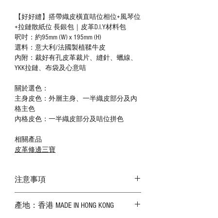
【好好縫】搭帶織皮橫直咭位相位+風琴位
+拉鏈散紙位 長銀包｜皮革D.I.Y材料包
呎吋：約95mm (W) x 195mm (H)
選料：意大利/法國製植鞣牛皮
內附：裁好有孔皮革裁片、縫針、蠟線、
YKK拉鏈、布袋及心意咭
關於選色：
主身皮色：外層主身、一半織皮部分及內
格主色
內格皮色：一半織皮部分及咭位拼色
相關產品
皮革修邊三寶
注意事項
－ 相片顏色或有機會出現偏差，顏色請以
產地：香港 MADE IN HONG KONG
實物為準；
－ 皮革為天然物料，出現生長紋路、蟲