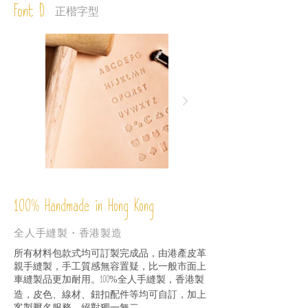
Font D
正楷字型
%
Handmade in Hong Kong
100
全人手縫製・香港製造
所有材料包款式均可訂製完成品，由港產皮革
親手縫製，手工質感無容置疑，比一般市面上
車縫製品更加耐用。
全人手縫製，香港製
100%
造，皮色、線材、鈕扣配件等均可自訂，加上
客製壓名服務，絕對獨一無二。