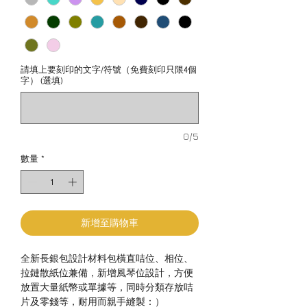
請填上要刻印的文字/符號（免費刻印只限4個
字） (選填)
0/5
數量
*
新增至購物車
全新長銀包設計材料包橫直咭位、相位、
拉鏈散紙位兼備，新增風琴位設計，方便
放置大量紙幣或單據等，同時分類存放咭
片及零錢等，耐用而親手縫製：）