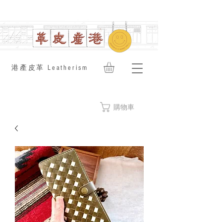
​港產皮革 Leatherism
購物車