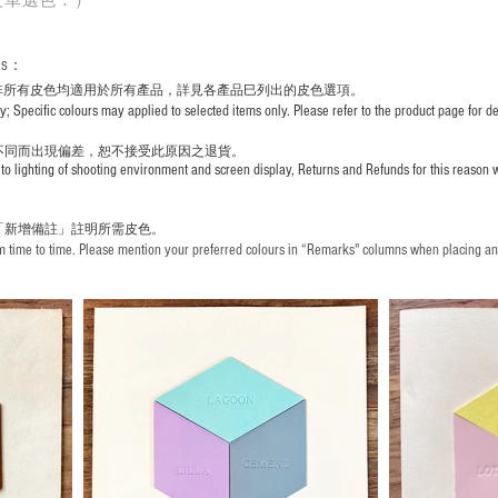
皮革選色：）
rs
：
非所有皮色均適用於所有產品，詳見各產品巳列出的皮色選項。
pecific colours may applied to selected items only. Please refer to the product page for det
不同而出現
偏差，恕不接受此原因之退貨。
to lighting of shooting environment and screen display, Returns and Refunds for this reason w
「新增備註」註明
所需皮色。
time to time. Please mention your preferred colours in “Remarks" columns when placing an