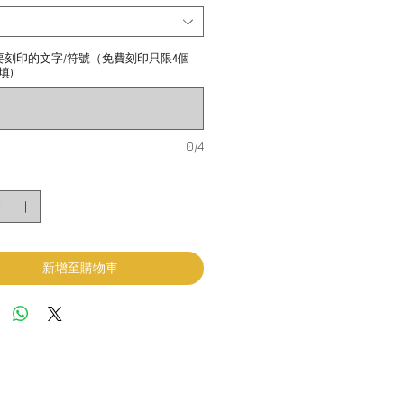
要刻印的文字/符號（免費刻印只限4個
填)
0/4
新增至購物車