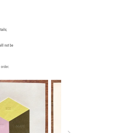
ails;
ill not be
 order.