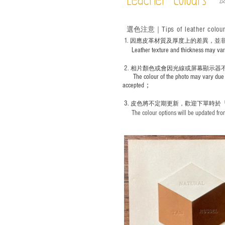
Leather Colours
Tips of leather colou
選色
注意｜
1
. ​
因應皮革材質及厚度上的差異，並
Leather texture and thickness may vary; S
2.
​
相片顏色或
會因光線或屏幕顯示器
The colour of the photo may vary due 
accepted；
3.
皮色將不定期更新，歡迎下單時於
The colour options will be updated from 