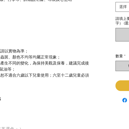
選擇
請填上
字） (選
色請以實物為準；
數量
*
、蟲斑、顏色不均等均屬正常現象；
等產生不同的變化，為保持美觀及保養，建議完成後
鼠油等；
，恕不適合六歲以下兒童使用；六至十二歲兒童必須
G