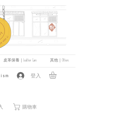
皮革保養｜Leather Care
其他｜Others
登入
ism
入
購物車