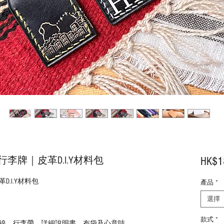
⋯行李牌｜皮革D.I.Y材料包
HK$1
D.I.Y材料包
產品
*
選擇
款式
*
線、行李帶、詳細說明書、布袋及心意咭