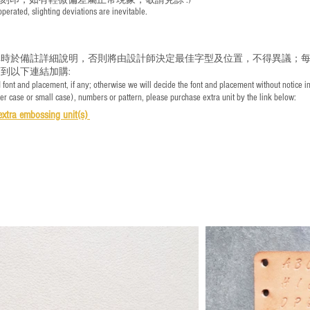
手刻印，如有輕微偏差屬正常現象，敬請見諒 :)
rated, slighting deviations are inevitable.
時於備註詳細說明，否則將由設計師決定最佳字型及位置，不得異議；每
到以下連結加購:
font and placement, if any; otherwise we will decide the font and placement without notice i
per case or small case), numbers or pattern, please purchase extra unit by the link below:
e
xtra embossing unit(s)