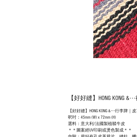
【好好縫】HONG KONG &
【好好縫】HONG KONG &⋯行李牌｜皮革
呎吋：45mm (W) x 72mm (H)
選料：意大利/法國製植鞣牛皮
＊＊圖案經UV印刷或燙色製成＊＊
內附：裁好有孔皮革裁片、縫針、蠟