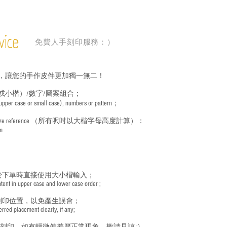
vice
免費人手刻印服務：）
，讓您的手作皮件更加獨一無二！
或小楷）/數字/圖案組合；
 (upper case or small case), numbers or pattern；
ize reference
（所有呎吋以大楷字母高度計算）：
m
於下單時直接使用大小楷輸入；
nt in upper case and lower case order ;
刻印位置，以免產生誤會；
red placement clearly, if any;