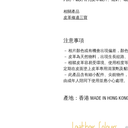
相關產品
皮革修邊三寶
注意事項
－ 相片顏色或有機會出現偏差，顏
－ 皮革為天然物料，出現生長紋路
－ 植鞣皮革容易受環境、使用程度
定期在皮面塗上皮革專用清潔劑及貂
－ 此產品含有細小配件、尖銳物件
由成年人陪同下使用並應小心處理。
產地：香港 MADE IN HONG KON