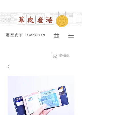
​港產皮革 Leatherism
購物車