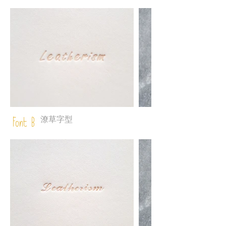
潦草字型
Font B