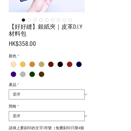
【好好縫】銀紙夾｜皮革D.I.Y
材料包
價
HK$358.00
格
顏色
*
產品
*
間格
*
請填上要刻印的文字/符號（免費刻印只限4個