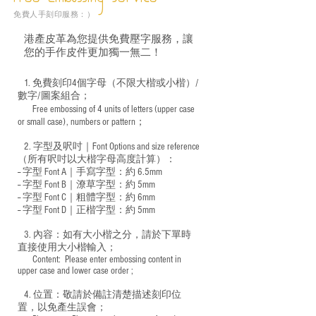
免費人手刻印服務：）
港產皮革為您提供免費壓字服務，讓
您的手作皮件更加獨一無二！
1. 免費刻印4個字母（不限大楷或小楷）/
數字/圖案組合；
Free embossing of 4 units of letters (upper case
​
or small case), numbers or pattern；
2. 字型及呎吋｜
Font Options and size reference
（所有呎吋以大楷字母高度計算）：
-- 字型 Font A｜手寫字型：約 6.5mm
-- 字型 Font B｜潦草字型：
約 5mm
-- 字型 Font C｜粗體字型：約 6mm
-- 字型 Font D｜正楷字型：
約 5mm
3. 內容：如有大小楷之分，請於下單時
直接使用大小楷輸入；
​ Content: Please enter embossing content in
upper case and lower case order ;
4. 位置：敬請於備註清楚描述刻印位
置，以免產生誤會；