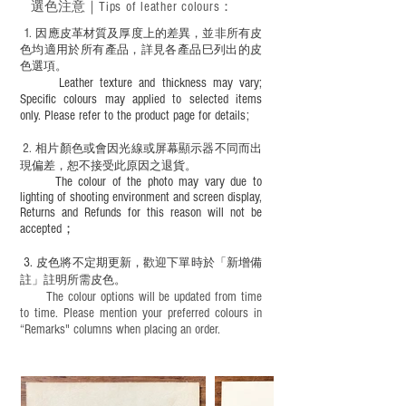
選色
注意｜
Tips of leather colours
：
適合六歲以下兒童使用；六至十二歲兒童
必須由成年人陪同下使用並應小心處理。
1
. ​
因應皮革材質及厚度上的差異，並非所有皮
色均適用於所有產品，詳見各產品巳列出的皮
色選項。
Leather texture and thickness may vary;
Specific colours may applied to selected items
only. Please refer to the product page for details;
2.
​
相片顏色或
會因光線或屏幕顯示器不同而出
現
偏差，恕不接受此原因之退貨。
The colour of the photo may vary due to
lighting of shooting environment and screen display,
Returns and Refunds for this reason will not be
accepted；
3.
皮色將不定期更新，歡迎下單時於「新增備
註」註明
所需皮色。
The colour options will be updated from time
to time. Please mention your preferred colours in
“Remarks" columns when placing an order.