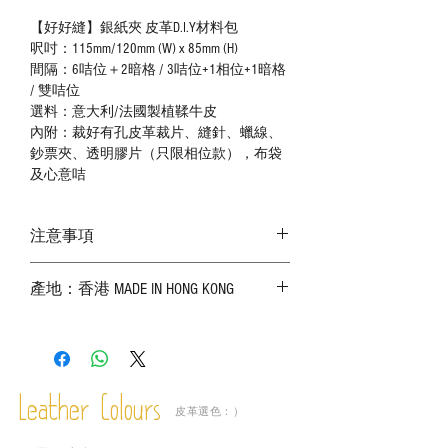
【好好縫】銀紙夾 皮革D.I.Y材料包
呎吋：115mm/120mm (W) x 85mm (H)
間隔：6咭位＋2暗格 / 3咭位+1相位+1暗格
/ 雙咭位
選料：意大利/法國製植鞣牛皮
內附：裁好有孔皮革裁片、縫針、蠟線、
鈔票夾、透明膠片（只限相位款），布袋
及心意咭
注意事項
－ 相片顏色或有機會出現偏差，顏色請以
產地：香港 MADE IN HONG KONG
實物為準；
－ 皮革為天然物料，出現生長紋路、蟲
斑、顏色不均等均屬正常現象；
－ 植鞣皮革容易受環境、使用程度等產生
不同的變化，為保持美觀及保養，建議完
成後定期在皮面塗上皮革專用清潔劑及貂
Leather Colours
皮革選色：）
鼠油等；
－ 此產品含有細小配件、尖銳物件，恕不