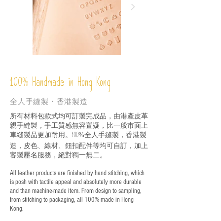
%
Handmade in Hong Kong
100
全人手縫製・香港製造
所有材料包款式均可訂製完成品，由港產皮革
親手縫製，手工質感無容置疑，比一般市面上
車縫製品更加耐用。
全人手縫製，香港製
100%
造，皮色、線材、鈕扣配件等均可自訂，加上
客製壓名服務，絕對獨一無二。
All leather products are finished by hand stitching, which
is posh with tactile appeal and absolutely more durable
and than machine-made item. From design to sampling,
from stitching to packaging, all 100% made in Hong
Kong.