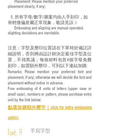
​ Placement: Please mention your preferred
placement clearly, if any;
5. 所有字母/數字/圖案均由人手刻印，如
有輕微偏差屬正常現象，敬請見諒 :)
​ Embossing and aligning are manual operated,
slighting deviations are inevitable.
注意：字型及壓印位置請在下單時於備註詳
細說明，否則將由設計師決定最佳字型及位
置，不得異議；每個材料包首4個字母免費
刻印，如需額外壓印，可到以下連結加購:
Remarks: Please mention your preferred font and
placement, if any; otherwise we will decide the font and
placement without notice in advance.
Free embossing of 4 units of letters (upper case or
small case), numbers or pattern, please purchase extra
unit by the link below:
點選加購額外壓字｜
click for e
xtra embossing
unit(s)
手寫字型
Font A