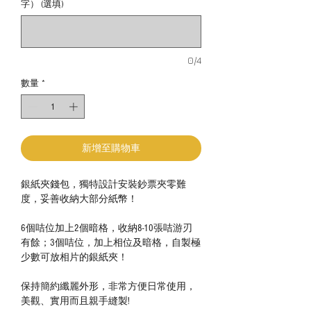
字） (選填)
0/4
數量
*
新增至購物車
銀紙夾錢包，獨特設計安裝鈔票夾零難
度，妥善收納大部分紙幣！
6個咭位加上2個暗格，收納8-10張咭游刃
有餘；3個咭位，加上相位及暗格，自製極
少數可放相片的銀紙夾！
保持簡約纖麗外形，非常方便日常使用，
美觀、實用而且親手縫製!