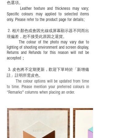
色選項。
Leather texture and thickness may vary;
Specific colours may applied to selected items
only. Please refer to the product page for details;
2.
​
相片顏色或
會因光線或屏幕顯示器不同而出
現
偏差，恕不接受此原因之退貨。
The colour of the photo may vary due to
lighting of shooting environment and screen display,
Returns and Refunds for this reason will not be
accepted；
3.
皮色將不定期更新，歡迎下單時於「新增備
註」註明
所需皮色。
The colour options will be updated from time
to time. Please mention your preferred colours in
“Remarks" columns when placing an order.