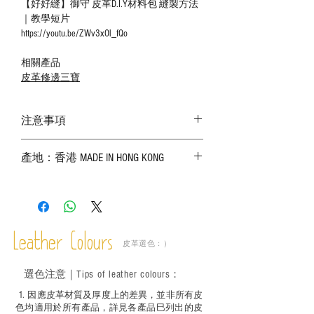
【好好縫】御守 皮革D.I.Y材料包 縫製方法
｜教學短片
https://youtu.be/ZWv3xOl_fQo
相關產品
皮革修邊三寶
注意事項
－ 相片顏色或有機會出現偏差，顏色請以
產地：香港 MADE IN HONG KONG
實物為準；
－ 皮革為天然物料，出現生長紋路、蟲
斑、顏色不均等均屬正常現象；
－ 植鞣皮革容易受環境、使用程度等產生
不同的變化，為保持美觀及保養，建議完
成後定期在皮面塗上皮革專用清潔劑及貂
Leather Colours
皮革選色：）
鼠油等；
－ 此產品含有細小配件、尖銳物件，恕不
選色
注意｜
Tips of leather colours
：
適合六歲以下兒童使用；六至十二歲兒童
必須由成年人陪同下使用並應小心處理。
1
. ​
因應皮革材質及厚度上的差異，並非所有皮
色均適用於所有產品，詳見各產品巳列出的皮