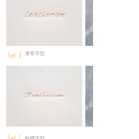
潦草字型
Font B
粗體字型