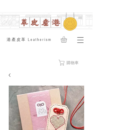
​港產皮革 Leatherism
購物車