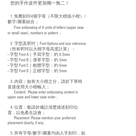
您的手作皮件更加獨一無二！
1. 免費刻印4個字母（不限大楷或小楷）/
數字/圖案組合；
Free embossing of 4 units of letters (upper case
​
or small case), numbers or pattern；
2. 字型及呎吋｜
Font Options and size reference
（所有呎吋以大楷字母高度計算）：
-- 字型 Font A｜手寫字型：約 6.5mm
-- 字型 Font B｜潦草字型：
約 5mm
-- 字型 Font C｜粗體字型：約 6mm
-- 字型 Font D｜正楷字型：
約 5mm
3. 內容：如有大小楷之分，請於下單時
直接使用大小楷輸入；
​ Content: Please enter embossing content in
upper case and lower case order ;
4. 位置：敬請於備註清楚描述刻印位
置，以免產生誤會；
​ Placement: Please mention your preferred
placement clearly, if any;
5. 所有字母/數字/圖案均由人手刻印，如