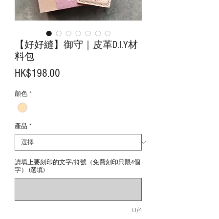
【好好縫】御守｜皮革D.I.Y材
料包
價
HK$198.00
格
顏色
*
產品
*
請填上要刻印的文字/符號（免費刻印只限4個
字） (選填)
0/4