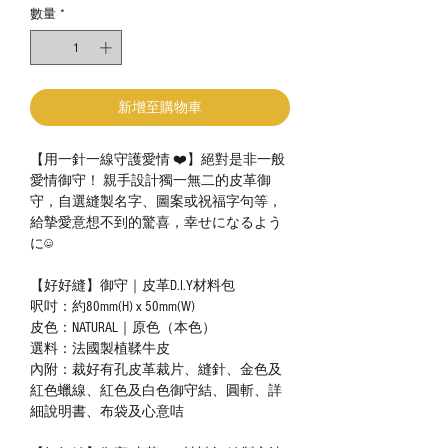
數量
*
新增至購物車
【用一針一線守護愛情 ❤️】絕對是非一般
愛情御守！ 親手設計獨一無二的皮革御
守，自選縫製名字、圖案或祝福字句等，
給摯愛意想不到的驚喜，幸せになるよう
に☺️
【好好縫】御守｜皮革D.I.Y材料包
呎吋：約80mm(H) x 50mm(W)
皮色：NATURAL｜原色（本色）
選料：法國製植鞣牛皮
內附：裁好有孔皮革裁片、縫針、金色及
紅色蠟線、紅色及白色御守結、圓斬、詳
細說明書、布袋及心意咭