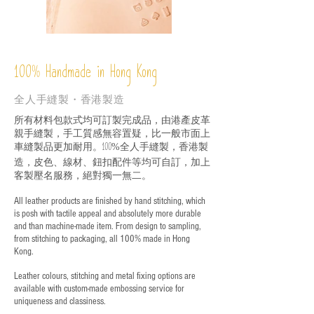
%
Handmade in Hong Kong
100
全人手縫製・香港製造
所有材料包款式均可訂製完成品，由港產皮革
親手縫製，手工質感無容置疑，比一般市面上
車縫製品更加耐用。
全人手縫製，香港製
100%
造，皮色、線材、鈕扣配件等均可自訂，加上
客製壓名服務，絕對獨一無二。
All leather products are finished by hand stitching, which
is posh with tactile appeal and absolutely more durable
and than machine-made item. From design to sampling,
from stitching to packaging, all 100% made in Hong
Kong.
Leather colours, stitching and metal fixing options are
available with custom-made embossing service for
uniqueness and classiness.