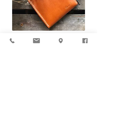
Ho-Ho-Sew DIY kit
裁好有孔立即縫：）
所有皮革材料巳剪裁好合適呎吋，為您精心開好