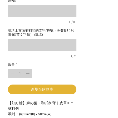
通知）
*
0/10
請填上背面要刻印的文字/符號（免費刻印只
限4個英文字母） (選填)
0/4
數量
*
新增至購物車
【好好縫】麻の葉・和式御守｜皮革D.I.Y
材料包
呎吋：約80mm(H) x 50mm(W)