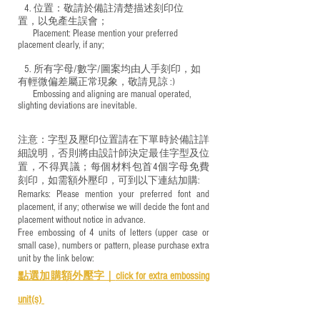
4. 位置：敬請於備註清楚描述刻印位
置，以免產生誤會；
​ Placement: Please mention your preferred
placement clearly, if any;
5. 所有字母/數字/圖案均由人手刻印，如
有輕微偏差屬正常現象，敬請見諒 :)
​ Embossing and aligning are manual operated,
slighting deviations are inevitable.
注意：字型及壓印位置請在下單時於備註詳
細說明，否則將由設計師決定最佳字型及位
置，不得異議；每個材料包首4個字母免費
刻印，如需額外壓印，可到以下連結加購:
Remarks: Please mention your preferred font and
placement, if any; otherwise we will decide the font and
placement without notice in advance.
Free embossing of 4 units of letters (upper case or
small case), numbers or pattern, please purchase extra
unit by the link below:
點選加購額外壓字｜
click for e
xtra embossing
unit(s)