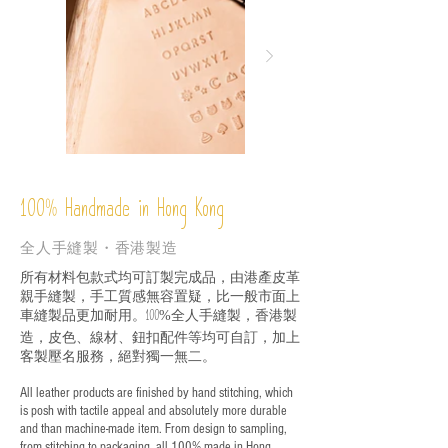
%
Handmade in Hong Kong
100
全人手縫製・香港製造
所有材料包款式均可訂製完成品，由港產皮革
親手縫製，手工質感無容置疑，比一般市面上
車縫製品更加耐用。
全人手縫製，香港製
100%
造，皮色、線材、鈕扣配件等均可自訂，加上
客製壓名服務，絕對獨一無二。
All leather products are finished by hand stitching, which
is posh with tactile appeal and absolutely more durable
and than machine-made item. From design to sampling,
from stitching to packaging, all 100% made in Hong