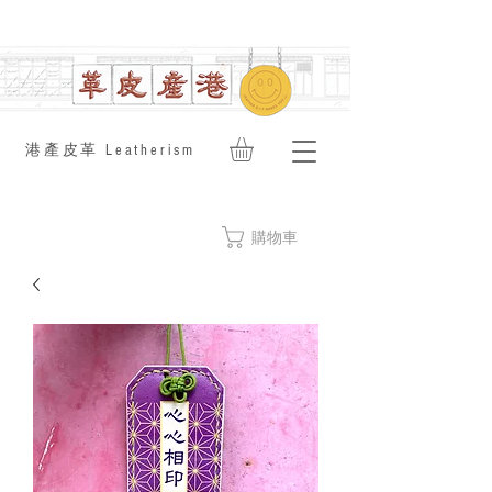
​港產皮革 Leatherism
購物車