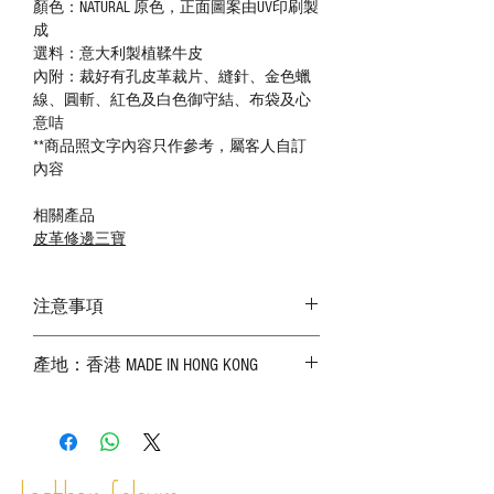
顏色：NATURAL 原色，正面圖案由UV印刷製
成
選料：意大利製植鞣牛皮
內附：裁好有孔皮革裁片、縫針、金色蠟
線、圓斬、紅色及白色御守結、布袋及心
意咭
**商品照文字內容只作參考，屬客人自訂
內容
相關產品
皮革修邊三寶
注意事項
－ 相片顏色或有機會出現偏差，顏色請以
產地：香港 MADE IN HONG KONG
實物為準；
－ 皮革為天然物料，出現生長紋路、蟲
斑、顏色不均等均屬正常現象；
－ 植鞣皮革容易受環境、使用程度等產生
不同的變化，為保持美觀及保養，建議完
成後定期在皮面塗上皮革專用清潔劑及貂