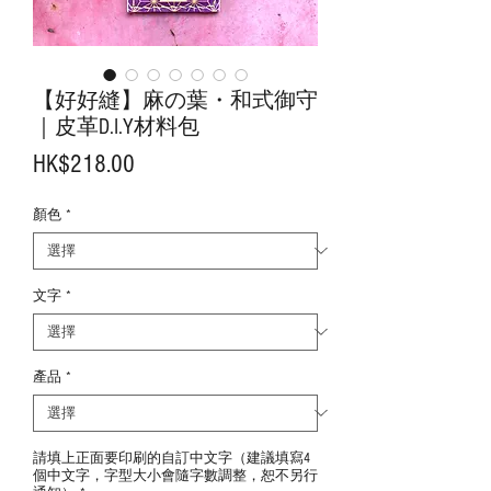
【好好縫】麻の葉・和式御守
｜皮革D.I.Y材料包
價
HK$218.00
格
顏色
*
文字
*
產品
*
請填上正面要印刷的自訂中文字（建議填寫4
個中文字，字型大小會隨字數調整，恕不另行