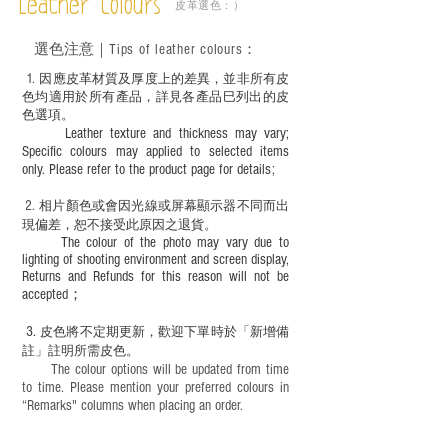
Leather Colours
皮革選色：）
鼠油等；
－ 此產品含有細小配件、尖銳物件，恕不
選色
注意｜
Tips of leather colours
：
適合六歲以下兒童使用；六至十二歲兒童
必須由成年人陪同下使用並應小心處理。
1
. ​
因應皮革材質及厚度上的差異，並非所有皮
色均適用於所有產品，詳見各產品巳列出的皮
色選項。
Leather texture and thickness may vary;
Specific colours may applied to selected items
only. Please refer to the product page for details;
2.
​
相片顏色或
會因光線或屏幕顯示器不同而出
現
偏差，恕不接受此原因之退貨。
The colour of the photo may vary due to
lighting of shooting environment and screen display,
Returns and Refunds for this reason will not be
accepted；
3.
皮色將不定期更新，歡迎下單時於「新增備
註」註明
所需皮色。
The colour options will be updated from time
to time. Please mention your preferred colours in
“Remarks" columns when placing an order.