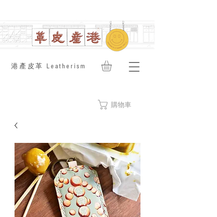
​港產皮革 Leatherism
購物車