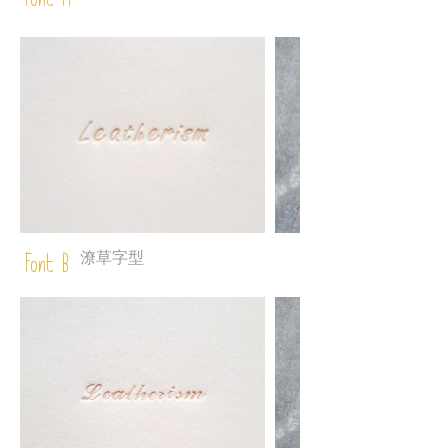
Font A
潦草字型
Font B