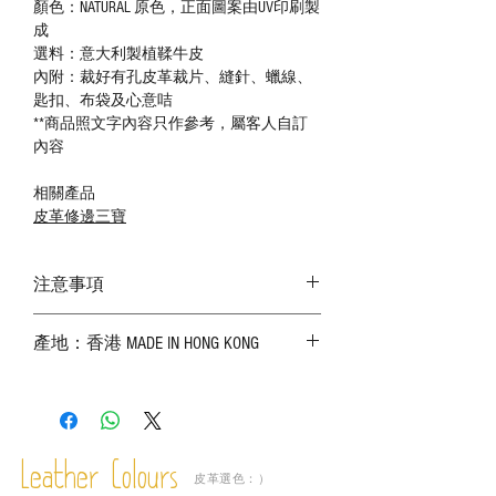
顏色：NATURAL 原色，正面圖案由UV印刷製
成
選料：意大利製植鞣牛皮
內附：裁好有孔皮革裁片、縫針、蠟線、
匙扣、布袋及心意咭
**商品照文字內容只作參考，屬客人自訂
內容
相關產品
皮革修邊三寶
注意事項
－ 相片顏色或有機會出現偏差，顏色請以
產地：香港 MADE IN HONG KONG
實物為準；
－ 皮革為天然物料，出現生長紋路、蟲
斑、顏色不均等均屬正常現象；
－ 植鞣皮革容易受環境、使用程度等產生
不同的變化，為保持美觀及保養，建議完
成後定期在皮面塗上皮革專用清潔劑及貂
Leather Colours
皮革選色：）
鼠油等；