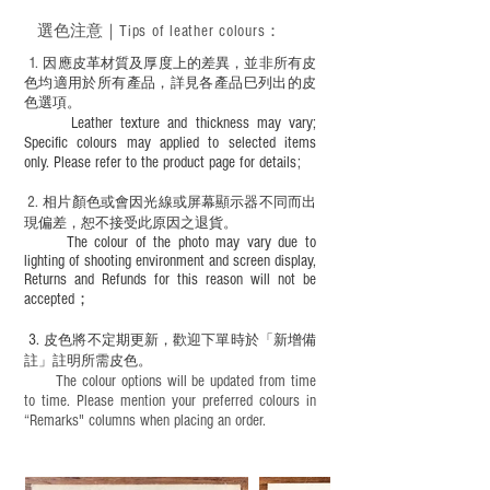
－ 此產品含有細小配件、尖銳物件，恕不
選色
注意｜
Tips of leather colours
：
適合六歲以下兒童使用；六至十二歲兒童
必須由成年人陪同下使用並應小心處理。
1
. ​
因應皮革材質及厚度上的差異，並非所有皮
色均適用於所有產品，詳見各產品巳列出的皮
色選項。
Leather texture and thickness may vary;
Specific colours may applied to selected items
only. Please refer to the product page for details;
2.
​
相片顏色或
會因光線或屏幕顯示器不同而出
現
偏差，恕不接受此原因之退貨。
The colour of the photo may vary due to
lighting of shooting environment and screen display,
Returns and Refunds for this reason will not be
accepted；
3.
皮色將不定期更新，歡迎下單時於「新增備
註」註明
所需皮色。
The colour options will be updated from time
to time. Please mention your preferred colours in
“Remarks" columns when placing an order.