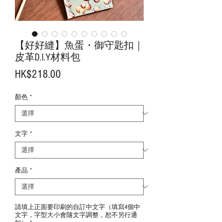
【好好縫】魚蛋・御守匙扣｜
皮革D.I.Y材料包
價
HK$218.00
格
顏色
*
文字
*
產品
*
請填上正面要印刷的自訂中文字（填寫4個中
文字，字型大小會隨文字調整，恕不另行通