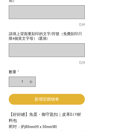
知）
*
0/4
請填上背面要刻印的文字/符號（免費刻印只
限4個英文字母） (選填)
0/4
數量
*
新增至購物車
【好好縫】魚蛋・御守匙扣｜皮革D.I.Y材
料包
呎吋：約80mm(H) x 50mm(W)