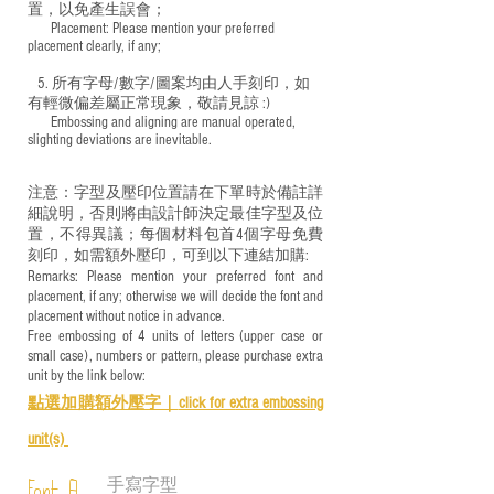
置，以免產生誤會；
​ Placement: Please mention your preferred
placement clearly, if any;
5. 所有字母/數字/圖案均由人手刻印，如
有輕微偏差屬正常現象，敬請見諒 :)
​ Embossing and aligning are manual operated,
slighting deviations are inevitable.
注意：字型及壓印位置請在下單時於備註詳
細說明，否則將由設計師決定最佳字型及位
置，不得異議；每個材料包首4個字母免費
刻印，如需額外壓印，可到以下連結加購:
Remarks: Please mention your preferred font and
placement, if any; otherwise we will decide the font and
placement without notice in advance.
Free embossing of 4 units of letters (upper case or
small case), numbers or pattern, please purchase extra
unit by the link below:
點選加購額外壓字｜
click for e
xtra embossing
unit(s)
手寫字型