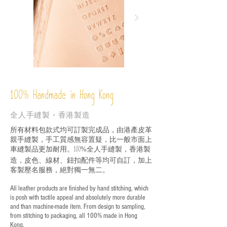
%
Handmade in Hong Kong
100
全人手縫製・香港製造
所有材料包款式均可訂製完成品，由港產皮革
親手縫製，手工質感無容置疑，比一般市面上
車縫製品更加耐用。
全人手縫製，香港製
100%
造，皮色、線材、鈕扣配件等均可自訂，加上
客製壓名服務，絕對獨一無二。
All leather products are finished by hand stitching, which
is posh with tactile appeal and absolutely more durable
and than machine-made item. From design to sampling,
from stitching to packaging, all 100% made in Hong
Kong.