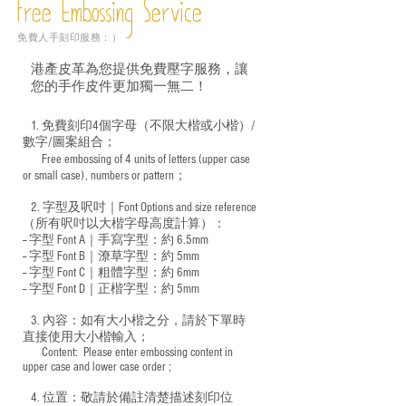
Free Embossing
Service
免費人手刻印服務：）
港產皮革為您提供免費壓字服務，讓
您的手作皮件更加獨一無二！
1. 免費刻印4個字母（不限大楷或小楷）/
數字/圖案組合；
Free embossing of 4 units of letters (upper case
​
or small case), numbers or pattern；
2. 字型及呎吋｜
Font Options and size reference
（所有呎吋以大楷字母高度計算）：
-- 字型 Font A｜手寫字型：約 6.5mm
-- 字型 Font B｜潦草字型：
約 5mm
-- 字型 Font C｜粗體字型：約 6mm
-- 字型 Font D｜正楷字型：
約 5mm
3. 內容：如有大小楷之分，請於下單時
直接使用大小楷輸入；
​ Content: Please enter embossing content in
upper case and lower case order ;
4. 位置：敬請於備註清楚描述刻印位