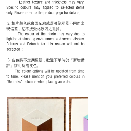
Leather texture and thickness may vary;
Specific colours may applied to selected items
only. Please refer to the product page for details;
2.
​
相片顏色或
會因光線或屏幕顯示器不同而出
現
偏差，恕不接受此原因之退貨。
The colour of the photo may vary due to
lighting of shooting environment and screen display,
Returns and Refunds for this reason will not be
accepted；
3.
皮色將不定期更新，歡迎下單時於「新增備
註」註明
所需皮色。
The colour options will be updated from time
to time. Please mention your preferred colours in
“Remarks" columns when placing an order.