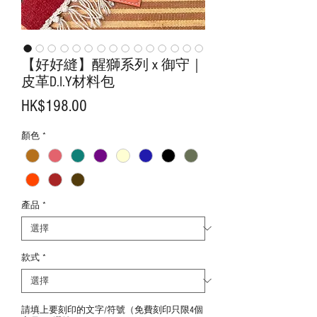
【好好縫】醒獅系列 x 御守｜
皮革D.I.Y材料包
價
HK$198.00
格
顏色
*
產品
*
款式
*
請填上要刻印的文字/符號（免費刻印只限4個