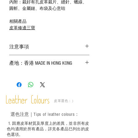
內附：裁好有孔皮革裁片、縫針、蠟線、
圓斬、金屬鏈、布袋及心意咭
相關產品
皮革修邊三寶
注意事項
－ 相片顏色或有機會出現偏差，顏色請以
產地：香港 MADE IN HONG KONG
實物為準；
－ 皮革為天然物料，出現生長紋路、蟲
斑、顏色不均等均屬正常現象；
－ 植鞣皮革容易受環境、使用程度等產生
不同的變化，為保持美觀及保養，建議完
成後定期在皮面塗上皮革專用清潔劑及貂
Leather Colours
皮革選色：）
鼠油等；
－ 此產品含有細小配件、尖銳物件，恕不
選色
注意｜
Tips of leather colours
：
適合六歲以下兒童使用；六至十二歲兒童
必須由成年人陪同下使用並應小心處理。
1
. ​
因應皮革材質及厚度上的差異，並非所有皮
色均適用於所有產品，詳見各產品巳列出的皮
色選項。