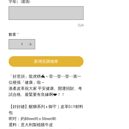
字母） (選填)
0/4
數量
*
新增至購物車
「好意頭」龍虎榜🐲～登⋯登⋯登⋯第一
位梗係「健康」啦～
港產皮革祝大家 平安健康、開運招財、考
試合格、最緊要有良緣啊❤️！！
【好好縫】醒獅系列 x 御守｜皮革D.I.Y材料
包
呎吋：約80mm(H) x 50mm(W)
選料：意大利製植鞣牛皮