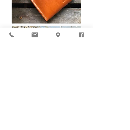
Ho-Ho-Sew DIY kit
裁好有孔立即縫：）
所有皮革材料巳剪裁好合適呎吋，為您精心開好
縫孔，內附針線及所需配件，方便客人縫製完