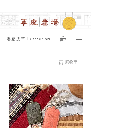
​港產皮革 Leatherism
購物車