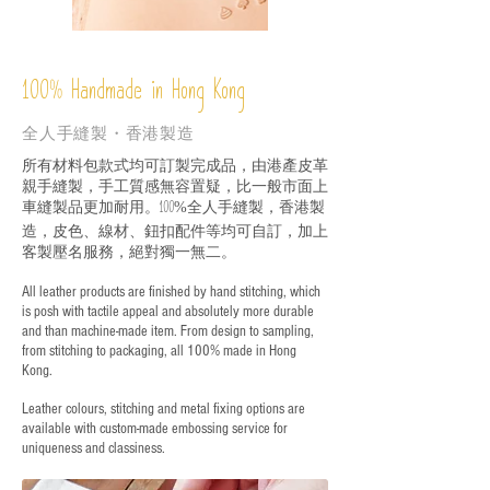
%
Handmade in Hong Kong
100
全人手縫製・香港製造
所有材料包款式均可訂製完成品，由港產皮革
親手縫製，手工質感無容置疑，比一般市面上
車縫製品更加耐用。
全人手縫製，香港製
100%
造，皮色、線材、鈕扣配件等均可自訂，加上
客製壓名服務，絕對獨一無二。
All leather products are finished by hand stitching, which
is posh with tactile appeal and absolutely more durable
and than machine-made item. From design to sampling,
from stitching to packaging, all 100% made in Hong
Kong.
Leather colours, stitching and metal fixing options are
available with custom-made embossing service for
uniqueness and classiness.