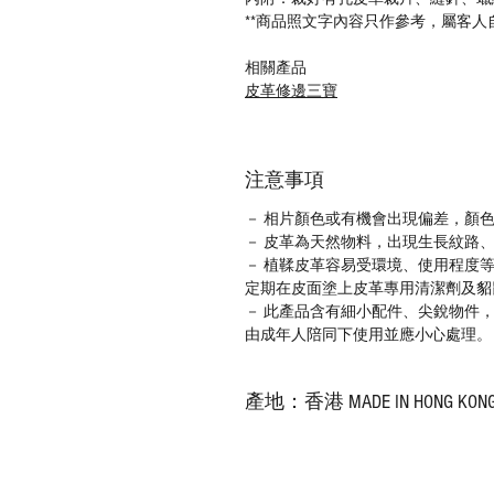
**商品照文字內容只作參考，屬客人
相關產品
皮革修邊三寶
注意事項
－ 相片顏色或有機會出現偏差，顏
－ 皮革為天然物料，出現生長紋路
－ 植鞣皮革容易受環境、使用程度
定期在皮面塗上皮革專用清潔劑及貂
－ 此產品含有細小配件、尖銳物件
由成年人陪同下使用並應小心處理。
產地：香港 MADE IN HONG KON