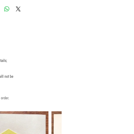
ails;
ill not be
 order.