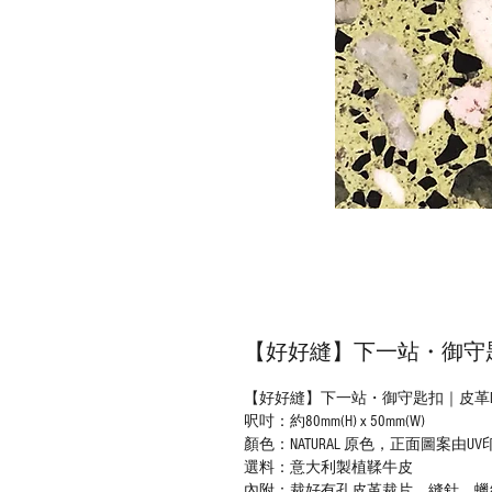
【好好縫】下一站・御守匙扣
【好好縫】下一站・御守匙扣｜皮革D.
呎吋：約80mm(H) x 50mm(W)
顏色：NATURAL 原色，正面圖案由U
選料：意大利製植鞣牛皮
內附：裁好有孔皮革裁片、縫針、蠟