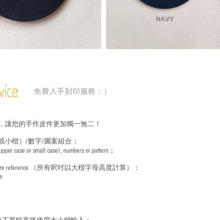
vice
免費人手刻印服務：）
，讓您的手作皮件更加獨一無二！
或小楷）/數字/圖案組合；
 (upper case or small case), numbers or pattern；
ize reference
（所有呎吋以大楷字母高度計算）：
m