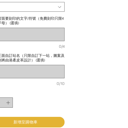
背面要刻印的文字/符號（免費刻印只限4
母） (選填)
0/4
正面自訂站名（只限自訂下一站，圖案及
將由港產皮革設計） (選填)
0/10
新增至購物車