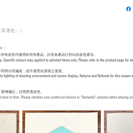
皮革選色：）
rs
：
非所有皮色均適用於所有產品，詳見各產品巳列出的皮色選項。
pecific colours may applied to selected items only. Please refer to the product page for det
不同而出現
偏差，恕不接受此原因之退貨。
to lighting of shooting environment and screen display, Returns and Refunds for this reason w
「新增備註」註明
所需皮色。
time to time. Please mention your preferred colours in “Remarks" columns when placing an