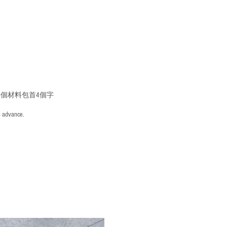
個材料包首4個字
n advance.