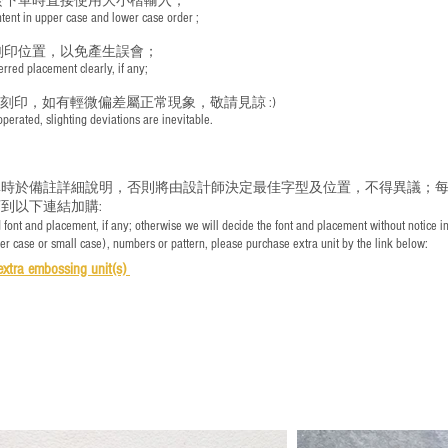
於下單時直接使用大小楷輸入；
nt in upper case and lower case order ;
刻印位置，以免產生誤會；
red placement clearly, if any;
手刻印，如有輕微偏差屬正常現象，敬請見諒 :)
rated, slighting deviations are inevitable.
時於備註詳細說明，否則將由設計師決定最佳字型及位置，不得異議；每
到以下連結加購:
font and placement, if any; otherwise we will decide the font and placement without notice i
per case or small case), numbers or pattern, please purchase extra unit by the link below:
e
xtra embossing unit(s)