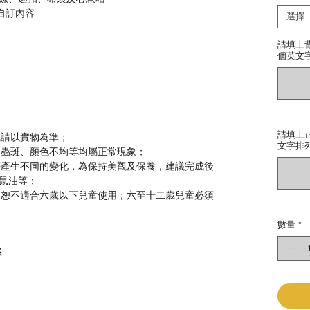
自訂內容
選擇
請填上
個英文字
請填上
色請以實物為準；
文字排列
、蟲斑、顏色不均等均屬正常現象；
等產生不同的變化，為保持美觀及保養，建議完成後
鼠油等；
，恕不適合六歲以下兒童使用；六至十二歲兒童必須
數量
*
G