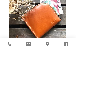
Ho-Ho-Sew DIY kit