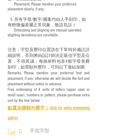
​ Placement: Please mention your preferred
placement clearly, if any;
5. 所有字母/數字/圖案均由人手刻印，如
有輕微偏差屬正常現象，敬請見諒 :)
​ Embossing and aligning are manual operated,
slighting deviations are inevitable.
注意：字型及壓印位置請在下單時於備註詳
細說明，否則將由設計師決定最佳字型及位
置，不得異議；每個材料包首4個字母免費
刻印，如需額外壓印，可到以下連結加購:
Remarks: Please mention your preferred font and
placement, if any; otherwise we will decide the font and
placement without notice in advance.
Free embossing of 4 units of letters (upper case or
small case), numbers or pattern, please purchase extra
unit by the link below:
點選加購額外壓字｜
click for e
xtra embossing
unit(s)
手寫字型
Font A