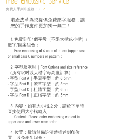
Free Embossing
Service
免費人手刻印服務：）
港產皮革為您提供免費壓字服務，讓
您的手作皮件更加獨一無二！
1. 免費刻印4個字母（不限大楷或小楷）/
數字/圖案組合；
Free embossing of 4 units of letters (upper case
​
or small case), numbers or pattern；
2. 字型及呎吋｜
Font Options and size reference
（所有呎吋以大楷字母高度計算）：
-- 字型 Font A｜手寫字型：約 6.5mm
-- 字型 Font B｜潦草字型：
約 5mm
-- 字型 Font C｜粗體字型：約 6mm
-- 字型 Font D｜正楷字型：
約 5mm
3. 內容：如有大小楷之分，請於下單時
直接使用大小楷輸入；
​ Content: Please enter embossing content in
upper case and lower case order ;
4. 位置：敬請於備註清楚描述刻印位
置，以免產生誤會；