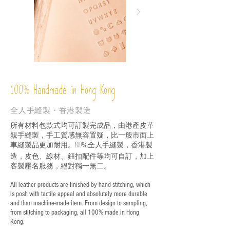
%
Handmade in Hong Kong
100
全人手縫製・香港製造
所有材料包款式均可訂製完成品，由港產皮革
親手縫製，手工質感無容置疑，比一般市面上
車縫製品更加耐用。
全人手縫製，香港製
100%
造，皮色、線材、鈕扣配件等均可自訂，加上
客製壓名服務，絕對獨一無二。
All leather products are finished by hand stitching, which
is posh with tactile appeal and absolutely more durable
and than machine-made item. From design to sampling,
from stitching to packaging, all 100% made in Hong
Kong.