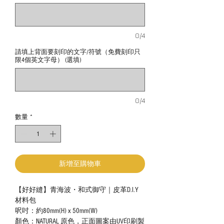
0/4
請填上背面要刻印的文字/符號（免費刻印只
限4個英文字母） (選填)
0/4
數量
*
新增至購物車
【好好縫】青海波・和式御守｜皮革D.I.Y
材料包
呎吋：約80mm(H) x 50mm(W)
顏色：NATURAL 原色，正面圖案由UV印刷製