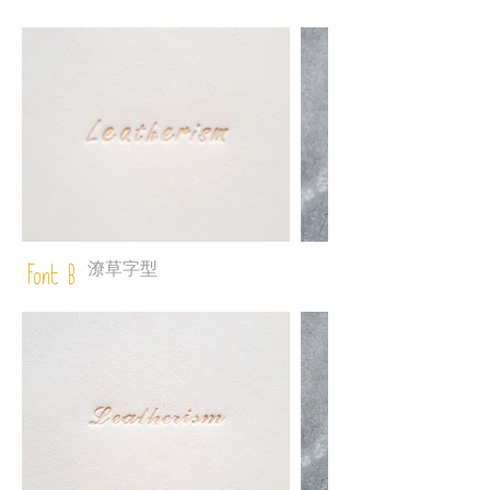
潦草字型
Font B