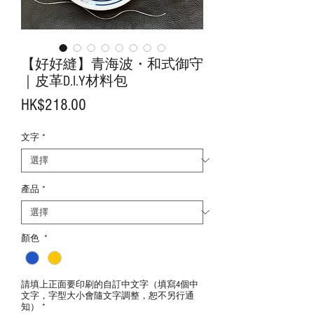
【好好縫】青海波・和式御守
｜皮革D.I.Y材料包
價
HK$218.00
格
文字
*
產品
*
顏色
*
請填上正面要印刷的自訂中文字（填寫4個中
文字，字型大小會隨文字調整，恕不另行通
知）
*