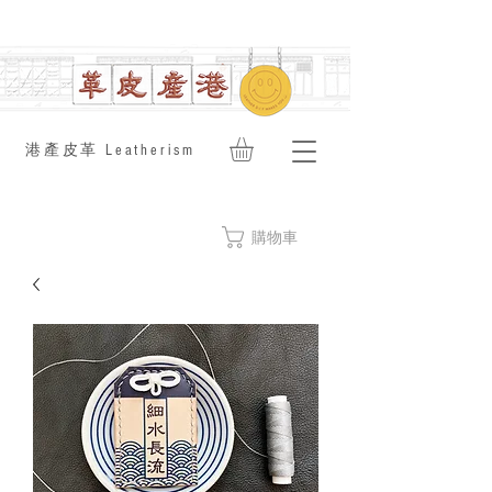
​港產皮革 Leatherism
購物車