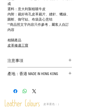
成
選料：意大利製植鞣牛皮
內附：裁好有孔皮革裁片、縫針、蠟線、
圓斬、御守結、布袋及心意咭
**商品照文字內容只作參考，屬客人自訂
內容
相關產品
皮革修邊三寶
注意事項
－ 相片顏色或有機會出現偏差，顏色請以
產地：香港 MADE IN HONG KONG
實物為準；
－ 皮革為天然物料，出現生長紋路、蟲
斑、顏色不均等均屬正常現象；
－ 植鞣皮革容易受環境、使用程度等產生
不同的變化，為保持美觀及保養，建議完
成後定期在皮面塗上皮革專用清潔劑及貂
Leather Colours
皮革選色：）
鼠油等；