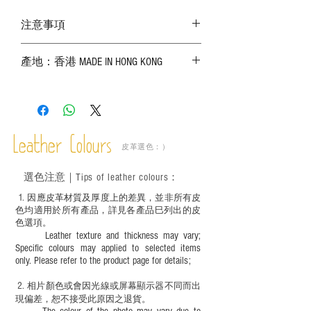
注意事項
－ 相片顏色或有機會出現偏差，顏色請以
產地：香港 MADE IN HONG KONG
實物為準；
－ 皮革為天然物料，出現生長紋路、蟲
斑、顏色不均等均屬正常現象；
－ 植鞣皮革容易受環境、使用程度等產生
不同的變化，為保持美觀及保養，建議完
成後定期在皮面塗上皮革專用清潔劑及貂
Leather Colours
皮革選色：）
鼠油等；
－ 此產品含有細小配件、尖銳物件，恕不
選色
注意｜
Tips of leather colours
：
適合六歲以下兒童使用；六至十二歲兒童
必須由成年人陪同下使用並應小心處理。
1
. ​
因應皮革材質及厚度上的差異，並非所有皮
色均適用於所有產品，詳見各產品巳列出的皮
色選項。
Leather texture and thickness may vary;
Specific colours may applied to selected items
only. Please refer to the product page for details;
2.
​
相片顏色或
會因光線或屏幕顯示器不同而出
現
偏差，恕不接受此原因之退貨。