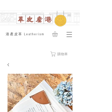
​港產皮革 Leatherism
購物車