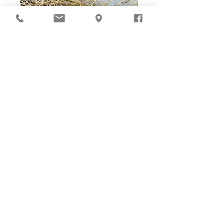
Ho-Ho-Sew DIY kit
裁好有孔立即縫：）
所有皮革材料巳剪裁好合適呎吋，為您精心開好
縫孔，內附針線及所需配件，方便客人縫製完
成，安坐家中DIY獨一無二的皮革製品。法斬縫
孔設計，按製品為您調較最合適縫孔角度，輕鬆
達致專業縫線效果！加上獨家「交叉孔」縫孔設
計（適用於部分款式），讓兩面縫線同時斜向美
觀！