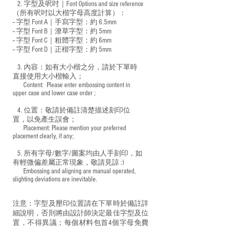
2. 字型及呎吋｜
Font Options and size reference
（所有呎吋以大楷字母高度計算）：
-- 字型 Font A｜手寫字型：約 6.5mm
-- 字型 Font B｜潦草字型：
約 5mm
-- 字型 Font C｜粗體字型：約 6mm
-- 字型 Font D｜正楷字型：
約 5mm
3. 內容：如有大小楷之分，請於下單時
直接使用大小楷輸入；
​ Content: Please enter embossing content in
upper case and lower case order ;
4. 位置：敬請於備註清楚描述刻印位
置，以免產生誤會；
​ Placement: Please mention your preferred
placement clearly, if any;
5. 所有字母/數字/圖案均由人手刻印，如
有輕微偏差屬正常現象，敬請見諒 :)
​ Embossing and aligning are manual operated,
slighting deviations are inevitable.
注意：字型及壓印位置請在下單時於備註詳
細說明，否則將由設計師決定最佳字型及位
置，不得異議；每個材料包首4個字母免費