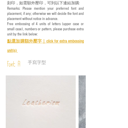
刻印，如需額外壓印，可到以下連結加購:
Remarks: Please mention your preferred font and
placement, if any; otherwise we will decide the font and
placement without notice in advance.
Free embossing of 4 units of letters (upper case or
small case), numbers or pattern, please purchase extra
unit by the link below:
點選加購額外壓字｜
click for e
xtra embossing
unit(s)
手寫字型
Font A