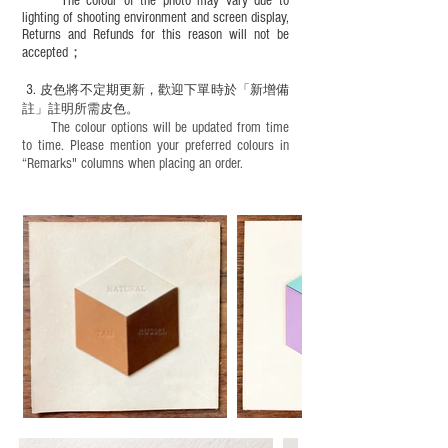
The colour of the photo may vary due to
lighting of shooting environment and screen display,
Returns and Refunds for this reason will not be
accepted；
3.
皮色將不定期更新，歡迎下單時於「新增備
註」註明
所需皮色。
The colour options will be updated from time
to time. Please mention your preferred colours in
“Remarks" columns when placing an order.