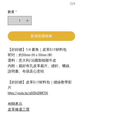
0/4
數量
*
新增至購物車
【好好縫】1/4 書角｜皮革D.I.Y材料包
呎吋：約50mm (H) x 50mm (W)
選料：意大利/法國製植鞣牛皮
內附：裁好有孔皮革裁片、縫針、蠟線、
說明書、布袋及心意咭
【好好縫】皮革D.I.Y材料包｜縫線教學影
片
https://youtu.be/s0ODpDWKTI4
相關產品
皮革修邊三寶