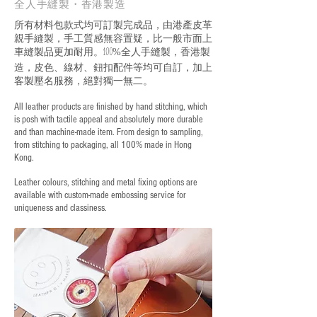
全人手縫製・香港製造
所有材料包款式均可訂製完成品，由港產皮革
親手縫製，手工質感無容置疑，比一般市面上
車縫製品更加耐用。
全人手縫製，香港製
100%
造，皮色、線材、鈕扣配件等均可自訂，加上
客製壓名服務，絕對獨一無二。
All leather products are finished by hand stitching, which
is posh with tactile appeal and absolutely more durable
and than machine-made item. From design to sampling,
from stitching to packaging, all 100% made in Hong
Kong.
Leather colours, stitching and metal fixing options are
available with custom-made embossing service for
uniqueness and classiness.