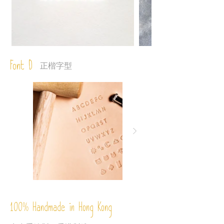
Font D
正楷字型
%
Handmade in Hong Kong
100