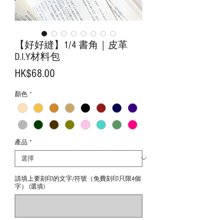
【好好縫】1/4 書角｜皮革
D.I.Y材料包
價
HK$68.00
格
顏色
*
產品
*
請填上要刻印的文字/符號（免費刻印只限4個
字） (選填)