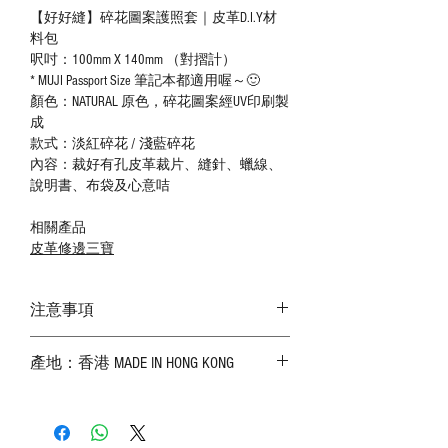
【好好縫】碎花圖案護照套｜皮革D.I.Y材
料包
呎吋：100mm X 140mm （對摺計）
* MUJI Passport Size 筆記本都適用喔～🙂
顏色：NATURAL 原色，碎花圖案經UV印刷製
成
款式：淡紅碎花 / 淺藍碎花
內容：裁好有孔皮革裁片、縫針、蠟線、
說明書、布袋及心意咭
相關產品
皮革修邊三寶
注意事項
－ 相片顏色或有機會出現偏差，顏色請以
產地：香港 MADE IN HONG KONG
實物為準；
－ 皮革為天然物料，出現生長紋路、蟲
斑、顏色不均等均屬正常現象；
－ 植鞣皮革容易受環境、使用程度等產生