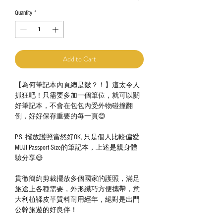
Quantity
*
Add to Cart
【為何筆記本內頁總是皺？！】這太令人
抓狂吧！只需要多加一個筆位，就可以關
好筆記本，不會在包包內受外物碰撞翻
倒，好好保存重要的每一頁😊
P.S. 擺放護照當然好OK, 只是個人比較偏愛
MUJI Passport Size的筆記本，上述是親身體
驗分享😅
貫徹簡約剪裁擺放多個國家的護照，滿足
旅途上各種需要，外形纖巧方便攜帶，意
大利植鞣皮革質料耐用經年，絕對是出門
公幹旅遊的好良伴！