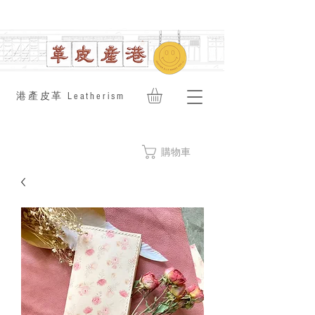
​港產皮革 Leatherism
購物車