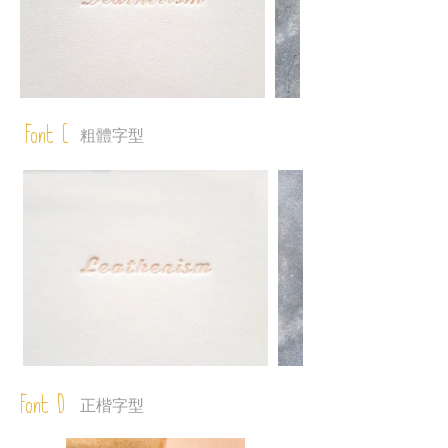
圖
庫
外
Font C
粗體字型
圖
庫
外
Font D
正楷字型