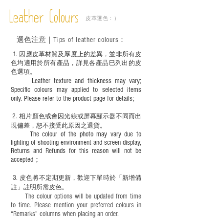
不同的變化，為保持美觀及保養，建議完
成後定期在皮面塗上皮革專用清潔劑及貂
Leather Colours
皮革選色：）
鼠油等；
－ 此產品含有細小配件、尖銳物件，恕不
選色
注意｜
Tips of leather colours
：
適合六歲以下兒童使用；六至十二歲兒童
必須由成年人陪同下使用並應小心處理。
1
. ​
因應皮革材質及厚度上的差異，並非所有皮
色均適用於所有產品，詳見各產品巳列出的皮
色選項。
Leather texture and thickness may vary;
Specific colours may applied to selected items
only. Please refer to the product page for details;
2.
​
相片顏色或
會因光線或屏幕顯示器不同而出
現
偏差，恕不接受此原因之退貨。
The colour of the photo may vary due to
lighting of shooting environment and screen display,
Returns and Refunds for this reason will not be
accepted；
3.
皮色將不定期更新，歡迎下單時於「新增備
註」註明
所需皮色。
The colour options will be updated from time
to time. Please mention your preferred colours in
“Remarks" columns when placing an order.