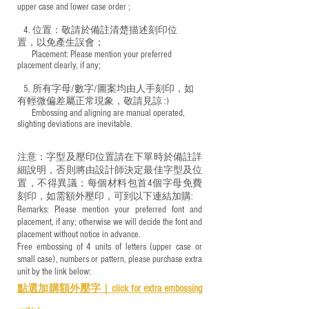
upper case and lower case order ;
4. 位置：敬請於備註清楚描述刻印位
置，以免產生誤會；
​ Placement: Please mention your preferred
placement clearly, if any;
5. 所有字母/數字/圖案均由人手刻印，如
有輕微偏差屬正常現象，敬請見諒 :)
​ Embossing and aligning are manual operated,
slighting deviations are inevitable.
注意：字型及壓印位置請在下單時於備註詳
細說明，否則將由設計師決定最佳字型及位
置，不得異議；每個材料包首4個字母免費
刻印，如需額外壓印，可到以下連結加購:
Remarks: Please mention your preferred font and
placement, if any; otherwise we will decide the font and
placement without notice in advance.
Free embossing of 4 units of letters (upper case or
small case), numbers or pattern, please purchase extra
unit by the link below:
點選加購額外壓字｜
click for e
xtra embossing