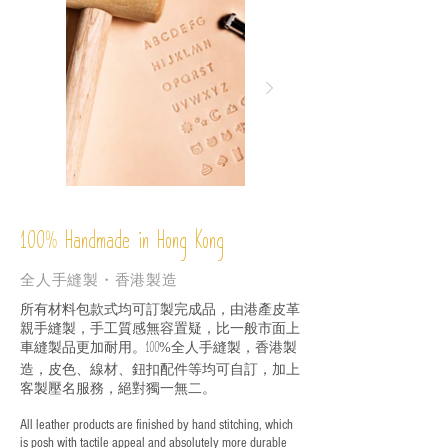
圖
庫
外
%
Handmade in Hong Kong
100
全人手縫製・香港製造
所有材料包款式均可訂製完成品，由港產皮革
親手縫製，手工質感無容置疑，比一般市面上
車縫製品更加耐用。
全人手縫製，香港製
100%
造，皮色、線材、鈕扣配件等均可自訂，加上
客製壓名服務，絕對獨一無二。
All leather products are finished by hand stitching, which
is posh with tactile appeal and absolutely more durable