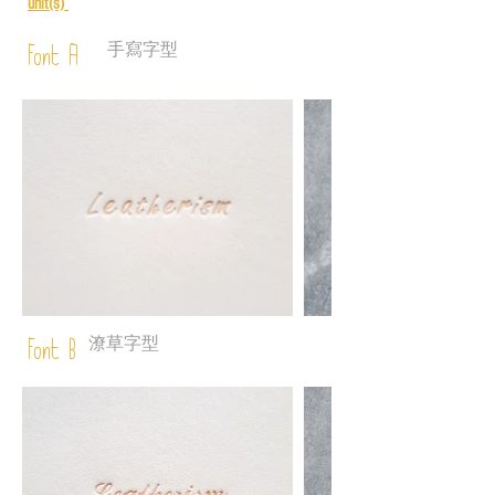
unit(s)
手寫字型
Font A
圖
庫
潦草字型
外
Font B